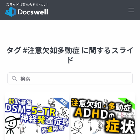
Ope
タグ #注意欠如多動症 に関するスライ
ド
検索