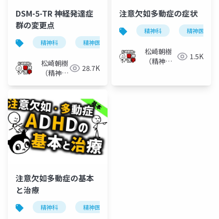
DSM-5-TR 神経発達症
注意欠如多動症の症状
群の変更点
精神科
精神医学
精神科
精神医学
神経発達症群
発達障害
松崎朝樹
1.5K
（精神科
松崎朝樹
28.7K
医）
（精神科
医）
注意欠如多動症の基本
と治療
精神科
精神医学
注意欠如多動症
注意欠