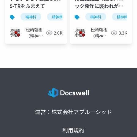
5-TRをふまえて
ック発作に襲われがち
な 隠れた良性腫瘍］
精神科
精神医学
不安症
精神科
不安障害
精神医学
松崎朝樹
松崎朝樹
2.6K
3.3K
（精神科
（精神科
医）
医）
運営：株式会社アプルーシッド
利用規約