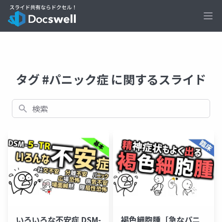
Ope
タグ #パニック症 に関するスライド
検索
いろいろな不安症 DSM-
褐色細胞腫［急なパニ