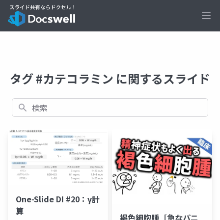
Ope
タグ #カテコラミン に関するスライド
検索
One-Slide DI #20：γ計
算
褐色細胞腫［急なパニ