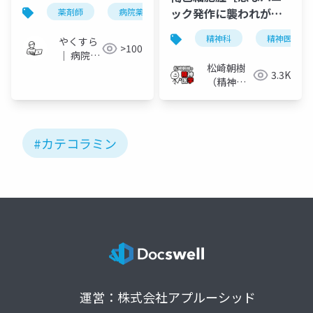
ック発作に襲われがち
薬剤師
病院薬剤師
one-slide di
カテコラ
な 隠れた良性腫瘍］
精神科
精神医学
やくすら
>100
｜ 病院薬
松崎朝樹
剤師のス
3.3K
（精神科
ライドメ
医）
モ
#カテコラミン
運営：株式会社アプルーシッド