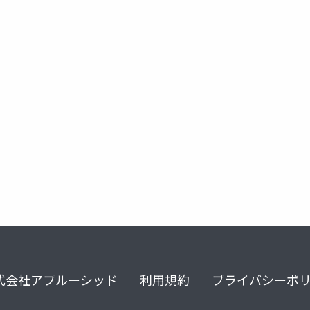
パニック障害
パニック症
不安障害
不安症
式会社アプルーシッド
利用規約
プライバシーポ