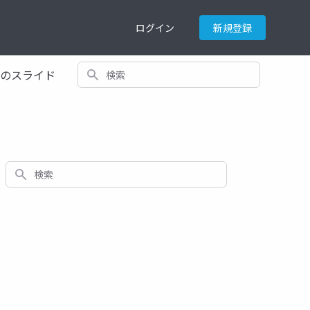
ログイン
新規登録
検索
てのスライド
検索