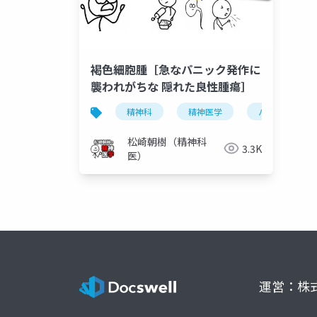
褐色細胞腫［急なパニック発作に
襲われがちな 隠れた良性腫瘍］
精神科
精神医学
パニック発作
松崎朝樹（精神科
3.3K
医）
運営：株