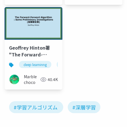
会KaiRA
Geoffrey Hinton著
"The Forward-
Forwardアルゴリズ
deep learninng
深層学習
google brain
g
ム" まとめ
MarbIe
40.4K
choco
#学習アルゴリズム
#深層学習