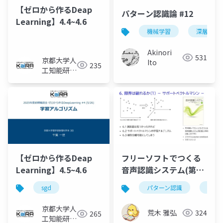
【ゼロから作るDeap
パターン認識論 #12
Learning】4.4~4.6
機械学習
深層学習
Akinori
531
京都大学人
Ito
235
工知能研究
会KaiRA
【ゼロから作るDeap
フリーソフトでつくる
Learning】4.5~4.6
音声認識システム(第2
版) 第6章
sgd
パターン認識
svm
京都大学人
荒木 雅弘
324
265
工知能研究