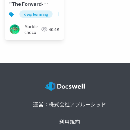
"The Forward-
Forwardアルゴリズ
deep learninng
深層学習
google brain
g
ム" まとめ
MarbIe
40.4K
choco
運営：株式会社アプルーシッド
利用規約