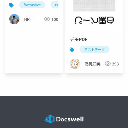
から紐解くテストデー
factorybot
rspec
ruby on rails
タ生成戦略
HRT
100
デモPDF
テストデータ
高見知英
293