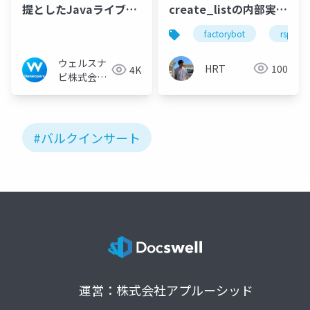
提としたJavaライブラ
create_listの内部実装
リ開発方法の提案
から紐解くテストデー
factorybot
rspec
タ生成戦略
ウェルスナ
HRT
100
4K
ビ株式会社
技術広報チ
ーム
#バルクインサート
運営：株式会社アプルーシッド