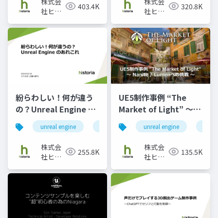
株式会
株式会
403.4K
320.8K
GameplayAbility編 -
社ヒス
社ヒス
トリア
トリア
紛らわしい！何が違う
UE5制作事例 “The
の？Unreal Engine の
Market of Light” ～
あれこれ
Nanite／Lumenへの挑
unreal engine
ue5
エンジニア
unreal engine
ue4
戦～
株式会
株式会
255.8K
135.5K
社ヒス
社ヒス
トリア
トリア