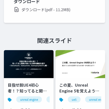
ダウンロード
ダウンロード(pdf - 11.2MB)
関連スライド
目指せ脱UE4初心
この夏、Unreal
者！？知ってると開発
Engine 5を覚えよう！
が楽になる便利機能を
夏までにUE5を習得す
unreal engine
ue4
unreal engine 4
ue5
unreal engine5
histori
紹介 - DataAsset,
るための第一歩を教え
Subsystem,
ます！