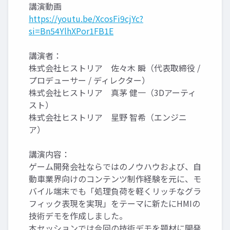
講演動画
https://youtu.be/XcosFi9cjYc?
si=Bn54YlhXPor1FB1E
講演者：
株式会社ヒストリア 佐々木 瞬（代表取締役 /
プロデューサー / ディレクター）
株式会社ヒストリア 真茅 健一（3Dアーティ
スト）
株式会社ヒストリア 星野 智希（エンジニ
ア）
講演内容：
ゲーム開発会社ならではのノウハウおよび、自
動車業界向けのコンテンツ制作経験を元に、モ
バイル端末でも「処理負荷を軽くリッチなグラ
フィック表現を実現」をテーマに新たにHMIの
技術デモを作成しました。
本セッションでは今回の技術デモを題材に開発