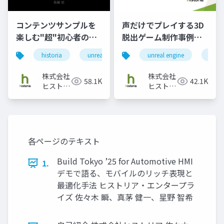
コンテンツサンプルを
声だけでプレイする3D
楽しむ"超"初心者の為
脱出ゲーム制作事例～
のNiagara
ChatGPTでセリフと行
historia
unreal engine
unreal engine
niagara
games
ue5
動を制御～
株式会社
株式会社
58.1K
42.1K
ヒストリ
ヒストリ
ア
ア
各ページのテキスト
Build Tokyo ’25 for Automotive HMI
1.
デモで語る、モバイルのリッチ表現と
最適化手法 ヒストリア・エンタープラ
イズ 佐々木 瞬、真茅 健一、星野 智希