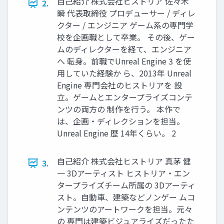
自己紹介 株式会社ヒストリア 佐々木
2.
瞬 代表取締役 プロデューサー / ディレ
クター / エンジニア ゲーム系の専門学
校を企画職として卒業。 その後、ゲー
ムのディレクターを経て、エンジニア
へ 転身。前職でUnreal Engine 3 を使
用していた経験か ら、2013年 Unreal
Engine 専門会社のヒストリアを 設
立。ゲームとエンタープライズコンテ
ンツの両方の 制作を行う。 本作で
は、企画・ディレクションを担当。
Unreal Engine 歴 14年くらい。 2
自己紹介 株式会社ヒストリア 真茅 健
3.
一 3Dアーティスト ヒストリア・エン
タープライズチーム所属の 3Dアーティ
スト。自動車、建築などノンゲー ムコ
ンテンツのアートワークを担当。元々
の 専門は建築ビジュアライズだったた