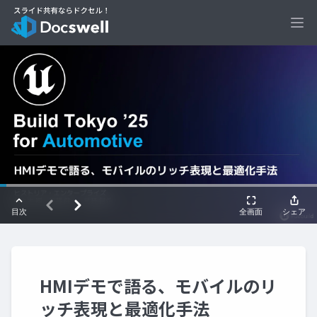
Ope
HMIデモで語る、モバイルのリ
ッチ表現と最適化手法