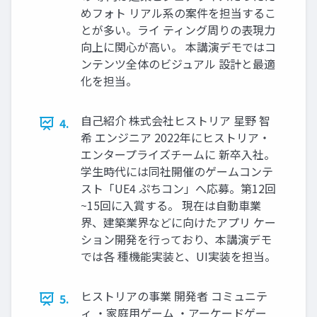
めフォト リアル系の案件を担当するこ
とが多い。ライ ティング周りの表現力
向上に関心が高い。 本講演デモではコ
ンテンツ全体のビジュアル 設計と最適
化を担当。
自己紹介 株式会社ヒストリア 星野 智
4.
希 エンジニア 2022年にヒストリア・
エンタープライズチームに 新卒入社。
学生時代には同社開催のゲームコンテ
スト「UE4 ぷちコン」へ応募。第12回
~15回に入賞する。 現在は自動車業
界、建築業界などに向けたアプリ ケー
ション開発を行っており、本講演デモ
では各 種機能実装と、UI実装を担当。
ヒストリアの事業 開発者 コミュニテ
5.
ィ ・家庭用ゲーム ・アーケードゲー