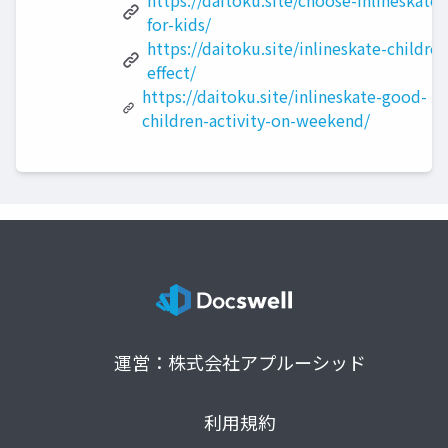
for-kids/
https://daitoku.site/inlineskate-children
effect/
https://daitoku.site/inlineskate-good-
children-activity-on-weekend/
運営：株式会社アプルーシッド
利用規約