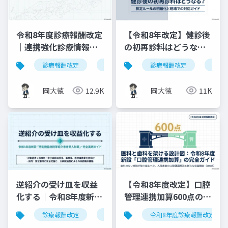
令和8年度診療報酬改定
【令和8年改定】健診後
｜連携強化診療情報提
の初再診料はどうな
供料の見直しを図解で
る？算定ルールの明確
診療報酬改定
連携強化診療情報提供料
診療報酬改定
令和8年度
健康
解説
化と現場での対応ガイ
ド
岡大徳
12.9K
岡大徳
11K
逆紹介の受け皿を収益
【令和8年度改定】口腔
化する｜令和8年度新設
管理連携加算600点の算
「特定機能病院等紹介
定要件・施設基準まと
診療報酬改定
特定機能病院等紹介患者受入加算
令和8年度診療報酬改定
患者受入加算」完全実
め