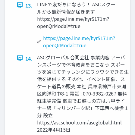
LINEで友だちになろう！ ASCスクー
13.
ルから最新情報が届きます
https://page.line.me/hyr5171m?
openQrModal=true
https://page.line.me/hyr5171m?
openQrModal=true
ASCグローバル合同会社 事業内容 アーバ
14.
ンスポーツで体育教育をおこなう スポー
ツを通じてチャレンジにワクワクできる生
活を提供する その他、イベント開催、ス
ケート道具の販売 本社 兵庫県神戸市東灘
区向洋町中8-1 電話 : 070-3982-0267 無料
駐車場完備 電車でお越しの方は六甲ライ
ナー線「マリンパーク駅」下車西へ徒歩１
分 設立
https://ascschool.com/ascglobal.html
2022年4月15日