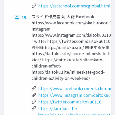
https://ascschool.com/ascglobal.html
スライド作成者 岡 大徳 Facebook
15.
https://www.facebook.com/oka.hironori.1
Instagram
https://www.instagram.com/daitoku0110/
Twitter https://twitter.com/daitoku0110 
長記録 https://daitoku.site/ 関連する記事
https://daitoku.site/choose-inlineskate-for-
kids/ https://daitoku.site/inlineskate-
children-effect/
https://daitoku.site/inlineskate-good-
children-activity-on-weekend/
https://www.facebook.com/oka.hironori
https://www.instagram.com/daitoku011
https://twitter.com/daitoku0110
https://daitoku.site/
https://daitoku.site/choose-inlineskate-