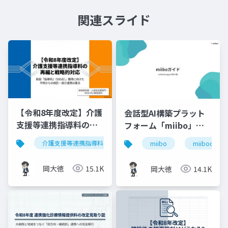
関連スライド
【令和8年度改定】介護
会話型AI構築プラット
支援等連携指導料の再
フォーム「miibo」ガ
編と戦略的対応｜指導
イド
介護支援等連携指導料
令和8年度診療報酬改定
入
miibo
miibodesign
料2（500点）の要件整
理
岡大徳
15.1K
岡大徳
14.1K