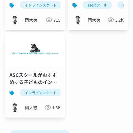
CABIN8
インラインスケート
ascグローバル合同会社
ascスクール
asc
asc
岡大徳
715
岡大徳
3.2K
ASCスクールがおすす
めする子どものインラ
インスケート
インラインスケート
子ども
選び方
asc
岡大徳
1.3K