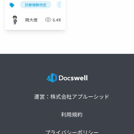
変更｜年1回への移行と
診療報酬改定
骨塩定量検査
骨粗鬆症
d2
例外6ケース
岡大徳
6.4K
運営：株式会社アプルーシッド
利用規約
プライバシーポリシー