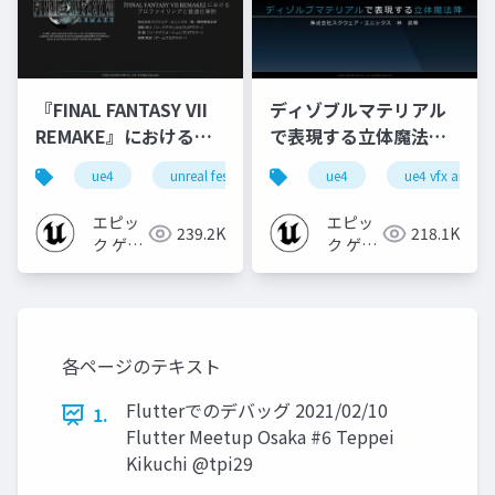
『FINAL FANTASY VII
ディゾブルマテリアル
REMAKE』におけるプ
で表現する立体魔法陣
ロファイリングと最適
【UE4 VFX Art Dive
ue4
unreal fest
unreal fest extreme 2021 summer
ue4
ue4 vfx art div
化事例 【UNREAL
2020】
FEST EXTREME 2021
エピッ
エピッ
239.2K
218.1K
SUMMER】
ク ゲー
ク ゲー
ムズ ジ
ムズ ジ
ャパン
ャパン
各ページのテキスト
Flutterでのデバッグ 2021/02/10
1.
Flutter Meetup Osaka #6 Teppei
Kikuchi @tpi29