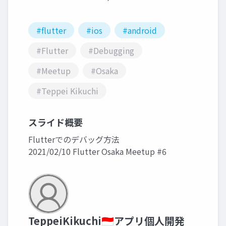
#flutter
#ios
#android
#Flutter
#Debugging
#Meetup
#Osaka
#Teppei Kikuchi
スライド概要
Flutterでのデバッグ方法
2021/02/10 Flutter Osaka Meetup #6
TeppeiKikuchi🇮🇩アプリ個人開発