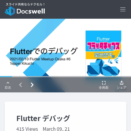
Ope
Flutter デバッグ
415 Views
March 09, 21