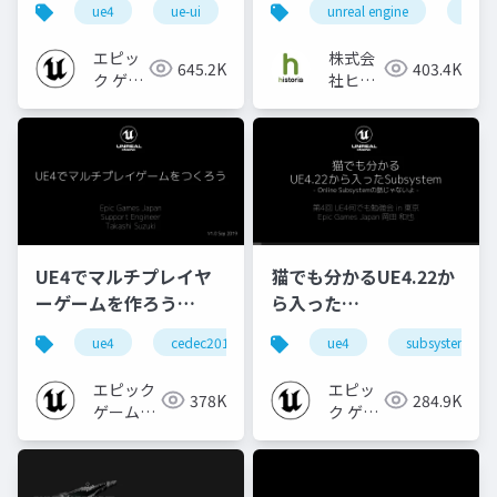
ue4
ue-ui
ue-optimize
unreal engine
ue4
CONFERENCE '20】
紹介 - DataAsset,
Subsystem,
エピッ
株式会
645.2K
403.4K
GameplayAbility編 -
ク ゲー
社ヒス
ムズ ジ
トリア
ャパン
UE4でマルチプレイヤ
猫でも分かるUE4.22か
ーゲームを作ろう
ら入った
【CEDEC 2019】
Subsystem【第4回
ue4
cedec2019
ue-network
ue4
subsystem
ue-bp
UE4何でも勉強会 in 東
京 2020】
エピック
エピッ
378K
284.9K
ゲームズ
ク ゲー
ジャパン
ムズ ジ
ャパン