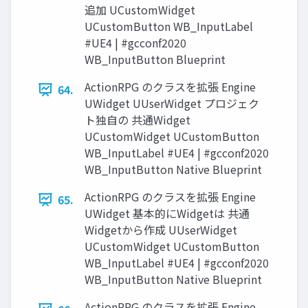
追加 UCustomWidget
UCustomButton WB_InputLabel
#UE4 | #gcconf2020
WB_InputButton Blueprint
ActionRPG のクラスを拡張 Engine
64.
UWidget UUserWidget プロジェク
ト独自の 共通Widget
UCustomWidget UCustomButton
WB_InputLabel #UE4 | #gcconf2020
WB_InputButton Native Blueprint
ActionRPG のクラスを拡張 Engine
65.
UWidget 基本的にWidgetは 共通
Widgetから作成 UUserWidget
UCustomWidget UCustomButton
WB_InputLabel #UE4 | #gcconf2020
WB_InputButton Native Blueprint
ActionRPG のクラスを拡張 Engine