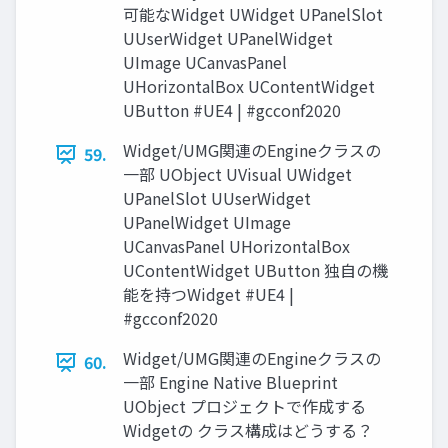
可能なWidget UWidget UPanelSlot
UUserWidget UPanelWidget
UImage UCanvasPanel
UHorizontalBox UContentWidget
UButton #UE4 | #gcconf2020
Widget/UMG関連のEngineクラスの
59.
一部 UObject UVisual UWidget
UPanelSlot UUserWidget
UPanelWidget UImage
UCanvasPanel UHorizontalBox
UContentWidget UButton 独自の機
能を持つWidget #UE4 |
#gcconf2020
Widget/UMG関連のEngineクラスの
60.
一部 Engine Native Blueprint
UObject プロジェクトで作成する
Widgetの クラス構成はどうする？