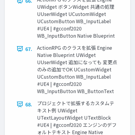
66.
UWidget ボタンWidget 共通の処理
UUserWidget UCustomWidget
UCustomButton WB_InputLabel
#UE4 | #gcconf2020
WB_InputButton Native Blueprint
ActionRPG のクラスを拡張 Engine
67.
Native Blueprint UWidget
UUserWidget 追加になっても 変更点
のみの追加でOK UCustomWidget
UCustomButton WB_InputLabel
#UE4 | #gcconf2020
WB_InputButton WB_ButtonText
プロジェクトで拡張するカスタムテ
68.
キスト例 UWidget
UTextLayoutWidget UTextBlock
#UE4 | #gcconf2020 エンジンのデフ
ォルトテキスト Engine Native