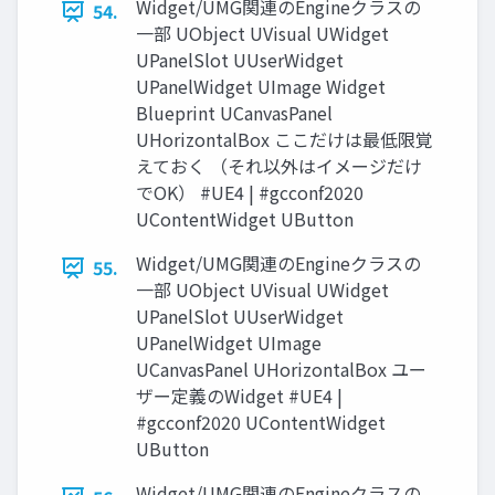
Widget/UMG関連のEngineクラスの
54.
一部 UObject UVisual UWidget
UPanelSlot UUserWidget
UPanelWidget UImage Widget
Blueprint UCanvasPanel
UHorizontalBox ここだけは最低限覚
えておく （それ以外はイメージだけ
でOK） #UE4 | #gcconf2020
UContentWidget UButton
Widget/UMG関連のEngineクラスの
55.
一部 UObject UVisual UWidget
UPanelSlot UUserWidget
UPanelWidget UImage
UCanvasPanel UHorizontalBox ユー
ザー定義のWidget #UE4 |
#gcconf2020 UContentWidget
UButton
Widget/UMG関連のEngineクラスの