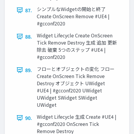
シンプルなWidgetの開始と終了
87.
Create OnScreen Remove #UE4 |
#gcconf2020
Widget Lifecycle Create OnScreen
88.
Tick Remove Destroy 生成 追加 更新
除去 破棄 5つのステップ #UE4 |
#gcconf2020
フローとオブジェクトの変化 フロー
89.
Create OnScreen Tick Remove
Destroy オブジェクト UWidget
#UE4 | #gcconf2020 UWidget
UWidget SWidget SWidget
UWidget
Widget Lifecycle 生成 Create #UE4 |
90.
#gcconf2020 OnScreen Tick
Remove Destroy