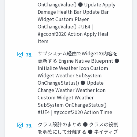
OnChangeValue() ● Update Apply
Damage Health Bar Update Bar
Widget Custom Player
OnChangeValue() #UE4 |
#gcconf2020 Action Apply Heal
Item
サブシステム経由でWidgetの内容を
78.
更新する Engine Native Blueprint ●
Initialize Weather Icon Custom
Widget Weather SubSystem
OnChangeStatus() ● Update
Change Weather Weather Icon
Custom Widget Weather
SubSystem OnChangeStatus()
#UE4 | #gcconf2020 Action Time
クラス設計のまとめ ● クラスの役割
79.
を明確にして分離する ● ネイティブ