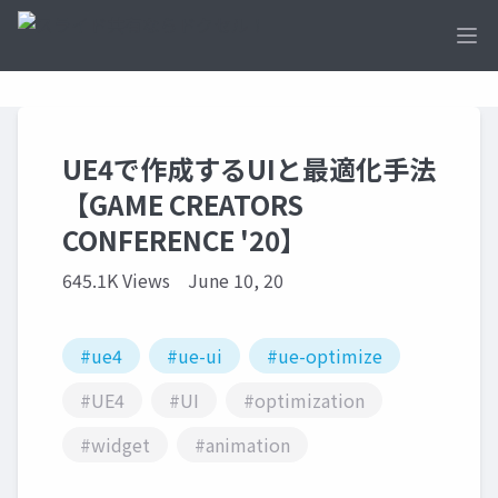
Ope
UE4で作成するUIと最適化手法
【GAME CREATORS
CONFERENCE '20】
645.1K Views
June 10, 20
#ue4
#ue-ui
#ue-optimize
#UE4
#UI
#optimization
#widget
#animation