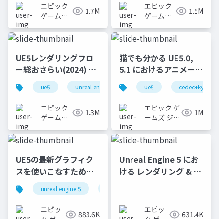
エピック
エピック
1.7M
1.5M
ゲームズ
ゲームズ
ジャパン
ジャパン
UE5レンダリングフロ
猫でも分かる UE5.0,
ー総おさらい(2024) 基
5.1 におけるアニメーシ
礎編！
ョンの新機能について
ue5
unreal engine
ue-rendering
ue5
cedec+kyushu
[CEDEC+KYUSHU
【CEDEC+KYUSHU
2024]
2022】
エピック
エピック ゲ
1.3M
1M
ゲームズ
ームズ ジャ
ジャパン
パン
UE5の最新グラフィク
Unreal Engine 5 にお
スを使いこなすための4
ける レンダリング & デ
個の勘所
バッグTips
unreal engine 5
ue5
cedec
cedec+kyushu
[CEDEC+KYUSHU
2023]
エピッ
エピッ
883.6K
631.4K