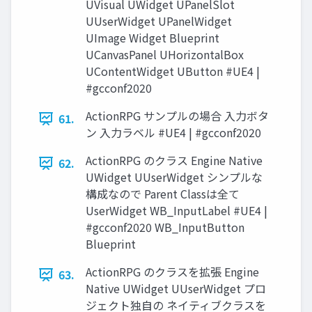
UVisual UWidget UPanelSlot
UUserWidget UPanelWidget
UImage Widget Blueprint
UCanvasPanel UHorizontalBox
UContentWidget UButton #UE4 |
#gcconf2020
ActionRPG サンプルの場合 入力ボタ
61.
ン 入力ラベル #UE4 | #gcconf2020
ActionRPG のクラス Engine Native
62.
UWidget UUserWidget シンプルな
構成なので Parent Classは全て
UserWidget WB_InputLabel #UE4 |
#gcconf2020 WB_InputButton
Blueprint
ActionRPG のクラスを拡張 Engine
63.
Native UWidget UUserWidget プロ
ジェクト独自の ネイティブクラスを