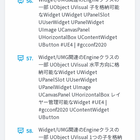
56.
一部 UObject UVisual 子を格納可能
なWidget UWidget UPanelSlot
UUserWidget UPanelWidget
UImage UCanvasPanel
UHorizontalBox UContentWidget
UButton #UE4 | #gcconf2020
Widget/UMG関連のEngineクラスの
57.
一部 UObject UVisual 水平方向に格
納可能なWidget UWidget
UPanelSlot UUserWidget
UPanelWidget UImage
UCanvasPanel UHorizontalBox レイ
ヤー管理可能なWidget #UE4 |
#gcconf2020 UContentWidget
UButton
Widget/UMG関連のEngineクラスの
58.
一部 UObject UVisual 1つの子を格納