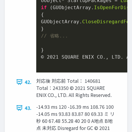
UObject* StartupPackages = 
Loa
if
 (GUObjectArray.
IsOpenForDis
{

GUObjectArray.
CloseDisregardFo
// 省略...
}

© 
2021
 SQUARE ENIX CO., LTD. Al
対応後 対応前 Total： 140681
42.
Total：243350 © 2021 SQUARE
ENIX CO., LTD. All Rights Reserved.
-14.93 ms 120 -16.39 ms 108.76 100
43.
-14.05 ms 93.83 83.87 80 69.33 ミ リ
秒 60 67.48 55.28 40 20 0 A地点 B地
点 未対応 Disregard for GC © 2021