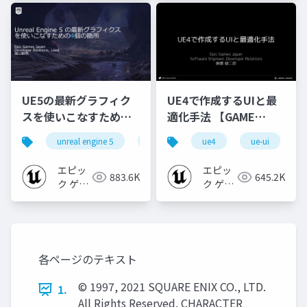
UE5の最新グラフィク
UE4で作成するUIと最
スを使いこなすための4
適化手法 【GAME
個の勘所
CREATORS
unreal engine 5
ue5
cedec
ue4
ue-ui
cedec+kyushu
[CEDEC+KYUSHU
CONFERENCE '20】
2023]
エピッ
エピッ
883.6K
645.2K
ク ゲー
ク ゲー
ムズ ジ
ムズ ジ
ャパン
ャパン
各ページのテキスト
© 1997, 2021 SQUARE ENIX CO., LTD.
1.
All Rights Reserved. CHARACTER