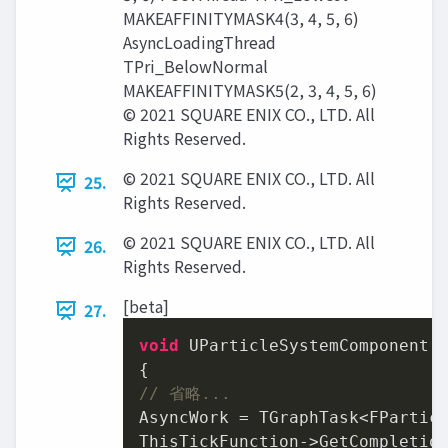
MAKEAFFINITYMASK4(3, 4, 5, 6)
AsyncLoadingThread
TPri_BelowNormal
MAKEAFFINITYMASK5(2, 3, 4, 5, 6)
© 2021 SQUARE ENIX CO., LTD. All
Rights Reserved.
© 2021 SQUARE ENIX CO., LTD. All
25.
Rights Reserved.
© 2021 SQUARE ENIX CO., LTD. All
26.
Rights Reserved.
[beta]
27.
void
 UParticleSystemComponent:
// 省略...
AsyncWork = TGraphTask<FParticl