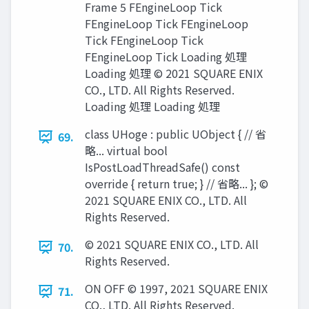
Frame 5 FEngineLoop Tick
FEngineLoop Tick FEngineLoop
Tick FEngineLoop Tick
FEngineLoop Tick Loading 処理
Loading 処理 © 2021 SQUARE ENIX
CO., LTD. All Rights Reserved.
Loading 処理 Loading 処理
class UHoge : public UObject { // 省
69.
略... virtual bool
IsPostLoadThreadSafe() const
override { return true; } // 省略... }; ©
2021 SQUARE ENIX CO., LTD. All
Rights Reserved.
© 2021 SQUARE ENIX CO., LTD. All
70.
Rights Reserved.
ON OFF © 1997, 2021 SQUARE ENIX
71.
CO., LTD. All Rights Reserved.