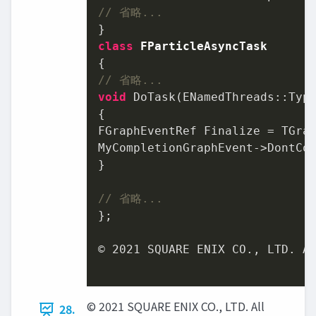
// 省略...
class
FParticleAsyncTask
// 省略...
void
 DoTask(ENamedThreads::Typ
{

FGraphEventRef Finalize = TGrap
MyCompletionGraphEvent->DontCom
}

// 省略...
};

© 
2021
 SQUARE ENIX CO., LTD. Al
© 2021 SQUARE ENIX CO., LTD. All
28.