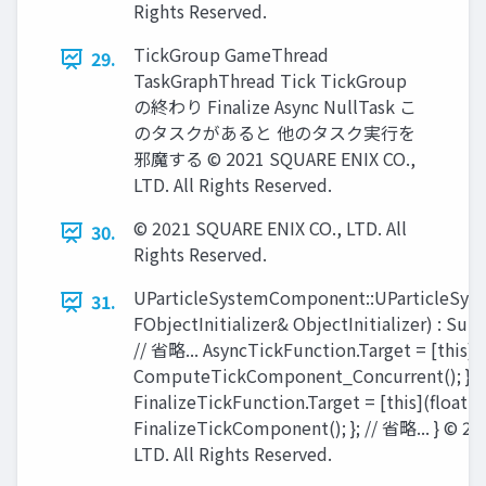
Rights Reserved.
TickGroup GameThread
29.
TaskGraphThread Tick TickGroup
の終わり Finalize Async NullTask こ
のタスクがあると 他のタスク実行を
邪魔する © 2021 SQUARE ENIX CO.,
LTD. All Rights Reserved.
© 2021 SQUARE ENIX CO., LTD. All
30.
Rights Reserved.
UParticleSystemComponent::UParticleSy
31.
FObjectInitializer& ObjectInitializer) : Supe
// 省略... AsyncTickFunction.Target = [this](
ComputeTickComponent_Concurrent(); };
FinalizeTickFunction.Target = [this](float 
FinalizeTickComponent(); }; // 省略... } © 2
LTD. All Rights Reserved.