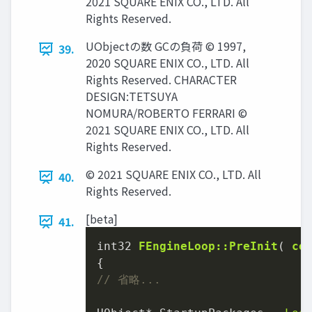
2021 SQUARE ENIX CO., LTD. All
Rights Reserved.
UObjectの数 GCの負荷 © 1997,
39.
2020 SQUARE ENIX CO., LTD. All
Rights Reserved. CHARACTER
DESIGN:TETSUYA
NOMURA/ROBERTO FERRARI ©
2021 SQUARE ENIX CO., LTD. All
Rights Reserved.
© 2021 SQUARE ENIX CO., LTD. All
40.
Rights Reserved.
[beta]
41.
int32 
FEngineLoop::PreInit
( 
co
// 省略...