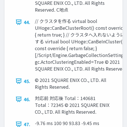
SQUARE ENIX CO., LTD. All Rights
Reserved. C地点
// クラスタを作る virtual bool
44.
UHoge::CanBeClusterRoot() const override
{ return true; } // クラスタへ入れないように
する virtual bool UHoge::CanBeInCluster()
const override { return false; }
[/Script/Engine.GarbageCollectionSettings
gc.ActorClusteringEnabled=True © 2021
SQUARE ENIX CO., LTD. All Rights Reserved.
© 2021 SQUARE ENIX CO., LTD. All
45.
Rights Reserved.
対応前 対応後 Total：140681
46.
Total：72345 © 2021 SQUARE ENIX
CO., LTD. All Rights Reserved.
-9.76 ms 100 90 93.83 -9.45 ms
47.