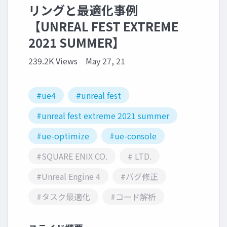
リングと最適化事例
【UNREAL FEST EXTREME
2021 SUMMER】
239.2K Views
May 27, 21
#ue4
#unreal fest
#unreal fest extreme 2021 summer
#ue-optimize
#ue-console
#SQUARE ENIX CO.
# LTD.
#Unreal Engine 4
#バグ修正
#タスク最適化
#コード解析