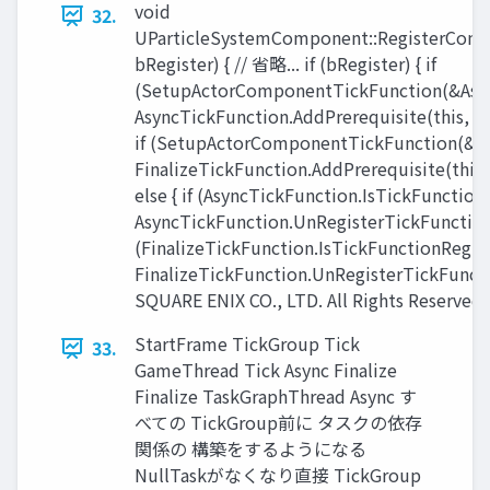
void
32.
UParticleSystemComponent::RegisterComp
bRegister) { // 省略... if (bRegister) { if
(SetupActorComponentTickFunction(&Asyn
AsyncTickFunction.AddPrerequisite(this, 
if (SetupActorComponentTickFunction(&Fin
FinalizeTickFunction.AddPrerequisite(this, 
else { if (AsyncTickFunction.IsTickFunctionR
AsyncTickFunction.UnRegisterTickFunction()
(FinalizeTickFunction.IsTickFunctionRegist
FinalizeTickFunction.UnRegisterTickFunction
SQUARE ENIX CO., LTD. All Rights Reserved.
StartFrame TickGroup Tick
33.
GameThread Tick Async Finalize
Finalize TaskGraphThread Async す
べての TickGroup前に タスクの依存
関係の 構築をするようになる
NullTaskがなくなり直接 TickGroup