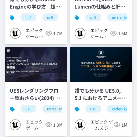
Engineの学び方 - 超初
Lumenの仕組みと肝心
心者向け編 - 2023 v1.0
なところ
ue4
ue5
ue-beginner
ue5
ue-rendering
エピック
エピック
1.7M
1.5M
ゲームズ
ゲームズ
ジャパン
ジャパン
UE5レンダリングフロ
猫でも分かる UE5.0,
ー総おさらい(2024) 基
5.1 におけるアニメーシ
礎編！
ョンの新機能について
ue5
unreal engine
ue-rendering
ue5
cedec+kyushu
[CEDEC+KYUSHU
【CEDEC+KYUSHU
2024]
2022】
エピック
エピック ゲ
1.3M
1M
ゲームズ
ームズ ジャ
ジャパン
パン