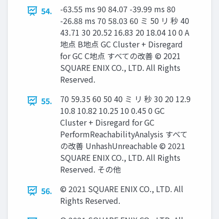
-63.55 ms 90 84.07 -39.99 ms 80
54.
-26.88 ms 70 58.03 60 ミ 50 リ 秒 40
43.71 30 20.52 16.83 20 18.04 10 0 A
地点 B地点 GC Cluster + Disregard
for GC C地点 すべての改善 © 2021
SQUARE ENIX CO., LTD. All Rights
Reserved.
70 59.35 60 50 40 ミ リ 秒 30 20 12.9
55.
10.8 10.82 10.25 10 0.45 0 GC
Cluster + Disregard for GC
PerformReachabilityAnalysis すべて
の改善 UnhashUnreachable © 2021
SQUARE ENIX CO., LTD. All Rights
Reserved. その他
© 2021 SQUARE ENIX CO., LTD. All
56.
Rights Reserved.