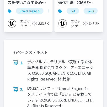
スを使いこなすための4
適化手法 【GAME
個の勘所
CREATORS
unreal engine 5
ue5
cedec
ue4
ue-ui
cedec+kyushu
[CEDEC+KYUSHU
CONFERENCE '20】
2023]
エピッ
エピッ
883.6K
645.2K
ク ゲー
ク ゲー
ムズ ジ
ムズ ジ
ャパン
ャパン
各ページのテキスト
ディゾルブマテリアルで表現する立体
1.
魔法陣 株式会社スクウェア・エニック
ス ©2020 SQUARE ENIX CO., LTD. All
Rights Reserved. 林 武尊
略称について ・『Unreal Engine 4』
2.
をスライド内では『UE4』と記載して
います ©2020 SQUARE ENIX CO., LTD.
All Rights Reserved.