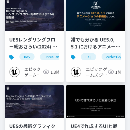
UE5レンダリングフロ
猫でも分かる UE5.0,
ー総おさらい(2024) 基
5.1 におけるアニメーシ
礎編！
ョンの新機能について
ue5
unreal engine
ue-rendering
ue5
cedec+kyushu
[CEDEC+KYUSHU
【CEDEC+KYUSHU
2024]
2022】
エピック
エピック ゲ
1.3M
1M
ゲームズ
ームズ ジャ
ジャパン
パン
UE5の最新グラフィク
UE4で作成するUIと最