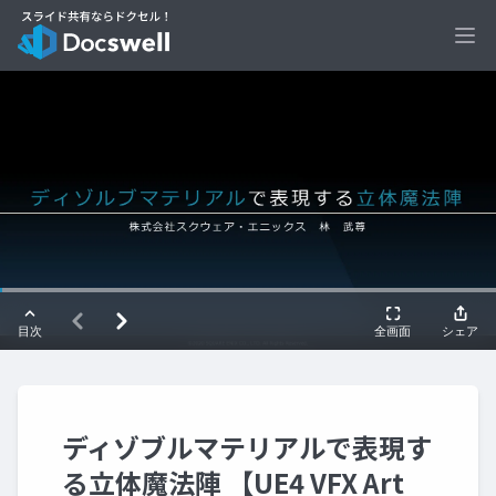
Ope
ディゾブルマテリアルで表現す
る立体魔法陣 【UE4 VFX Art