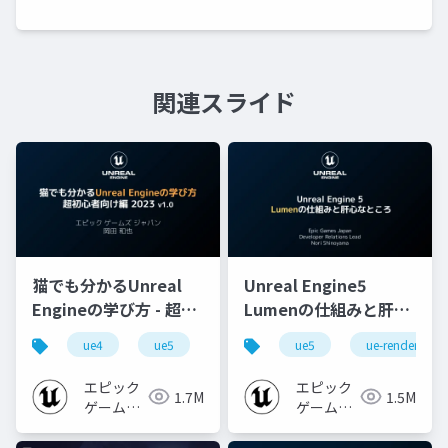
関連スライド
猫でも分かるUnreal
Unreal Engine5
Engineの学び方 - 超初
Lumenの仕組みと肝心
心者向け編 - 2023 v1.0
なところ
ue4
ue5
ue-beginner
ue5
ue-rendering
エピック
エピック
1.7M
1.5M
ゲームズ
ゲームズ
ジャパン
ジャパン