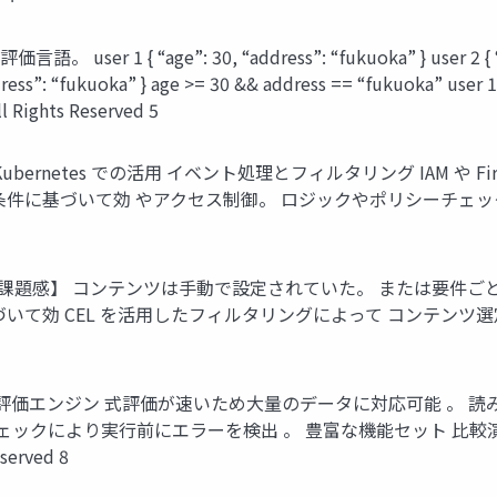
 { “age”: 30, “address”: “fukuoka” } user 2 { “age”: 4
ddress”: “fukuoka” } age >= 30 && address == “fukuoka” user 1 
ll Rights Reserved 5
bernetes での活用 イベント処理とフィルタリング IAM や F
に基づいて効 やアクセス制御。 ロジックやポリシーチェック。 率
選定の課題感】 コンテンツは手動で設定されていた。 または要件
いて効 CEL を活用したフィルタリングによって コンテンツ
エンジン 式評価が速いため大量のデータに対応可能 。 読み書きしやすい。
安全性 静的型チェックにより実行前にエラーを検出 。 豊富な機能セ
served 8