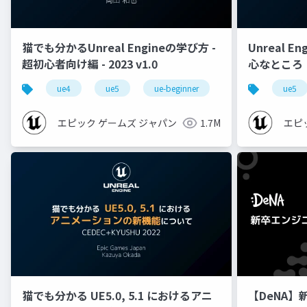
猫でも分かるUnreal Engineの学び方 -
Unreal E
超初心者向け編 - 2023 v1.0
心なところ
ue4
ue5
ue-beginner
ue5
エピック ゲームズ ジャパン
1.7M
エピ
猫でも分かる UE5.0, 5.1 におけるアニ
【DeNA】