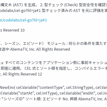
象構文木 (AST) を生成。 2. 型チェック (Check) 型安全性を確認し
com/codelabs/cel-go?hl=ja#1 型チェック済みの AST を元に評価を実行。 
m/codelabs/cel-go?hl=ja#1
 Reserved 10
ーズ、シーズン、エピソード） モジュール : 何らかの条件を満た
aTV, Inc. All Rights Reserved
シュ すべてのコンテンツをアプリケーション側に事前キャッシュし、
、即座に適用。 CEL 式とソート順を指定し、コンパイルエラーを検出
 Rights Reserved 12
l.Variable("contentType", cel.StringType), cel.Variabl
), cel.Variable("startAt", cel.IntType), cel.Variable("e
D == “シリーズID” ソート順: エピソード No. 昇順 AbemaTV, Inc. All 