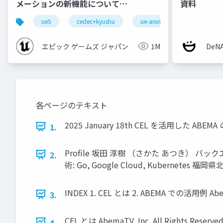
メーションの新機能について
資料
【CEDEC+KYUSHU 2022】
ue5
cedec+kyushu
ue-animation
ue-opt
エピック ゲームズ ジャパン
1M
De
各ページのテキスト
2025 January 18th CEL を活用した ABE
1.
Profile 坂田 淳樹 （さかた あつき） 
2.
術: Go, Google Cloud, Kubernetes 福岡県北
INDEX 1. CEL とは 2. ABEMA での活用例 AbemaT
3.
CEL とは AbemaTV, Inc. All Rights Reserved
4.