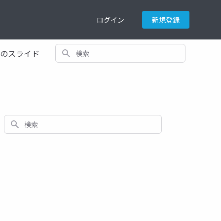
ログイン
新規登録
検索
てのスライド
検索