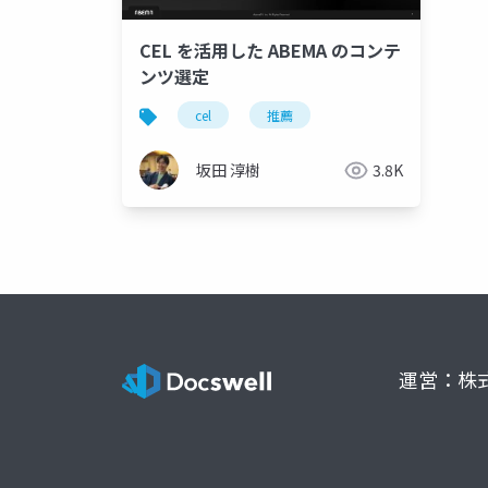
CEL を活用した ABEMA のコンテ
ンツ選定
cel
推薦
坂田 淳樹
3.8K
運営：株