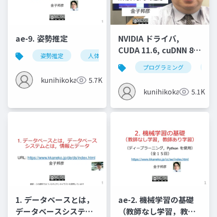
ae-9. 姿勢推定
NVIDIA ドライバ,
CUDA 11.6, cuDNN 8.4
姿勢推定
人体の姿勢推定
頭部の姿勢推定
のインストール
プログラミング
nvi
(Windows 上) (2022年
kunihikokaneko
5.7K
4月の最新版)
kunihikokaneko
5.1K
1. データベースとは，
ae-2. 機械学習の基礎
データベースシステム
（教師なし学習，教師