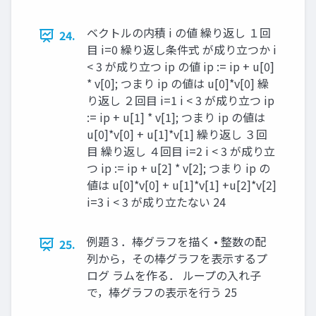
ベクトルの内積 i の値 繰り返し １回
24.
目 i=0 繰り返し条件式 が成り立つか i
< 3 が成り立つ ip の値 ip := ip + u[0]
* v[0]; つまり ip の値は u[0]*v[0] 繰
り返し ２回目 i=1 i < 3 が成り立つ ip
:= ip + u[1] * v[1]; つまり ip の値は
u[0]*v[0] + u[1]*v[1] 繰り返し ３回
目 繰り返し ４回目 i=2 i < 3 が成り立
つ ip := ip + u[2] * v[2]; つまり ip の
値は u[0]*v[0] + u[1]*v[1] +u[2]*v[2]
i=3 i < 3 が成り立たない 24
例題３．棒グラフを描く • 整数の配
25.
列から，その棒グラフを表示するプ
ログ ラムを作る． ループの入れ子
で，棒グラフの表示を行う 25