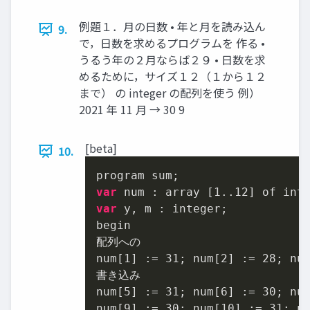
例題１．月の日数 • 年と月を読み込ん
9.
で，日数を求めるプログラムを 作る •
うるう年の２月ならば２９ • 日数を求
めるために，サイズ１２（１から１２
まで） の integer の配列を使う 例）
2021 年 11 月 → 30 9
[beta]
10.
var
 num : array [
1.
.12
var
 y, m : integer;

begin

配列への

num[
1
] := 
31
; num[
2
] := 
28
; nu
書き込み

num[
5
] := 
31
; num[
6
] := 
30
; nu
num[
9
] := 
30
; num[
10
] := 
31
; n