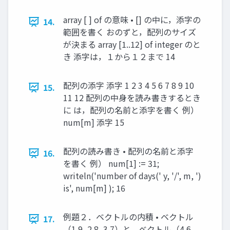
array [ ] of の意味 • [] の中に，添字の
14.
範囲を書く おのずと，配列のサイズ
が決まる array [1..12] of integer のと
き 添字は，１から１２まで 14
配列の添字 添字 1 2 3 4 5 6 7 8 9 10
15.
11 12 配列の中身を読み書きするとき
に は，配列の名前と添字を書く 例）
num[m] 添字 15
配列の読み書き • 配列の名前と添字
16.
を書く 例） num[1] := 31;
writeln('number of days(' y, '/', m, ')
is', num[m] ); 16
例題２．ベクトルの内積 • ベクトル
17.
（1.9, 2.8, 3.7）と，ベクトル（4.6,