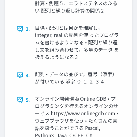
計算 • 例題５．エラトステネスのふる
い 配列と繰り返し計算の関係 2
目標 • 配列とは何かを理解し，
3.
integer, real の配列を使 ったプログラ
ムを書けるようになる • 配列と繰り返
し文を組み合わせて，多量のデータ を
扱えるようになる 3
配列 • データの並びで，番号（添字）
4.
が付いている 添字 ０ １ ２ ３ 4
オンライン開発環境 Online GDB • プ
5.
ログラミングを行えるオンラインのサ
ービス https://www.onlinegdb.com •
ウェブブラウザを使う • たくさんの言
語を扱うことができる Pascal,
Python3, Java, C/C++, C#,