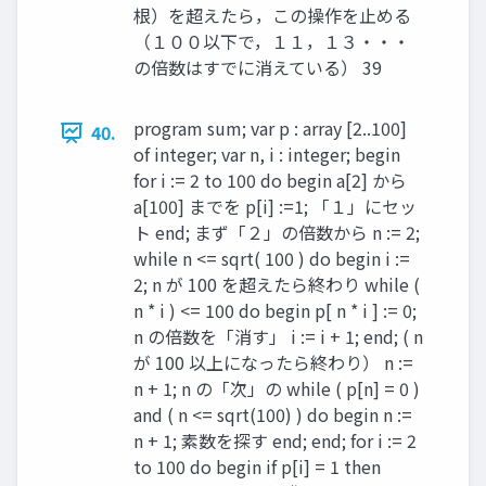
根）を超えたら，この操作を止める
（１００以下で，１１，１３・・・
の倍数はすでに消えている） 39
program sum; var p : array [2..100]
40.
of integer; var n, i : integer; begin
for i := 2 to 100 do begin a[2] から
a[100] までを p[i] :=1; 「１」にセッ
ト end; まず「２」の倍数から n := 2;
while n <= sqrt( 100 ) do begin i :=
2; n が 100 を超えたら終わり while (
n * i ) <= 100 do begin p[ n * i ] := 0;
n の倍数を「消す」 i := i + 1; end; ( n
が 100 以上になったら終わり） n :=
n + 1; n の「次」の while ( p[n] = 0 )
and ( n <= sqrt(100) ) do begin n :=
n + 1; 素数を探す end; end; for i := 2
to 100 do begin if p[i] = 1 then