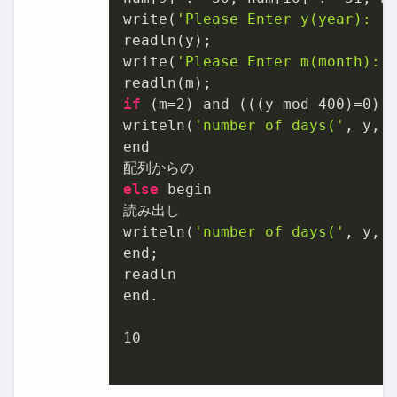
write(
'Please Enter y(year): '
)
readln(y);

write(
'Please Enter m(month): 
if
 (m=
2
) and (((y mod 
400
)=
0
) 
writeln(
'number of days('
, y, 
end

else
 begin

読み出し

writeln(
'number of days('
, y, 
end;

readln

end.

10