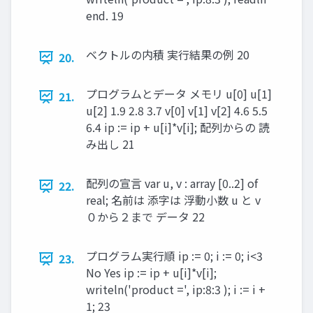
end. 19
ベクトルの内積 実行結果の例 20
20.
プログラムとデータ メモリ u[0] u[1]
21.
u[2] 1.9 2.8 3.7 v[0] v[1] v[2] 4.6 5.5
6.4 ip := ip + u[i]*v[i]; 配列からの 読
み出し 21
配列の宣言 var u, v : array [0..2] of
22.
real; 名前は 添字は 浮動小数 u と v
０から２まで データ 22
プログラム実行順 ip := 0; i := 0; i<3
23.
No Yes ip := ip + u[i]*v[i];
writeln('product =', ip:8:3 ); i := i +
1; 23