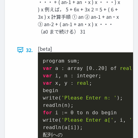
・・・ + ( an-1 + an ・x ) x ・ ・・) x
) x 例えば， 5 + 6x + 3x 2 = 5 + ( 6 +
3x ) x 計算手順 ① an ② an-1 + an・x
③ an-2 + ( an-1 + an・x ) x ・・・
（a0 まで続ける） 31
[beta]
32.
var
 a : array [
0.
.20
] of 
real
var
var
 x, y : 
real
;

begin

write(
'Please Enter n: '
);

for
 i := 
0
 to n do begin

write(
'Please Enter a['
, i, 
']
readln(a[i]);

配列への
