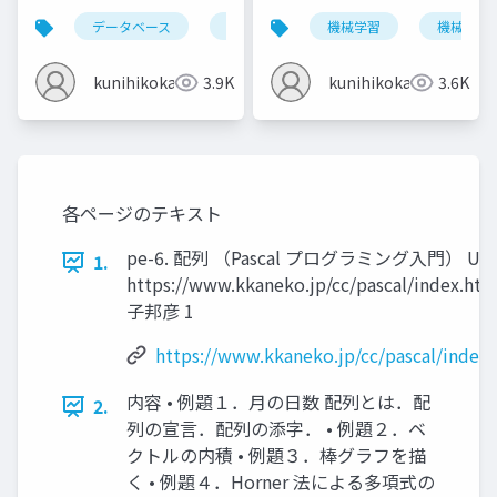
とは，情報とデータ
あり学習）
データベース
データベースシステム
機械学習
情報とデータ
機械学習
kunihikokaneko
3.9K
kunihikokaneko
3.6K
各ページのテキスト
pe-6. 配列 （Pascal プログラミング入門） URL
1.
https://www.kkaneko.jp/cc/pascal/index.ht
子邦彦 1
https://www.kkaneko.jp/cc/pascal/index
内容 • 例題１．月の日数 配列とは．配
2.
列の宣言．配列の添字． • 例題２．ベ
クトルの内積 • 例題３．棒グラフを描
く • 例題４．Horner 法による多項式の