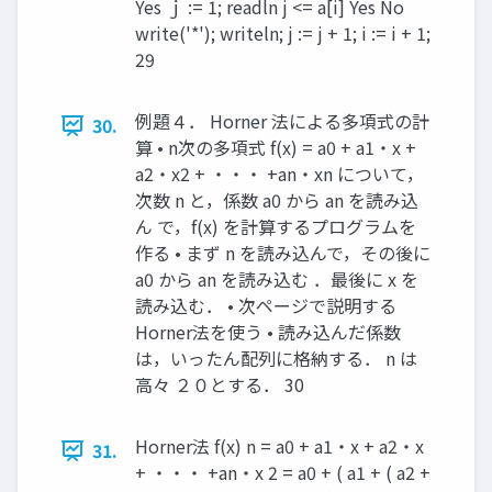
Yes ｊ := 1; readln j <= a[i] Yes No
write('*'); writeln; j := j + 1; i := i + 1;
29
例題４． Horner 法による多項式の計
30.
算 • n次の多項式 f(x) = a0 + a1・x +
a2・x2 + ・・・ +an・xn について，
次数 n と，係数 a0 から an を読み込
ん で，f(x) を計算するプログラムを
作る • まず n を読み込んで，その後に
a0 から an を読み込む ．最後に x を
読み込む． • 次ページで説明する
Horner法を使う • 読み込んだ係数
は，いったん配列に格納する． n は
高々 ２０とする． 30
Horner法 f(x) n = a0 + a1・x + a2・x
31.
+ ・・・ +an・x 2 = a0 + ( a1 + ( a2 +