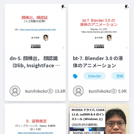
dn-5. 顔検出， 顔認識
bt-7. Blender 3.0 の液
（Dlib, InsightFace を
体のアニメーション
使用）
blender
流体アニメ
kunihikokaneko
15.8K
kunihikokaneko
5.9K