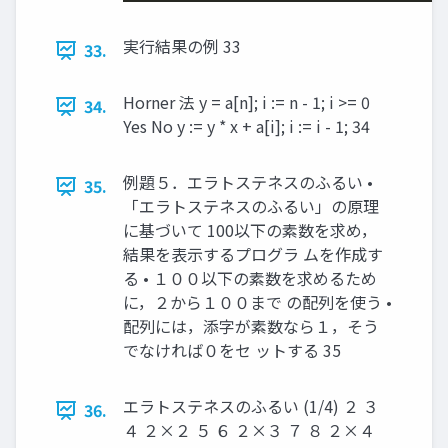
実行結果の例 33
33.
Horner 法 y = a[n]; i := n - 1; i >= 0
34.
Yes No y := y * x + a[i]; i := i - 1; 34
例題５．エラトステネスのふるい •
35.
「エラトステネスのふるい」の原理
に基づいて 100以下の素数を求め，
結果を表示するプログラ ムを作成す
る • １００以下の素数を求めるため
に，２から１００まで の配列を使う •
配列には，添字が素数なら１，そう
でなければ０をセ ットする 35
エラトステネスのふるい (1/4) ２ ３
36.
４ ２×２ ５ ６ ２×３ ７ ８ ２×４