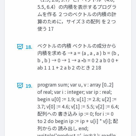
5.5, 6.4）の内積を表示するプログラ
ムを作る ２つのベクトルの内積の計
算のために，サイズ３の配列 を２つ
使う 17
ベクトルの内積 ベクトルの成分から
18.
内積を求める → a = (a , a , a ) b = (b ,
b , b ) → 0 → 1 → a •b = 0 2 a b 0 0 +
ab 1 1 1 + 2 a b 2 のとき 2 18
program sum; var u, v : array [0..2]
19.
of real; var i : integer; var ip : real;
begin u[0] := 1.9; u[1] := 2.8; u[2] :=
3.7; v[0] := 4.6; v[1] := 5.5; v[2] := 6.4;
配列への 書き込み ip := 0; for i := 0
to 2 do begin ip := ip + u[i] * v[i]; 配
列からの 読み出し end;
writeln('product =', ip:8:3 ); readln