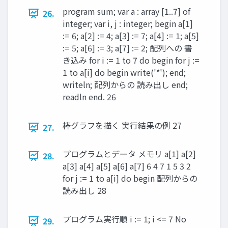
program sum; var a : array [1..7] of
26.
integer; var i, j : integer; begin a[1]
:= 6; a[2] := 4; a[3] := 7; a[4] := 1; a[5]
:= 5; a[6] := 3; a[7] := 2; 配列への 書
き込み for i := 1 to 7 do begin for j :=
1 to a[i] do begin write('*'); end;
writeln; 配列からの 読み出し end;
readln end. 26
棒グラフを描く 実行結果の例 27
27.
プログラムとデータ メモリ a[1] a[2]
28.
a[3] a[4] a[5] a[6] a[7] 6 4 7 1 5 3 2
for j := 1 to a[i] do begin 配列からの
読み出し 28
プログラム実行順 i := 1; i <= 7 No
29.