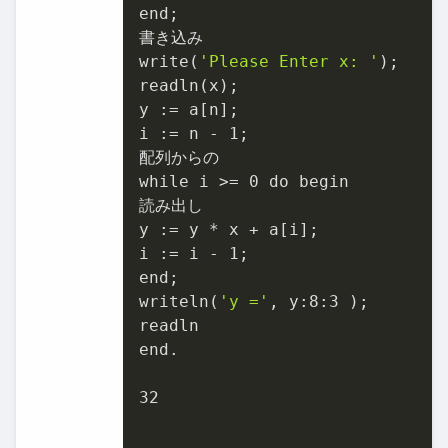
end;

書き込み

write(
'Please Enter x: '
);

readln(x);

y := a[n];

i := n - 
1
;

配列からの

while i >= 
0
 do begin

読み出し

y := y * x + a[i];

i := i - 
1
;

end;

writeln(
'y ='
, y:
8
:
3
 );

readln

end.

32