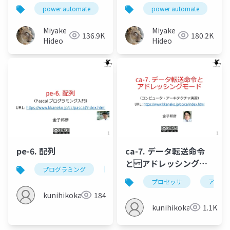
power automate
power platform
power automate
array
p
Miyake
Miyake
136.9K
180.2K
Hideo
Hideo
pe-6. 配列
ca-7. データ転送命令
と アドレッシングモ
プログラミング
pascal
配列
array
ード
プロセッサ
アセン
kunihikokaneko
184
kunihikokaneko
1.1K