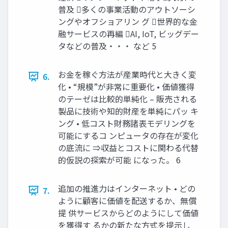
普及 多くの事業活動のアウトソーシ
ングやオフショアリン グ 世界的な金
融サービスの再編 AI, IoT, ビッグデー
タなどの普及・・・ など 5
お金を稼ぐ方法が産業時代と大きく変
6.
化 • “規模”が非常に重要化 • 価値獲得
のテーゼは比較的単純化 – 販売される
製品に技術や知的財産を単純にパッ キ
ング • 低コスト財務諸表モデリングを
可能にするコ ンピュータの存在が変化
の底流に ⇒収益とコストに関わる代替
的仮説の探索が可能 になった。 6
追加の推進力はインターネット • どの
7.
ように顧客に価値を配送するか、無償
提 供サービスからどのようにして価値
を獲得す るかの新たな方式を提示し