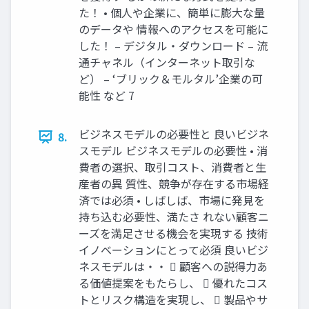
た！ • 個人や企業に、簡単に膨大な量
のデータや 情報へのアクセスを可能に
した！ – デジタル・ダウンロード – 流
通チャネル（インターネット取引な
ど） – ‘ブリック＆モルタル’企業の可
能性 など 7
ビジネスモデルの必要性と 良いビジネ
8.
スモデル ビジネスモデルの必要性 • 消
費者の選択、取引コスト、消費者と生
産者の異 質性、競争が存在する市場経
済では必須 • しばしば、市場に発見を
持ち込む必要性、満たさ れない顧客ニ
ーズを満足させる機会を実現する 技術
イノベーションにとって必須 良いビジ
ネスモデルは・・  顧客への説得力あ
る価値提案をもたらし、  優れたコス
トとリスク構造を実現し、  製品やサ