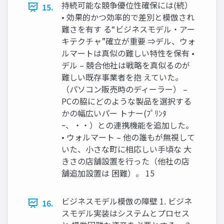
持続可能な競争優位性確保には(続）
15.
• 効果的かつ効率的で差別と模倣され
難さを有す る“ビジネスモデル・アー
キテクチャ”確立が重要 ⇒デル、ウォ
ルマートは真似の難しい特性を保有 •
デル – 競合他社は戦略を真似るのが
難しい既存事業者を抱 えていた。
（パソコン販売時のディーラー） –
PCの脇にどのような製品を選択する
かの幅広いパー トナー(ﾌﾟﾘﾝﾀ
ｰ、・・）との連携機能を追加した。
• ウォルマート – 他の誰もが無視して
いた、小さな町に相応しい手頃な 大
きさの店舗設置を行った（他社の店
舗追加設置は 困難）。 15
ビジネスモデル模倣の障壁 1. ビジネ
16.
スモデル実装はシステムとプロセス