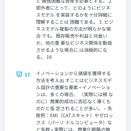
と 模倣困難な資産を必要とする。 2.
部外者にとって、どのようにビジネ
スモデル を実装するかを十分詳細に
理解することは 困難である。 3. ビジ
ネスモデル複製の方法が明らかな場
合 でも、既存販売や利益と共食い
か、他の重 要なビジネス関係を動揺
させるような場合に は消極的にな
る。 16
イノベーションから価値を獲得する
17.
方法を考え出 すことはビジネスモデ
ル設計の重要な要素 • イノベーショ
ンは、多くの場合、 （実際には稀 な
のに）商業的成功に否応なく導くも
のだと仮 定されることが多い。 – 失
敗例：EMI（CATスキャナ）やゼロッ
クス（パーソ ナルコンピュータ）な
ど多数 • 実際には、商業化戦略の無