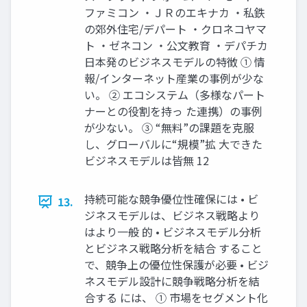
ファミコン ・ＪＲのエキナカ ・私鉄
の郊外住宅/デパート ・クロネコヤマ
ト ・ゼネコン ・公文教育 ・デパチカ
日本発のビジネスモデルの特徴 ① 情
報/インターネット産業の事例が少な
い。 ② エコシステム（多様なパート
ナーとの役割を持っ た連携）の事例
が少ない。 ③ “無料”の課題を克服
し、グローバルに“規模”拡 大できた
ビジネスモデルは皆無 12
持続可能な競争優位性確保には • ビ
13.
ジネスモデルは、ビジネス戦略より
はより一般 的 • ビジネスモデル分析
とビジネス戦略分析を結合 すること
で、競争上の優位性保護が必要 • ビジ
ネスモデル設計に競争戦略分析を結
合する には、 ① 市場をセグメント化