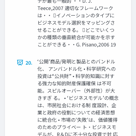
チが最も一般的 ・・D. J.
Teece,2007 適切なフレームワーク
は・・ イノベーションのタイプに
ビジネスモデル選択をマッピングさ
せることができる。 どこでいくつ
かの種類の垂直統合が可能かを示す
ことができる・・G. Pisano,2006 19
‘公開’商品/発明と製品とのバンドル
20.
化、 アンバンドル化 • 科学研究への
投資は“公共財” • 科学的知識に対す
る強力な知的財産保護確保 は不可
能。スピルオーバー（外部性）が大
きすぎ る。 • ‘ビジネスモデル’の概念
は、市民社会における制 度設計、企
業と政府の役割についての経済思想
に統合化 • 市場の'失敗'は、価値獲得
のためのプライベー ト・ビジネスモ
デルが、R＆Dに不十分な投資で対 応