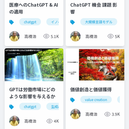
医療へのChatGPT & AI
ChatGPT 機会 課題 影
の適用
響
chatgpt
イノベーション
大規模言語モデル
ヘルスケア
新サ
高橋浩
5.1K
高橋浩
5K
GPTは労働市場にどの
価値創造と価値獲得
ような影響を与えるか
value creation
valu
chatgpt
生成aiツール
生産性向上
生成a
高橋浩
3.9K
高橋浩
4K