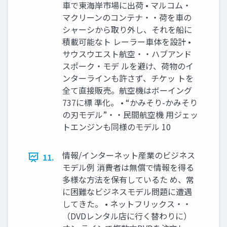
車で東海岸市場に出荷 • マルコム・
マクリーンのコンテナ・・荷を車の
シャーシから取り外し、それを船に
積載可能なト レーラー車体を設計 •
サウスウエスト航空・・ハブアンド
スポーク・モデ ルを避け、荷物のイ
ンターラインも許さず、チケッ トを
全て直接販売。航空機はボーイング
737に標 準化。 • “かみそり-かみそり
の刃モデル”・・民間航空機 用ジェッ
トエンジンも同様のモデル 10
情報/インターネット産業のビジネス
11.
モデル例 消費者は無償で情報を得る
多様な方法を保有しているた め、常
に困難なビジネスモデル問題に遭遇
してきた。 • ネットフリックス・・
（DVDレンタル店に行く替わりに）