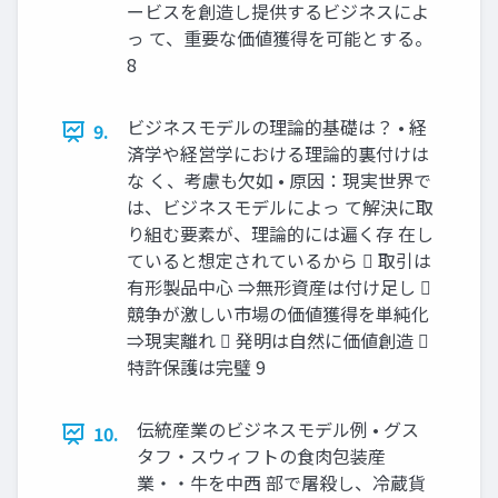
ービスを創造し提供するビジネスによ
っ て、重要な価値獲得を可能とする。
8
ビジネスモデルの理論的基礎は？ • 経
9.
済学や経営学における理論的裏付けは
な く、考慮も欠如 • 原因：現実世界で
は、ビジネスモデルによっ て解決に取
り組む要素が、理論的には遍く存 在し
ていると想定されているから  取引は
有形製品中心 ⇒無形資産は付け足し 
競争が激しい市場の価値獲得を単純化
⇒現実離れ  発明は自然に価値創造 
特許保護は完璧 9
伝統産業のビジネスモデル例 • グス
10.
タフ・スウィフトの食肉包装産
業・・牛を中西 部で屠殺し、冷蔵貨