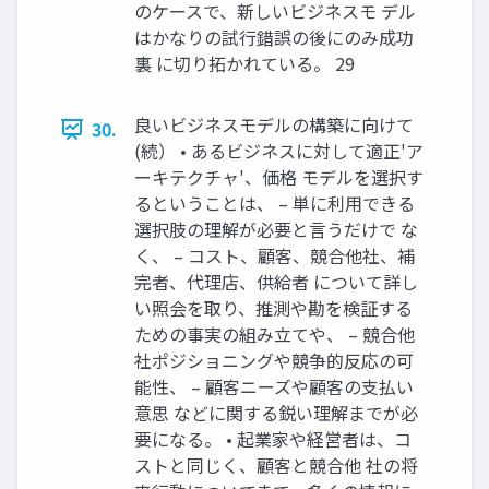
のケースで、新しいビジネスモ デル
はかなりの試行錯誤の後にのみ成功
裏 に切り拓かれている。 29
良いビジネスモデルの構築に向けて
30.
(続） • あるビジネスに対して適正'ア
ーキテクチャ'、価格 モデルを選択す
るということは、 – 単に利用できる
選択肢の理解が必要と言うだけで な
く、 – コスト、顧客、競合他社、補
完者、代理店、供給者 について詳し
い照会を取り、推測や勘を検証する
ための事実の組み立てや、 – 競合他
社ポジショニングや競争的反応の可
能性、 – 顧客ニーズや顧客の支払い
意思 などに関する鋭い理解までが必
要になる。 • 起業家や経営者は、コ
ストと同じく、顧客と競合他 社の将