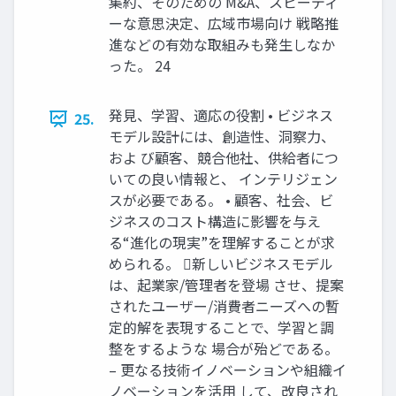
集約、そのための M&A、スピーディ
ーな意思決定、広域市場向け 戦略推
進などの有効な取組みも発生しなか
った。 24
発見、学習、適応の役割 • ビジネス
25.
モデル設計には、創造性、洞察力、
およ び顧客、競合他社、供給者につ
いての良い情報と、 インテリジェン
スが必要である。 • 顧客、社会、ビ
ジネスのコスト構造に影響を与え
る“進化の現実”を理解することが求
められる。 新しいビジネスモデル
は、起業家/管理者を登場 させ、提案
されたユーザー/消費者ニーズへの暫
定的解を表現することで、学習と調
整をするような 場合が殆どである。
– 更なる技術イノベーションや組織イ
ノベーションを活用 して、改良され