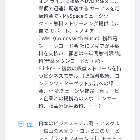
オン ラインで複数本DVDを注文し、
郵便で迅速に配送する サービスを定
額料金で • MySpaceミュージッ
ク・・無料ストリーミング提供（広
告で サポート） • ノキア
CWM（Comes with Music）携帯電
話・・レコード会 社にノキアが手数
料を支払い、顧客は一年間無制限 ‘無
料’音楽ダウンロードが可能 •
Flickr・・複数の収益ストリームを持
つビジネスモデル （購読料収集、コ
ンテンツ・ターゲット広告への課
金、小 売チェーンや補完写真サービ
ス企業との提携時のスポ 11 ンサー
料、収益分配手数料、・・）
日本のビジネスモデル例 ・アスクル
12.
・富山の薬売り ・コンビニのサービ
ス・プラットフォーム ・i‐モード ・