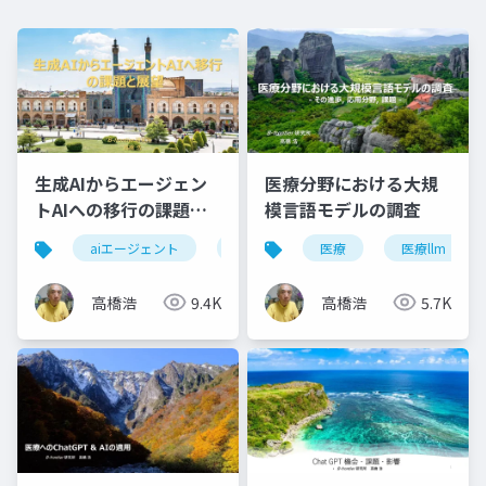
生成AIからエージェン
医療分野における大規
トAIへの移行の課題と
模言語モデルの調査
展望
aiエージェント
エージェントai
医療
自律性
医療llm
ガ
高橋浩
9.4K
高橋浩
5.7K