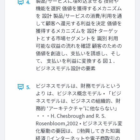
製品/サービスに埋め込ませる 技術や
4.
機能を選択 価値を獲得するメカニズム
を 設計 製品/サービスの消費/利用を通
して顧客へ還元する利益を決定 価値を
獲得するメカニズムを 設計 ターゲッ
トとする市場セグメントを 識別 利用
可能な収益の流れを確認 顧客のための
価値を創造し、支払いを誘惑し、そし
て、 支払いを利益に変換する 図１．
ビジネスモデル設計の要素
ビジネスモデルは、財務モデルという
5.
より は、ビジネス概念モデル • 「ビジ
ネスモデルは、ビジネスの組織的、財
務的 ‘アーキテクチャ’に他ならない」
・・・H. Chesbrough and R. S.
Rosenbloom,2002 • ビジネスモデル変
化駆動の要因は、 勃興してきた知識
経済 インターネットや電子商取引の