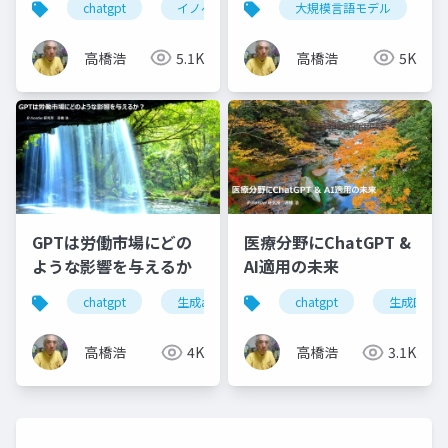
chatgpt
イノベーション
大規模言語モデル
ヘルスケア
新サ
高橋浩
5.1K
高橋浩
5K
GPTは労働市場にどの
医療分野にChatGPT &
ような影響を与えるか
AI適用の未来
chatgpt
生成aiツール
chatgpt
生産性向上
生成医療ai
生成a
高橋浩
4K
高橋浩
3.1K