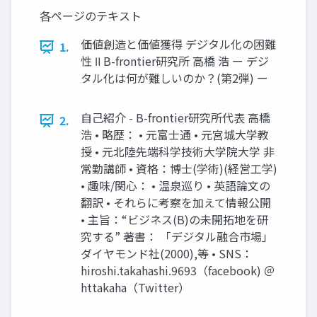
各ページのテキスト
価値創造と価値獲得 デジタル化の困難
1.
性 Ⅱ B-frontier研究所 高橋 浩 ー デジ
タル化は何が難しいのか？(第2弾) ー
自己紹介 - B-frontier研究所代表 高橋
2.
浩 • 略歴： • 元富士通 • 元宮城大学教
授 • 元北陸先端科学技術大学院大学 非
常勤講師 • 資格：博士(学術)(経営工学)
• 趣味/関心： • 温泉巡り • 英語論文の
翻訳 • それらに考察を加えて情報公開
• 主旨：“ビジネス(B)の未開拓地を研
究する” 著書： 「デジタル融合市場」
ダイヤモンド社(2000),等 • SNS：
hiroshi.takahashi.9693（facebook) ＠
httakaha（Twitter）