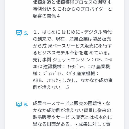
価値創造と価値獲得プロセスの調整 4.
事例分析 5. これからのプロバイダーと
顧客の関係 4
１．はじめに はじめに • デジタル時代
5.
の到来で、現在、産業企業は製品販売
から成 果ベースサービス販売に移行す
るビジネスモデル革新を進 めている。
先行事例 ジェットエンジ ン：GE、ﾛｰﾙ
ｽﾛｲｽ 建設機械： ｷｬﾀﾋﾟﾗｰ、ｺﾏﾂ 農業機
械： ｼﾞｮﾝﾃﾞｨｱ、ｸﾎﾞﾀ 産業機械：
ABB、ﾌｧﾅｯｸ • しかし、なかなか成功事
例が増えない。 5
成果ベースサービス販売の困難性 • な
6.
かなか成功例が増えない背景に従来の
製品販売やサービ ス販売とは根本的に
異なる側面がある。 • 成果に対して責