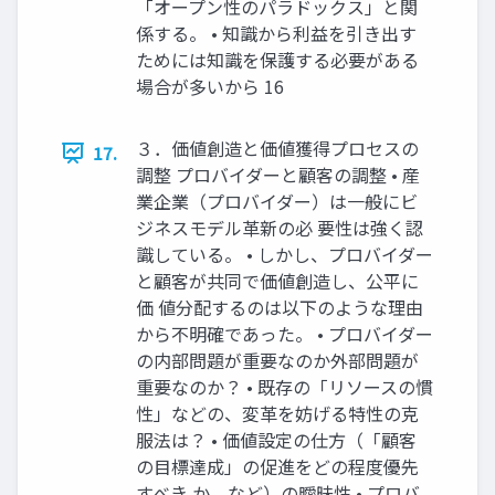
「オープン性のパラドックス」と関
係する。 • 知識から利益を引き出す
ためには知識を保護する必要がある
場合が多いから 16
３．価値創造と価値獲得プロセスの
17.
調整 プロバイダーと顧客の調整 • 産
業企業（プロバイダー）は一般にビ
ジネスモデル革新の必 要性は強く認
識している。 • しかし、プロバイダー
と顧客が共同で価値創造し、公平に
価 値分配するのは以下のような理由
から不明確であった。 • プロバイダー
の内部問題が重要なのか外部問題が
重要なのか？ • 既存の「リソースの慣
性」などの、変革を妨げる特性の克
服法は？ • 価値設定の仕方（「顧客
の目標達成」の促進をどの程度優先
すべき か、など）の曖昧性 • プロバ