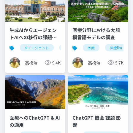
生成AIからエージェン
医療分野における大規
トAIへの移行の課題と
模言語モデルの調査
展望
aiエージェント
エージェントai
医療
自律性
医療llm
ガ
高橋浩
9.4K
高橋浩
5.7K
医療へのChatGPT & AI
ChatGPT 機会 課題 影
の適用
響