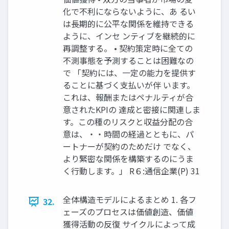
化で不利にならないように、あ るい
は長期的に公平な関係を維持できる
ように、インセ ンティブを継続的に
再調整する。 • 契約策定時に全ての
不測事態を予測することは困難なの
で 「契約には、一定の能力を提供す
ることに基づく支払いが伴 います。
これは、報酬またはペナルティが合
意されたKPIの 達成と密接に関連しま
す。この種のリスクと収益分配の合
意は、・・時間の経過とともに、パ
ートナーが契約のためだけ でなく、
より緊密な関係を構築するのにうま
く行動します。」 R６:通信企業(P) 31
全体構造モデルによるまとめ 1. 各フ
32.
ェーズのプロセスは価値創造、価値
獲得活動の反復 サイクルによって成