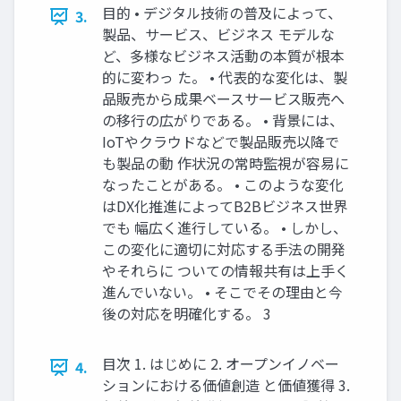
目的 • デジタル技術の普及によって、
3.
製品、サービス、ビジネス モデルな
ど、多様なビジネス活動の本質が根本
的に変わっ た。 • 代表的な変化は、製
品販売から成果ベースサービス販売へ
の移行の広がりである。 • 背景には、
IoTやクラウドなどで製品販売以降で
も製品の動 作状況の常時監視が容易に
なったことがある。 • このような変化
はDX化推進によってB2Bビジネス世界
でも 幅広く進行している。 • しかし、
この変化に適切に対応する手法の開発
やそれらに ついての情報共有は上手く
進んでいない。 • そこでその理由と今
後の対応を明確化する。 3
目次 1. はじめに 2. オープンイノベー
4.
ションにおける価値創造 と価値獲得 3.