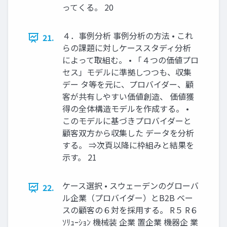
ってくる。 20
４．事例分析 事例分析の方法 • これ
21.
らの課題に対しケーススタディ分析
によって取組む。 • 「４つの価値プロ
セス」モデルに準拠しつつも、収集
デー タ等を元に、プロバイダー、顧
客が共有しやすい価値創造、 価値獲
得の全体構造モデルを作成する。 •
このモデルに基づきプロバイダーと
顧客双方から収集した データを分析
する。 ⇒次頁以降に枠組みと結果を
示す。 21
ケース選択 • スウェーデンのグローバ
22.
ル企業（プロバイダー）とB2B ベー
スの顧客の６対を採用する。 R５ R６
ｿﾘｭｰｼｮﾝ 機械装 企業 置企業 機器企 業