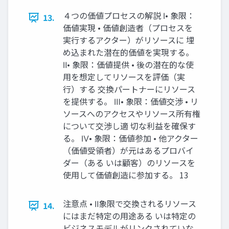
４つの価値プロセスの解説 Ⅰ• 象限：
13.
価値実現 • 価値創造者（プロセスを
実行するアクター）がリソースに 埋
め込まれた潜在的価値を実現する。
Ⅱ• 象限：価値提供 • 後の潜在的な使
用を想定してリソースを評価（実
行）する 交換パートナーにリソース
を提供する。 Ⅲ• 象限：価値交渉 • リ
ソースへのアクセスやリソース所有権
について交渉し適 切な利益を確保す
る。 Ⅳ• 象限：価値参加 • 他アクター
（価値受領者）が元はあるプロバイ
ダー（ある いは顧客）のリソースを
使用して価値創造に参加する。 13
注意点 • Ⅱ象限で交換されるリソース
14.
にはまだ特定の用途ある いは特定の
ビジネスモデルがリンクされていな