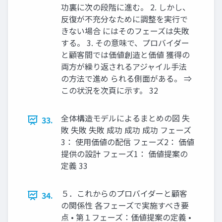
功裏に次の段階に進む。 2. しかし、
反復が不充分なために調整を実行で
きない場合 にはそのフェーズは失敗
する。 3. その意味で、プロバイダー
と顧客間では価値創造と価値 獲得の
両方が繰り返されるアジャイル手法
の方法で進め られる側面がある。 ⇒
この状況を次頁に示す。 32
全体構造モデルによるまとめの図 失
33.
敗 失敗 失敗 成功 成功 成功 フェーズ
3： 使用価値の配信 フェーズ2： 価値
提供の設計 フェーズ1： 価値提案の
定義 33
５．これからのプロバイダーと顧客
34.
の関係性 各フェーズで実施すべき要
点 • 第１フェーズ：価値提案の定義 •