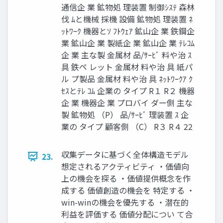
通信企 業 鉱物処 理装置 制御ｼｽﾃ 森林
伐 ﾑと機械 採機 設備 鉱物処 理装置 ﾈ
ｯﾄﾜｰｸ 機器とｿ ﾌﾄｳｪｱ 鉱山企 業 鉄鋼企
業 鉱山企 業 製紙企 業 鉱山企 業 ﾃﾚｺﾑ
企 業 主な製 金属材 品/ｻｰﾋﾞ 料や治 ｽ
具 鉄ペ レット 金属材 料や治 具 紙パ
ル プ製品 金属材 料や治 具 ﾈｯﾄﾜｰｸｱ ｸ
ｾｽとﾃﾚ ｺﾑ 企業の タイプ R１ R２ 機器
企 業 機器企 業 プロバイ ダー側 主な
製 鉱物処 （P） 品/ｻｰﾋﾞ 理装置 ｽ 企
業の タイプ 顧客側 （C） R３ R４ 22
収集データに基づく全体構造モデル
23.
想定されるアクティビティ ・価値向
上の機会を探る ・価値提供概念を作
成する 価値創造の機会を 特定する ・
win-winの機会を優先する ・潜在的
利益を評価する 価値分配につい て合