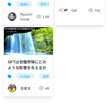
生成ai
自作ツール
生成aiツール
GAI
705
Ryoichi
1.6K
Inoue
GPTは労働市場にどの
ような影響を与えるか
chatgpt
生成aiツール
生産性向上
生成a
高橋浩
4K