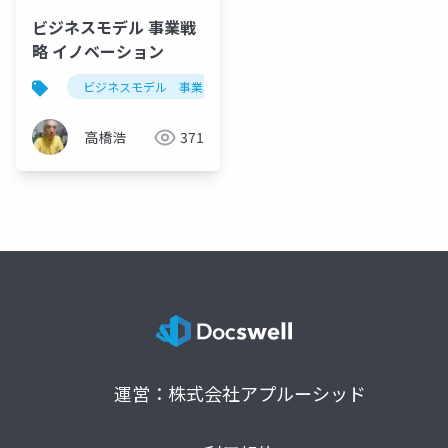
ビジネスモデル 事業戦
略 イノベーション
ビジネスモデル 事業戦略 イノベーション
business mode
高橋浩
371
運営：株式会社アプルーシッド