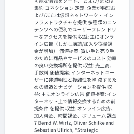
可能な情報をソート、 および/または
集約 コネクション 定義: 企業が物理お
よび/または仮想ネットワーク・ イン
フラストラクチャを提供 多種類のコン
テンツへの便利でユーザーフレン ドリ
ーなアクセスを提供 収益: 主にオンラ
イン広告（しかし購読/加入や従量課
金が増加） 価値提案: 買い手と売り手
のために商品やサービスのコスト 効率
の良い交換場所を提供 収益: 売上高、
手数料 価値提案: インターネットユー
ザーに非透明性と複雑性を軽 減するた
めの構造とナビゲーションを提供 収
益: 主にオンライン広告 価値提案: イン
ターネット上で情報交換するための前
提条件 を提供 収益: オンライン広告、
加入料金、時間課金、ボリューム 課金
7 Bernd W. Wirtz, Oliver Schilke and
Sebastian Ullrich, “Strategic