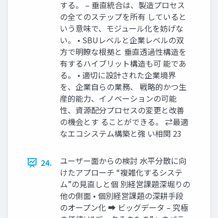
する。 – 垂直統合は、製造プロセス
の全てのステップを所有 していると
いう意味で、モジュール化を妨げな
い。 • SBUレベルと企業レベルの双
方で明瞭な根拠と 垂直透過性構造を
有するハイブリット構造も可 能であ
る。 • 適切に設計された企業境界
を、企業自らの業務、 戦略的かつ生
産的能力、イノベーションの可能
性、資源配分プロセスの変更と改善
の機会とす ることができる。 ⇄最適
なエコシステム構築と強 い相関 23
ユーザー面からの検討 水平分散に向
24.
けたアプローチ “複雑化するシステ
ム”の見直しと個 別経営課題深堀りの
他の側面 • 個別経営課題の深耕手段
のオープン化 ➡ ビッグデータ – 究極