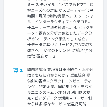
ミー 2. モバイル：“どこでもドア”。顧
客ニーズへの対応 がスピーディー化 ➡
時間・場所の制約克服へ。 3. ソーシャ
ル：インターラクティブ・クチコミ。
➡ユーザー主導型経済へ。 4. ビッグデ
ータ：顧客を分析対象としたデータ分
析 がマーティング手法として成立。
➡データに基づくサービス/商品訴求や
改善へ。 変化のトレンドは“統合”/“分
散”が混在か？ 2
問題意識 企業境界は垂直統合・水平分
3.
散どちらに向かうのか？ 垂直統合 提
供側の視点 • クラウドコンピューティ
ング – 特定企業、国に集中化 • モバイ
ルエコシステム 水平分散 利用側の視
点 • ビッグデータの活用 – ユーザー側
からは多 様なサービスを選択 可能