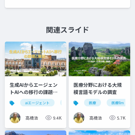
関連スライド
生成AIからエージェン
医療分野における大規
トAIへの移行の課題と
模言語モデルの調査
展望
aiエージェント
エージェントai
医療
自律性
医療llm
ガ
高橋浩
9.4K
高橋浩
5.7K