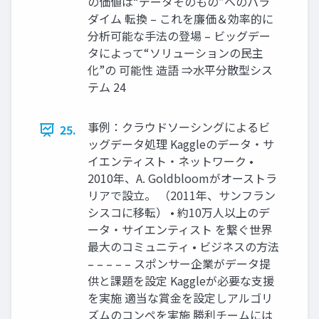
の価値は“データそのもの”へのパラ
ダイム 転換 – これを廉価＆効率的に
分析可能な手法の登場 – ビッグデー
タによって“ソリューションの民主
化”の 可能性 造語 ⇒水平分散型シス
テム 24
事例：クラウドソーシングによるビ
25.
ッグデータ処理 Kaggleのデータ・サ
イエンティスト・ネットワーク •
2010年、A. Goldbloomがオーストラ
リアで設立。 （2011年、サンフラン
シスコに移転） • 約10万人以上のデ
ータ・サイエンティスト を繋ぐ世界
最大のコミュニティ • ビジネスの方法
– – – – – スポンサー企業がデータ提
供と課題を設定 Kaggleが必要な支援
を実施 適当な賞金を設定しアルゴリ
ズムのコンペを実施 勝利チームには