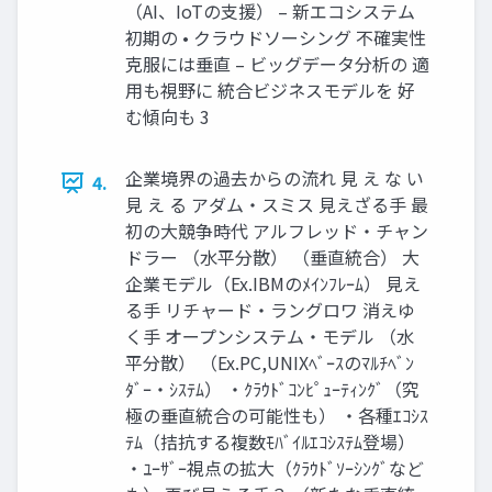
（AI、IoTの支援） – 新エコシステム
初期の • クラウドソーシング 不確実性
克服には垂直 – ビッグデータ分析の 適
用も視野に 統合ビジネスモデルを 好
む傾向も 3
企業境界の過去からの流れ 見 え な い
4.
見 え る アダム・スミス 見えざる手 最
初の大競争時代 アルフレッド・チャン
ドラー （水平分散） （垂直統合） 大
企業モデル（Ex.IBMのﾒｲﾝﾌﾚｰﾑ） 見え
る手 リチャード・ラングロワ 消えゆ
く手 オープンシステム・モデル （水
平分散） （Ex.PC,UNIXﾍﾞｰｽのﾏﾙﾁﾍﾞﾝ
ﾀﾞｰ・ｼｽﾃﾑ） ・ｸﾗｳﾄﾞｺﾝﾋﾟｭｰﾃｨﾝｸﾞ（究
極の垂直統合の可能性も） ・各種ｴｺｼｽ
ﾃﾑ（拮抗する複数ﾓﾊﾞｲﾙｴｺｼｽﾃﾑ登場）
・ﾕｰｻﾞｰ視点の拡大（ｸﾗｳﾄﾞｿｰｼﾝｸﾞなど