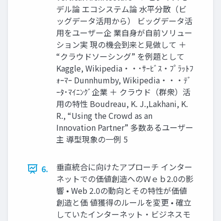
デル論 エコシステム論 水平分散（ビ
ッグデータ活用から） ビッグデータ活
用をユーザー企 業自身が自前ソリュー
ション実 現の機会到来と見做して ＋
“クラウドソーシング” を例題として
Kaggle, Wikipedia・・･ｻｰﾋﾞｽ・ﾌﾟﾗｯﾄﾌ
ｫｰﾏｰ Dunnhumby, Wikipedia・・・ﾃﾞ
ｰﾀ･ﾏｲﾆﾝｸﾞ企業 ＋ クラウド（群衆）活
用の特性 Boudreau, K. J.,Lakhani, K.
R., “Using the Crowd as an
Innovation Partner” 多数あるユーザー
主 導型現象の一例 5
垂直統合に向けたアプローチ インター
6.
ネットでの価値創造へのＷｅｂ2.0の影
響 • Web 2.0の動向とその特性が価値
創造と価 値獲得のルールを変更 • 確立
していたインターネット・ビジネスモ