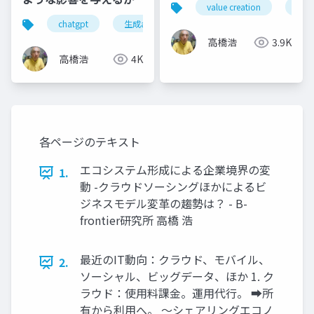
value creation
valu
chatgpt
生成aiツール
生産性向上
生成a
高橋浩
3.9K
高橋浩
4K
各ページのテキスト
エコシステム形成による企業境界の変
1.
動 -クラウドソーシングほかによるビ
ジネスモデル変革の趨勢は？ - B-
frontier研究所 高橋 浩
最近のIT動向：クラウド、モバイル、
2.
ソーシャル、ビッグデータ、ほか 1. ク
ラウド：使用料課金。運用代行。 ➡所
有から利用へ。 ～シェアリングエコノ