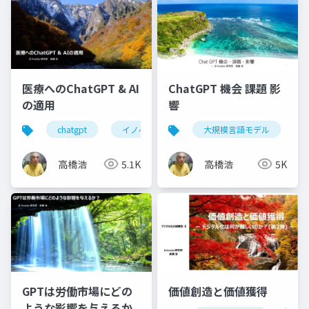
医療へのChatGPT & AI
ChatGPT 機会 課題 影
の適用
響
chatgpt
イノベーション
大規模言語モデル
ヘルスケア
新サ
高橋浩
5.1K
高橋浩
5K
GPTは労働市場にどの
価値創造と価値獲得
ような影響を与えるか