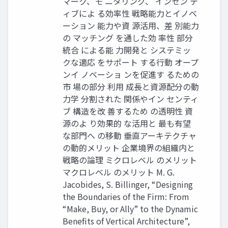
マーク、モ ニタリング、 インセン テ
ィブによ る効率性 戦略能力とイノベ
ーション 能力や資 源活用、差 別能力
の マッチング を通した効 率性 部分
統合 による能 力開発と システミッ
クな適応 をサポート する行動 オープ
ンイ ノベーショ ンを促進す るための
市 場の部分 利用 成長と資源配分の動
力学 分割された 関係やイン センティ
ブ 構造を改 善するため の透明性 資
源のよ り効果的 な活用と 最も有望
な部門へ の移動 垂直アーキテクチャ
の動的メリット 企業境界の組織内と
戦略の論理 ミクロレベル のメリット
マクロレベル のメリット M. G.
Jacobides, S. Billinger, “Designing
the Boundaries of the Firm: From
“Make, Buy, or Ally” to the Dynamic
Benefits of Vertical Architecture”,