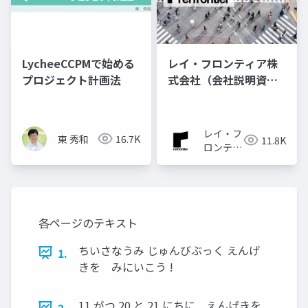
LycheeCCPMで始める
レイ・フロンティア株
プロジェクト計画法
式会社（会社説明資料/
採用向け）
レイ・フ
東 秀和
16.7K
11.8K
ロンティ
ア株式会
社
各ページのテキスト
ちいさなうみ じゅんびぶっく えんげ
1.
きを みにいこう !
11 がつ 20 と 21 にちに えんげきを
2.