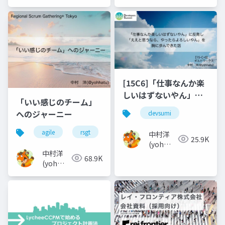
クショップ
ップすん
すんぷちょ
ぷちょ
[15C6]「仕事なんか楽
しいはずないやん」に
「いい感じのチーム」
反発し「ええと思うな
へのジャーニー
devsumi
ら、やったらよろしい
やん」を胸に歩んでき
agile
rsgt
チーム
中村洋
25.9K
た話_2
(yoh
中村洋
nakamura)
68.9K
(yoh
nakamura)