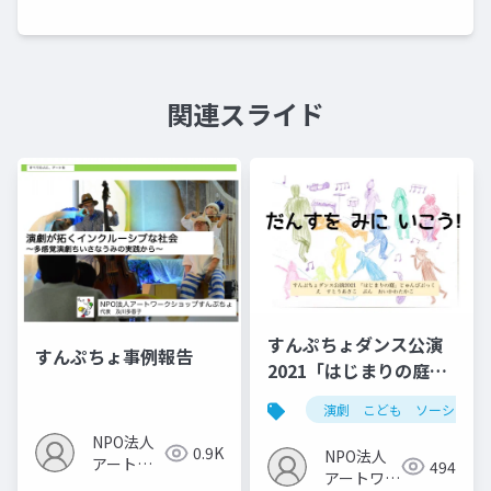
関連スライド
すんぷちょダンス公演
すんぷちょ事例報告
2021「はじまりの庭」
じゅんびぶっく
演劇 こども ソーシャル
NPO法人
0.9K
NPO法人
アートワ
494
アートワー
ークショ