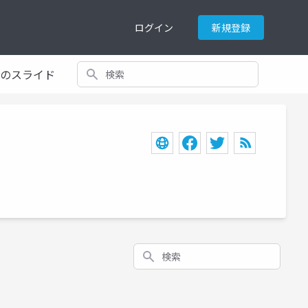
ログイン
新規登録
検索
てのスライド
検索