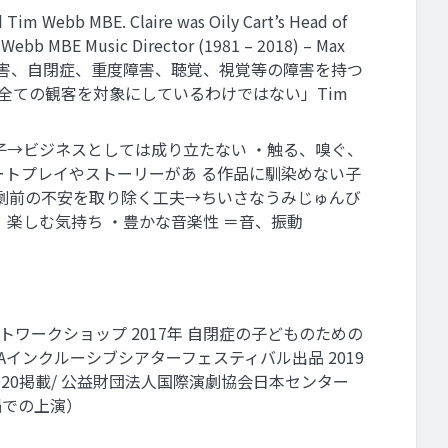
im Webb MBE. Claire was Oily Cart’s Head of
im Webb MBE Music Director (1981 – 2018) – Max
Griffiths 対象 ・知的障害、自閉症、重度障害、聴覚、視覚等の障害を持つ
 ＝「全ての観客を対象にしているわけではない」Tim
子→ビジネスとしては成り立たない ・触る、嗅ぐ、
ートプレイやストーリーがあ る作品に馴染めない子
観劇前の不安を取り除く工夫→ちいさなうみじゅんび
楽しむ気持ち ・豊かな音楽性 ＝音、振動
トワークショップ 2017年 自閉症の子どものための
YAインクルーシブシアターフェスティバル出品 2019
020掲載/ 公益財団法人国際演劇協会日本センター
ナ禍での上演）