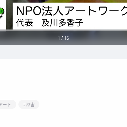
アート
#障害