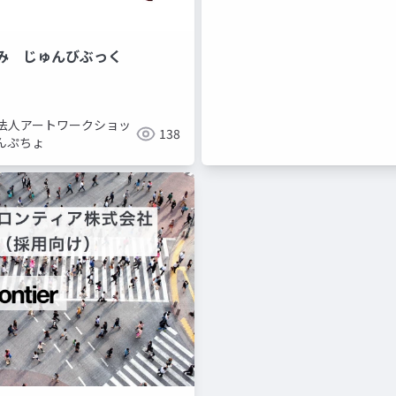
み じゅんびぶっく
O法人アートワークショッ
138
んぷちょ