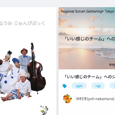
「いい感じのチーム」へのシ
agile
rsgt
中村洋(yoh nakamura)