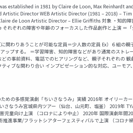
ablished in 1981 by Claire de Loon, Max Reinhardt and T
d Artistic Director WEB Artistic Director (1981 – 2018) – T
016) – Claire de Loon Artistic Director – Ellie 
audience それぞれの障害や年齢のフォーカスした作品創作と上演
互に関わりあうことが可能な定員＝少人数の定員 Ex）６組の親
アップする。 ＝学習障害、知的障害などがあり通常のストレ
などの事前資料、電話でのヒアリングなど、親子それぞれの 
クティブな関わり合い インプビゼーション的な対応、ユーモア、
ための多感覚演劇「ちいさなうみ」実績 2016年 オイリーカー
ちいさなうみ宮城県内ツアー（仙台、山元町、塩釜） 2019年 T
害児童向け上演 （コロナにより中止） 2020年 国際演劇年間2
庁障害者芸術推進事業/フラットシアターフェスティバルで上演 （コロ