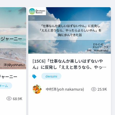
[15C6]「仕事なんか楽しいはずないや
ん」に反発し「ええと思うなら、やった
らよろしいやん」を胸に歩んできた話
゙ャーニー
devsumi
_2
チーム
中村洋(yoh nakamura)
25.9K
68.9K