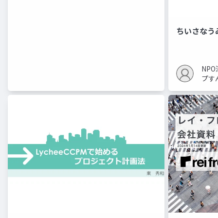
ちいさなう
NP
プす