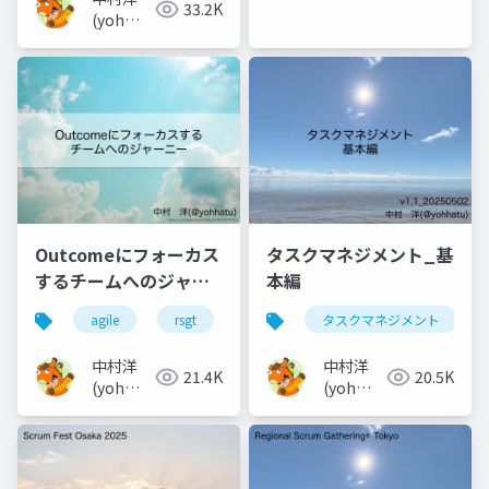
33.2K
(yoh
nakamura)
Outcomeにフォーカス
タスクマネジメント_基
するチームへのジャー
本編
ニー
agile
rsgt
タスクマネジメント
中村洋
中村洋
21.4K
20.5K
(yoh
(yoh
nakamura)
nakamura)