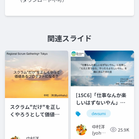
関連スライド
[15C6]「仕事なんか楽
しいはずないやん」に
スクラム"だけ"を正し
反発し「ええと思うな
くやろうとして価値あ
devsumi
ら、やったらよろしい
るプロダクトになるか
やん」を胸に歩んでき
中村洋
な？
25.9K
た話_2
(yoh
中村洋
nakamura)