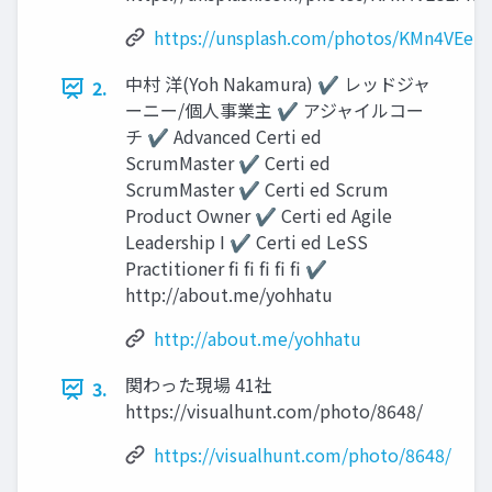
https://unsplash.com/photos/KMn4VEeE
中村 洋(Yoh Nakamura) ✔ レッドジャ
2.
ーニー/個人事業主 ✔ アジャイルコー
チ ✔ Advanced Certi ed
ScrumMaster ✔ Certi ed
ScrumMaster ✔ Certi ed Scrum
Product Owner ✔ Certi ed Agile
Leadership I ✔ Certi ed LeSS
Practitioner fi fi fi fi fi ✔
http://about.me/yohhatu
http://about.me/yohhatu
関わった現場 41社
3.
https://visualhunt.com/photo/8648/
https://visualhunt.com/photo/8648/