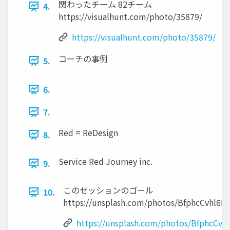
関わったチーム 82チーム
4.
https://visualhunt.com/photo/35879/
https://visualhunt.com/photo/35879/
コーチの事例
5.
6.
7.
Red = ReDesign
8.
Service Red Journey inc.
9.
このセッションのゴール
10.
https://unsplash.com/photos/BfphcCvhl6E
https://unsplash.com/photos/BfphcCvh