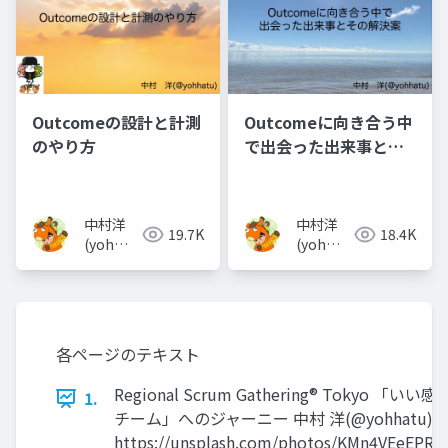
Outcomeの設計と計測
Outcomeに向き合う中
のやり方
で出会った出来事とそ
の解決案
中村洋
中村洋
19.7K
18.4K
(yoh
(yoh
nakamura)
nakamura)
各ページのテキスト
Regional Scrum Gathering® Tokyo 「いい
1.
チーム」へのジャーニー 中村 洋(@yohhatu)
https://unsplash.com/photos/KMn4VEeEPR8