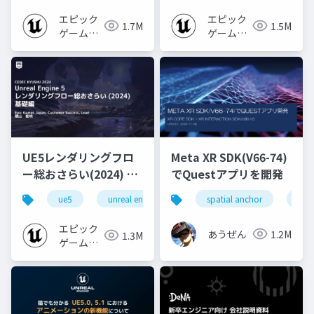
エピック
エピック
1.7M
1.5M
ゲームズ
ゲームズ
ジャパン
ジャパン
UE5レンダリングフロ
Meta XR SDK(V66-74)
ー総おさらい(2024) 基
でQuestアプリを開発
礎編！
ue5
unreal engine
ue-rendering
spatial anchor
unit
[CEDEC+KYUSHU
2024]
エピック
あうぜん
1.2M
1.3M
ゲームズ
ジャパン