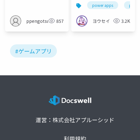
つくってみた
power apps
power
ppengotsu
857
ヨウセイ
3.2K
#ゲームアプリ
運営：株式会社アプルーシッド
利用規約