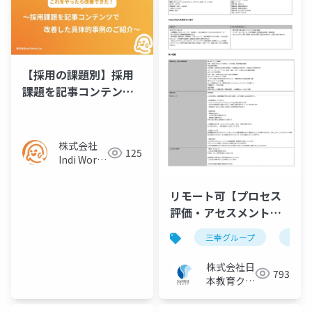
【採用の課題別】採用
課題を記事コンテンツ
で改善した具体的事例
の紹介資料
株式会社
125
Indi Works
／パートナ
ー様
リモート可【プロセス
評価・アセスメント】
医療機器の国際規格適
三幸グループ
日本
合評価プロジェクト／
三幸グループ【株式会
株式会社日
793
社日本教育クリエイ
本教育クリ
ト】
エイト IT
ソリューシ