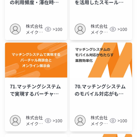
の利用頻度・滞在時間
を活用したスモールス
を高めるコンテンツ戦
タートと段階７２．
略
株式会社
株式会社
>100
>100
メイクア
メイクア
ップ
ップ
71.マッチングシステム
70.マッチングシステム
で実現するバーチャル
のモバイル対応がもた
商談会とオンライン展
らす業務効率化
示会
株式会社
株式会社
>100
>100
メイクア
メイクア
ップ
ップ