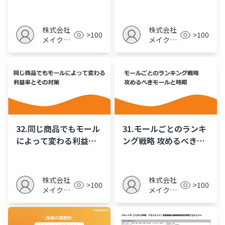
用術
売促進戦略
株式会社
株式会社
>100
>100
メイクア
メイクア
ップ
ップ
32.同じ商品でもモール
31.モールごとのランキ
によって変わる利益率
ング戦略 攻めるべきモ
とその対策
ールと時期
株式会社
株式会社
>100
>100
メイクア
メイクア
ップ
ップ