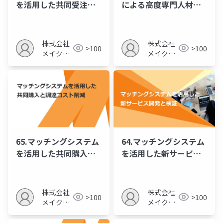
を活用した共同受注と
による高度専門人材の
大型案件への対応
効率的な活用
株式会社
株式会社
>100
>100
メイクア
メイクア
ップ
ップ
65.マッチングシステム
64.マッチングシステム
を活用した共同購入と
を活用した新サービス
調達コスト削減
開発と検証
株式会社
株式会社
>100
>100
メイクア
メイクア
ップ
ップ