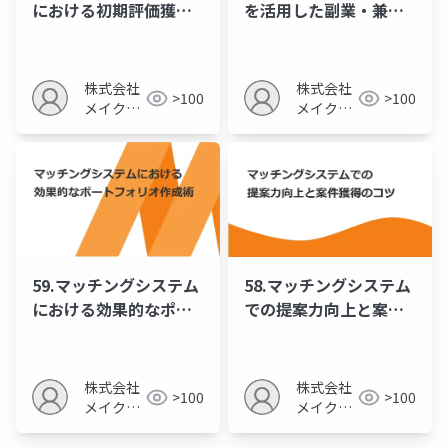
における初期評価獲得
を活用した副業・兼業
と信頼構築の進め方
の効率的な受注戦略
株式会社
株式会社
>100
>100
メイクア
メイクア
ップ
ップ
59.マッチングシステム
58.マッチングシステム
における効果的なポー
での提案力向上と案件
トフォリオ作成術
獲得のコツ
株式会社
株式会社
>100
>100
メイクア
メイクア
ップ
ップ