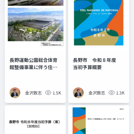
長野運動公園総合体育
長野市 令和８年度
館整備事業に伴う住民
当初予算概要
説明会の資料
金沢敦志
1.5K
金沢敦志
1.3K