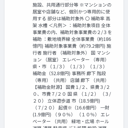
施設、共用通行部分等 ※マンションの
居室や店舗など、個別かつ専用的に使
用する 部分は補助対象外 〇 補助率 高
架 水槽 ＜凡例＞ ：補助対象項目 全体
事業費の内、補助対象事業費の２/３を
補助 ：敷地境界線 全体事業費（約186
憶円) 補助対象事業費（約79.2億円) 施
行者 施行者 （補助対象外） 国 マンシ
ョン （居室） エレベーター （専用）
県・市 （１/３）（１/３）（１/３）
補助金（52.8億円) 事務所 廊下 階段
（専用）（共用） 店舗 廊下 （共用）
【補助金財源】 国費１/２、県費３/２
０、市費７/２０ 国 県 （１/２） （３/
２０） 立体遊歩道 市（18.5億円)
（７/２０） 起債※（16.6億円） 一財
(1.9億円) （９０％） （１０％） エレ
ベーター （共用） 緑地・広場 ホール