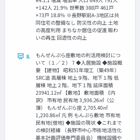
R4.1.1 増減 増加率 人⼝ 649人 791人
+142人 21.9％ 世帯数 388⼾ 461⼾
+73⼾ 18.8％ ※⻑野駅前A-3地区は共
同住宅の整備なし 防災性の向上 ⼟地
の⾼度利⽤ まちなか居住の促進 賑わ
いの再生 回遊性の向上
もんぜんぷら座敷地の利活用検討につ
8.
いて（１／２） 7 ◆入居施設 ◆施設概
要 【建物】 昭和51年竣⼯（築49年）
SRC造 ⾼層棟 地上９階、地下１階 低
層棟 地上２階、地下１階 延床面積
23941.12㎡ 【敷地】 敷地面積 《内
訳》 市有地 ⺠有地 3,936.26㎡（公
簿） もんぜんぷら座 2,705.40㎡
1,230.86㎡ 凡 例 もんぷら敷地 市有地
⺠有地(借地) ◆施設の現状 ◆これまで
の検討経緯 （長野市中心市街地活性化
基本計画評価専門委員会） 機械設備や