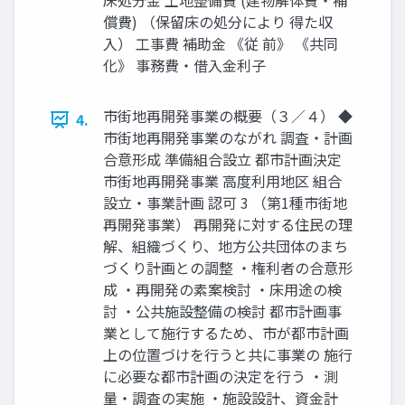
床処分金 土地整備費 (建物解体費・補
償費) （保留床の処分により 得た収
入） 工事費 補助金 《従 前》 《共同
化》 事務費・借入金利子
市街地再開発事業の概要（３／４） ◆
4.
市街地再開発事業のながれ 調査・計画
合意形成 準備組合設立 都市計画決定
市街地再開発事業 高度利用地区 組合
設立・事業計画 認可 3 （第1種市街地
再開発事業） 再開発に対する住⺠の理
解、組織づくり、地方公共団体のまち
づくり計画との調整 ・権利者の合意形
成 ・再開発の素案検討 ・床用途の検
討 ・公共施設整備の検討 都市計画事
業として施行するため、市が都市計画
上の位置づけを行うと共に事業の 施行
に必要な都市計画の決定を行う ・測
量・調査の実施 ・施設設計、資金計