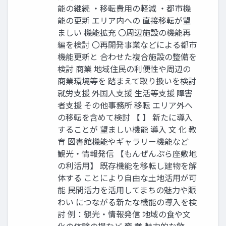
能の継続 ・移転費用の軽減 ・都市機
能の更新 エリア内への 直接移転が望
ましい 機能拡充 〇周辺施設の機能再
編を検討 〇再開発事業などによる都市
機能更新と 合わせた複合施設の整備を
検討 商業 地域住民の利便性や周辺の
商業環境等を 踏まえて取り扱いを検討
就労支援 外国人支援 生活等支援 障害
者支援 その他事務所 移転 エリア外へ
の移転を含めて検討 【 】 新たに導入
することが 望ましい機能 導入 文 化 教
育 図書館機能やギャラリー機能など
観光・情報発信 【もんぜんぷら座敷地
の利活用】 既存機能を移転し建物を解
体する ことにより自由な土地活用が可
能 民間活力を活用してまちの魅力や賑
わい につながる新たな機能の導入を検
討 例：観光・情報発信 地域の食や文