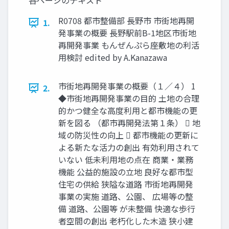
各ページのテキスト
R0708 都市整備部 長野市 市街地再開
1.
発事業の概要 長野駅前B-1地区市街地
再開発事業 もんぜんぷら座敷地の利活
用検討 edited by A.Kanazawa
市街地再開発事業の概要（１／４） 1
2.
◆市街地再開発事業の目的 土地の合理
的かつ健全な高度利用と都市機能の更
新を図る （都市再開発法第１条）  地
域の防災性の向上  都市機能の更新に
よる新たな活力の創出 有効利用されて
いない 低未利用地の点在 商業・業務
機能 公益的施設の立地 良好な都市型
住宅の供給 狭隘な道路 市街地再開発
事業の実施 道路、公園、 広場等の整
備 道路、公園等 が未整備 快適な歩行
者空間の創出 老朽化した木造 狭小建