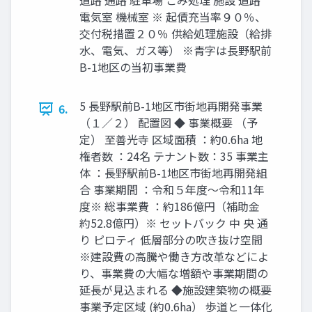
道路 通路 駐車場 ごみ処理 施設 道路
電気室 機械室 ※ 起債充当率９０％、
交付税措置２０％ 供給処理施設（給排
水、電気、ガス等） ※青字は長野駅前
B-1地区の当初事業費
5 長野駅前B-1地区市街地再開発事業
6.
（１／２） 配置図 ◆ 事業概要 （予
定） 至善光寺 区域面積 ：約0.6ha 地
権者数 ：24名 テナント数：35 事業主
体 ：⻑野駅前B-1地区市街地再開発組
合 事業期間 ：令和５年度〜令和11年
度※ 総事業費 ：約186億円（補助金
約52.8億円）※ セットバック 中 央 通
り ピロティ 低層部分の吹き抜け空間
※建設費の高騰や働き方改革などによ
り、事業費の大幅な増額や事業期間の
延⻑が⾒込まれる ◆施設建築物の概要
事業予定区域 (約0.6ha） 歩道と一体化