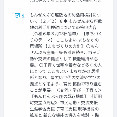
たに導入することが望ましい機能 など
もんぜんぷら座敷地の利活用検討につ
9.
いて（２／２） 8 ◆ もんぜんぷら座敷
地の利活用検討についての答申内容
（令和６年３月28日答申） 【まちづく
りのテーマ】 ここちよい まちなかの
居場所 【まちづくりの方針】 〇もん
ぜんぷら座廃止後も引き続き、市民活
動や交流の拠点として 機能維持が必
要。 〇子育て世帯や若者など多くの人
にとって ここちよい まちなかの 居場
所となり、幅広い世代の交流や学びの
拠点となるよう、官民 協働で取り組む
ことが重要。 ＜交流・学び・子育て＞
【もんぜんぷら座の既存機能】 《新田
町交差点周辺》 市民活動・交流支援
生涯学習支援 子育て支援 既存機能の
拡充と 新たな機能の導入を検討 ・機