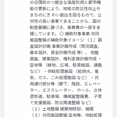
の合理的かつ健全な高度利用と都市機
能の更新により、地域の防災性向上や
まちのにぎ わい創出を図るもので、公
共性の高い事業であることから、国の
制度要綱に基づき、事業費の一部を支
援しています。 〇 補助対象事業 共同
施設整備の補助対象イメージ （１）調
査設計計画 事業計画作成（現況調査、
基本設計、資金計画作成 等）、 地盤
調査、建築設計、権利変換計画作成 ・
空地等 （緑地、広場、駐車施設、通路
など） ・供給処理施設 （給排水、電
気、ガス、ごみ処理施設 など） ・共
用通行部分等（廊下、階段、エレベー
ター、エスカレーター、 ホール、立体
遊歩道、駐車場、機械室整備費、 子育
て支援施設、防災関連整備 など）
（２）土地整備 建築物除却、補償
（３）共同施設整備 空地等、供給処理