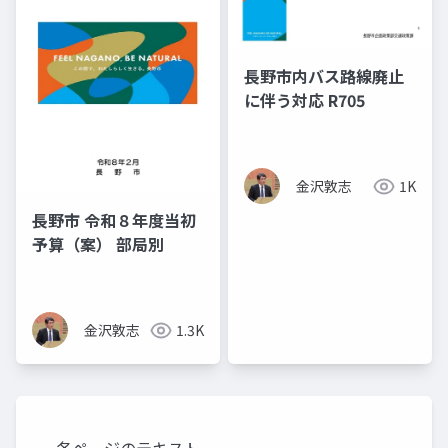
長野市内バス路線廃止
に伴う対応 R705
金沢敦志
1K
長野市 令和８年度当初
予算（案） 部局別
金沢敦志
1.3K