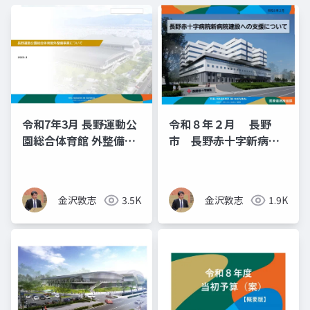
令和7年3月 長野運動公
令和８年２月 長野
園総合体育館 外整備事
市 長野赤十字新病院
業について
建設支援（長野市議
金沢敦志）
金沢敦志
3.5K
金沢敦志
1.9K