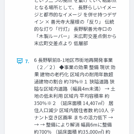
という二つの拠点 を繋げていく結節点
となる場所として、 ⻑野らしいイメー
ジと都市的なイメージ を併せ持つデザ
イン × 善光寺大屋根の「反り」 伝統
的な灯り「行灯」 ⻑野駅善光寺⼝の
「木製ルーバー」 末広町交差点側から
末広町交差点より 低層部
6 長野駅前B-1地区市街地再開発事業
7.
（２／２） ◆事業の効果 整備 現状 効
果 建物の⽼朽化 区域内の耐⽤年数超
過建物の割合 約78%※１ 狭隘道路 狭
隘な区域内道路（幅員4m未満） → ⼟
地の低未利⽤ 区域内 平均容積率 約
350％※２ （延床面積 14,407㎡） 居
住人口減少 区域内居住者数 約10人 テ
ナント空き区画率 まちの活⼒低下 →
→ → 整備により解消 幅員6mに整備
約700％ （延床面積 約35,000㎡) 約