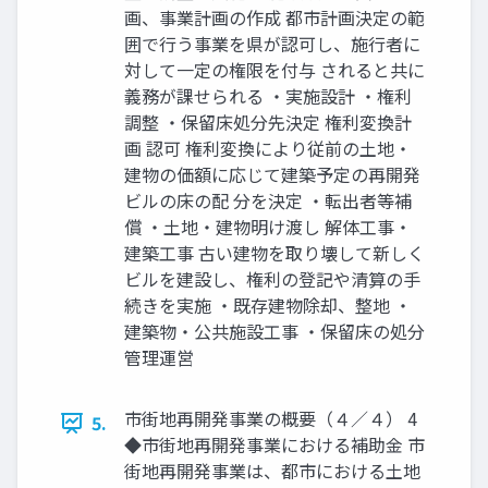
画、事業計画の作成 都市計画決定の範
囲で行う事業を県が認可し、施行者に
対して一定の権限を付与 されると共に
義務が課せられる ・実施設計 ・権利
調整 ・保留床処分先決定 権利変換計
画 認可 権利変換により従前の土地・
建物の価額に応じて建築予定の再開発
ビルの床の配 分を決定 ・転出者等補
償 ・土地・建物明け渡し 解体工事・
建築工事 古い建物を取り壊して新しく
ビルを建設し、権利の登記や清算の手
続きを実施 ・既存建物除却、整地 ・
建築物・公共施設工事 ・保留床の処分
管理運営
市街地再開発事業の概要（４／４） 4
5.
◆市街地再開発事業における補助金 市
街地再開発事業は、都市における土地