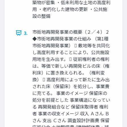
築物が密集 ・低未利用な土地の高度利
用 ・老朽化した建物の更新 ・公共施
設の整備
市街地再開発事業の概要（２／４） 2
3.
◆市街地再開発事業の仕組み （第1種
市街地再開発事業）  敷地等を共同化
し高度利用することにより、公共施設
用地を生み出す。  従前権利者の権利
は、等価で新しい再開発ビルの床（権
利床）に置き換えられる。（権利変
換）  高度利用によって新たに生み出
された床（保留床）を処分し、事業費
に充てる。 事業のイメージ 保留床の
処分を前提とした 事業構造になってい
る 再開発組合など 保留床取得者 権利
者 事業の収支イメージ 収入 Ａさん Ｂ
さん 支出 Ｃさん 調査設計計画費 保留