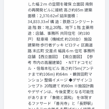
した幅２ｍ の空間を確保 立面図 南側
の再開発ビルに接続 高さ約85m 建築
面積：2,370.62㎡ 延床面積：
34,833.33㎡ 構 造：鉄筋コンクリート
造 階 数：地上20階、地下１階 主要用
途：店舗、事務所 共同住宅（約180
⼾） 駐車場（機械式 約230台） 施設
建築物 歩⾏者デッキ ピロティ 区画道
路 末広町 交差点 幅員６ｍ 住宅 事務所
店舗 【⻄立面図】 【南立面図】 【参
考 市内の高層建築】 ・NTTドコモビ
ル ・信毎本社ビル 高さ約75ｍ(アンテ
ナまで約106m) 約64m ・鶴賀田町マ
ンション 整備イメージ ◆デザインコ
ンセプト 20階建て 約60m ※施設計画
やデザインは、今後変更となる可能性
があります 「象徴と調和」 を体現す
るファサード 「善光寺」と「⻑野駅」