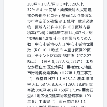
180⼾×1.8人/⼾※３=約320人 約
32％※４ → 商業・業務機能の拡充 建
物の後退やピロティ整備により快適な
歩⾏者空間を確保 ※１耐用年数超過建
物：区域内23件中18件 ※２区域内容
積率(平均)：総延床面積14 ,407㎡／総
宅地面積4,079㎡ ※３世帯当たりの人
数：中心市街地の人⼝/中心市街地世帯
数（R６.10.１時点 ※４空き区画22区
画／テナント区画数 68区画（R7.2.27
時点） 【参考 9,273人/5,231⼾） まち
なか居住の促進効果】 ■権堂B-1地区
市街地再開発事業（H27年１月工事完
了） 権堂町 H27.1.1 H28.1.1 増減 増加
率 人⼝ 687人 816人 +129人 18.8％ 世
帯数 398⼾ 467⼾ +69⼾ 17.3％ ■南石
堂A-1地区優良建築物等整備事業（R3
年６月工事完了） 南石堂町 R3.1.1