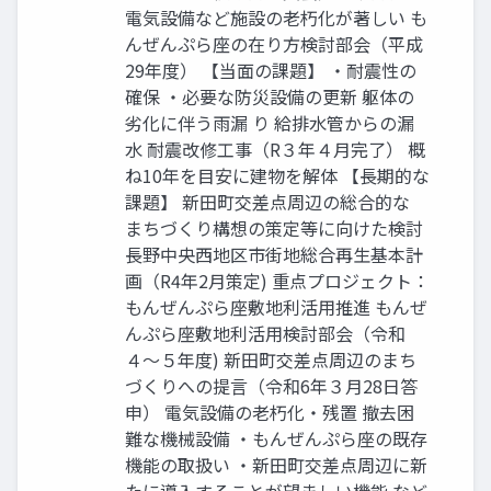
電気設備など施設の⽼朽化が著しい も
んぜんぷら座の在り方検討部会（平成
29年度） 【当面の課題】 ・耐震性の
確保 ・必要な防災設備の更新 躯体の
劣化に伴う雨漏 り 給排水管からの漏
水 耐震改修工事（R３年４月完了） 概
ね10年を⽬安に建物を解体 【⻑期的な
課題】 新田町交差点周辺の総合的な
まちづくり構想の策定等に向けた検討
⻑野中央⻄地区市街地総合再⽣基本計
画（R4年2月策定) 重点プロジェクト：
もんぜんぷら座敷地利活用推進 もんぜ
んぷら座敷地利活⽤検討部会（令和
４〜５年度) 新田町交差点周辺のまち
づくりへの提言（令和6年３月28日答
申） 電気設備の老朽化・残置 撤去困
難な機械設備 ・もんぜんぷら座の既存
機能の取扱い ・新田町交差点周辺に新