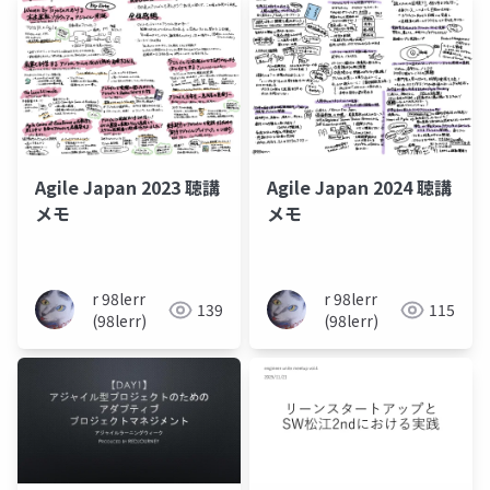
Agile Japan 2023 聴講
Agile Japan 2024 聴講
メモ
メモ
r 98lerr
r 98lerr
139
115
(98lerr)
(98lerr)