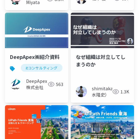
Miyata
DeepApex㈱紹介資料
なぜ組織は対立してし
まうのか
itコンサルティング
企業支援
テクノロジー
DeepApex
563
株式会社
shimitaka（清
1.3K
水隆史）