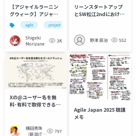
【アジャイルラーニン
リーンスタートアップ
グウィーク】アジャイ
とSW松江2ndにおける
ル型プロジェクトのた
実践_20251121
agile
project
management
めのアダプティブプロ
ジェクトマネジメント
Shigeki
野津 辰治
552
3K
Morizane
Xの@ユーザー名を無
料･有料で取得できる
Agile Japan 2025 聴講
Handle Marketplace
メモ
横田秀珠
797
（新潟ITコ