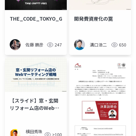
THE_CODE_TOKYO_GRAFFITI_VIBES
開発費資産化の罠
佐藤 勝彦
247
溝口浩二
650
【スライド】窓‧玄関
リフォーム店のWebマ
ーケティング戦略セミ
ナー
横田秀珠
>100