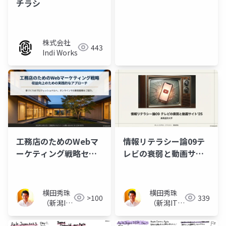
チラシ
株式会社
443
Indi Works
工務店のためのWebマ
情報リテラシー論09テ
ーケティング戦略セミ
レビの衰弱と動画サイ
ナー
ト’25長岡造形大学
横田秀珠
横田秀珠
>100
339
（新潟IT
（新潟ITコ
コンサル
ンサルタン
タント）
ト）