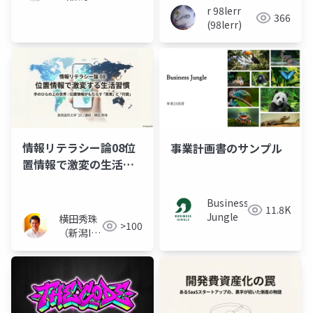
ンサルタン
r 98lerr
366
ト）
(98lerr)
情報リテラシー論08位
事業計画書のサンプル
置情報で激変の生活習
慣’25長岡造形大学
Business
11.8K
Jungle
横田秀珠
>100
（新潟IT
コンサル
タント）