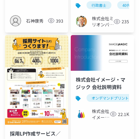
行政書士
40代から
株式会社ミ
石神康秀
393
235
リオンバリ
ュー
株式会社イメージ・マ
ジック 会社説明資料
オンデマンドプリント
株式会社
22.1K
イメー
ジ・マジ
ック
採用LP作成サービス／