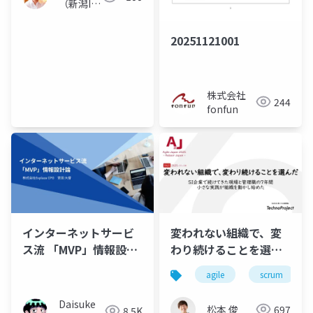
（新潟IT
コンサル
タント）
20251121001
株式会社
244
fonfun
インターネットサービ
変われない組織で、変
ス流 「MVP」情報設計
わり続けることを選ん
論
だ
agile
scrum
Daisuke
松本 俊
697
8.5K