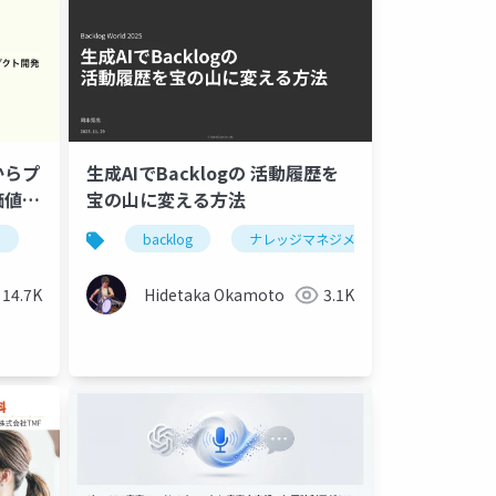
らプ
生成AIでBacklogの 活動履歴を
価値中
宝の山に変える方法
ジャ
d
backlog
ナレッジマネジメント
strコンサルティング
財務分析
14.7K
Hidetaka Okamoto
3.1K