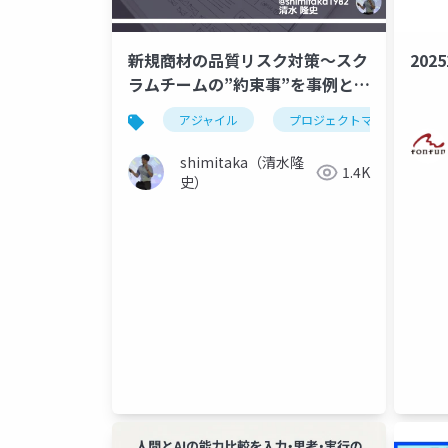
新規商材の品質リスク対策～スク
2025
ラムチームの”約束事”を事例とし
て品質について考えてみる～
アジャイル
プロジェクトマネジメント
shimitaka（清水隆
1.4K
史）