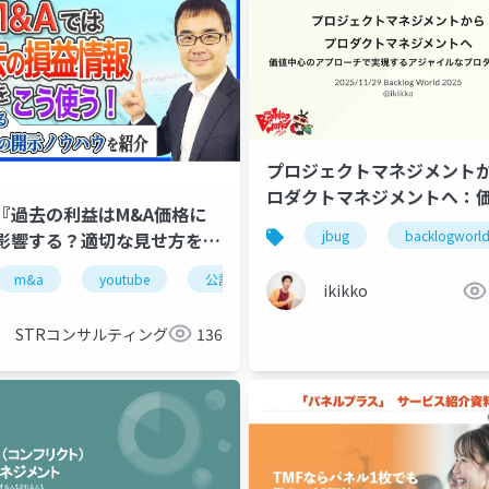
プロジェクトマネジメントか
ロダクトマネジメントへ：
『過去の利益はM&A価格に
心のアプローチで実現するア
jbug
backlogworl
影響する？適切な見せ方を公
イルなプロダクト開発
計士が解説！』で投影した資
m&a
youtube
公認会計士
税理士
古旗淳一
ikikko
STRコンサルティング
136