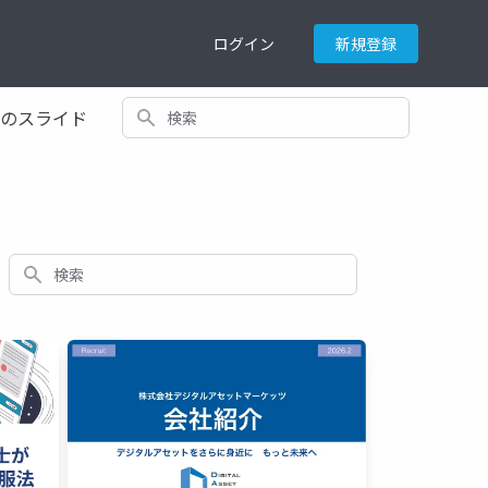
ログイン
新規登録
検索
てのスライド
検索