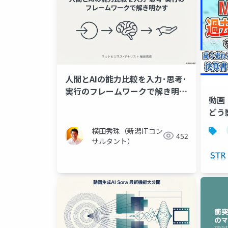
人間とAIの能力比較を入力･思考･
実行のフレームワークで解き明か
動画
す
どう
認会
横田秀珠（新潟ITコン
料
452
サルタント）