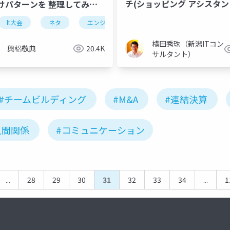
チ(ショッピング アシスタン
けパターンを 整理してみた
くなった
lt大会
ネタ
エンジニア
横田秀珠（新潟ITコン
興梠敬典
20.4K
サルタント）
#チームビルディング
#M&A
#連結決算
人間関係
#コミュニケーション
...
28
29
30
31
32
33
34
...
1