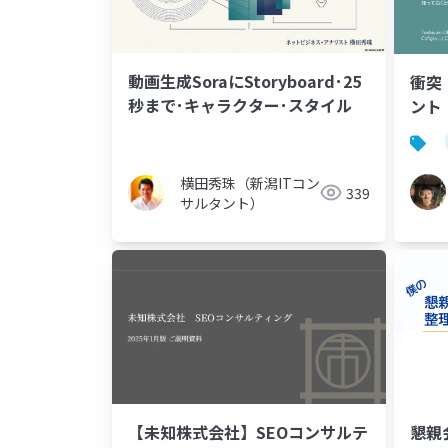
動画生成SoraにStoryboard･25
衝突
秒まで･キャラクター･スタイル
ント
横田秀珠（新潟ITコン
339
サルタント）
【未知株式会社】SEOコンサルテ
懇親