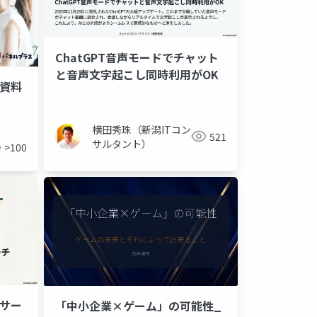
ChatGPT音声モードでチャット
と音声文字起こし同時利用がOK
資料
メント
横田秀珠（新潟ITコン
521
サルタント）
>100
リサー
「中小企業×ゲーム」の可能性_