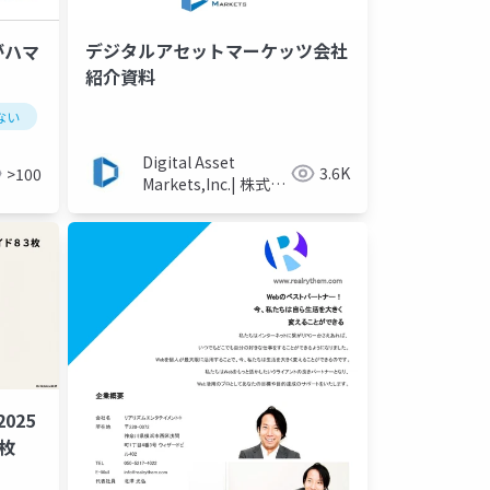
デジタルアセットマーケッツ会社
がハマ
紹介資料
組織論
再現性
管理者
ブリリアントジャーク
ない
新人
1年目
Digital Asset
3.6K
>100
Markets,Inc.| 株式会
社デジタルアセット
マーケッツ公式
025
枚