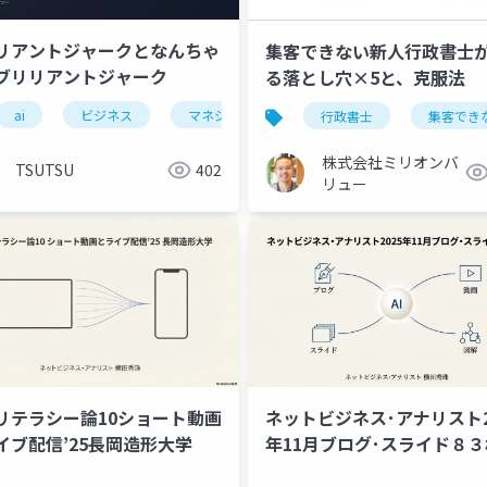
リアントジャークとなんちゃ
集客できない新人行政書士
ブリリアントジャーク
る落とし穴×5と、克服法
ai
ビジネス
マネジメント
成果
心理的安全性
行政書士
集客でき
株式会社ミリオンバ
TSUTSU
402
リュー
リテラシー論10ショート動画
ネットビジネス･アナリスト2
イブ配信’25長岡造形大学
年11月ブログ･スライド８３