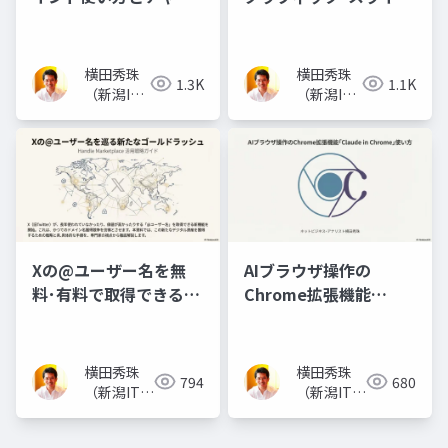
ネル登録者数の関係
資料で10コマ漫画
横田秀珠
横田秀珠
1.3K
1.1K
（新潟IT
（新潟IT
コンサル
コンサル
タント）
タント）
Xの@ユーザー名を無
AIブラウザ操作の
料･有料で取得できる
Chrome拡張機能
Handle Marketplace
｢Claude in Chrome｣
使い方
横田秀珠
横田秀珠
794
680
（新潟ITコ
（新潟ITコ
ンサルタン
ンサルタン
ト）
ト）