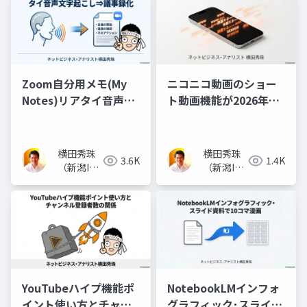
Zoom自分用メモ(My
ニコニコ動画のショー
Notes)リアタイ音声文
ト動画機能が2026年春
字起こし⇒議事録化
リリース(随時追記)
横田秀珠
横田秀珠
3.6K
1.4K
（新潟IT
（新潟IT
コンサル
コンサル
タント）
タント）
YouTubeハイプ機能ポ
NotebookLMインフォ
イント使い方とチャン
グラフィック･スライド