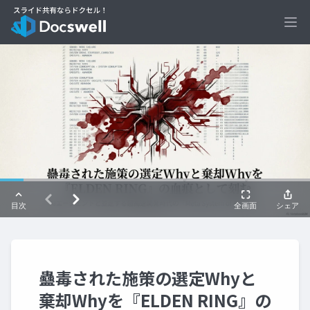
Ope
蠱毒された施策の選定Whyと
棄却Whyを『ELDEN RING』の