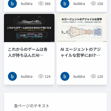
bulldra
366
bulldra
158
コンテキストンジニア
リングする
これからのゲームは各
AI エージェントのアジ
人が持ち込んだAI
ャイルな哲学における
Tuber同士のてぇてぇ
4W1H の不確実性コー
やエピソードトークの
ンの削減と Why 付きコ
切り抜き動画を生成す
マンドパターンによる
bulldra
124
bulldra
120
るためのロケ地となる
振る舞い制御の検討
各ページのテキスト