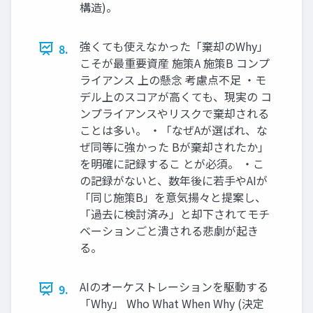
構造)。
強くても使えなかった「棄却のWhy」
8.
こそが最重要資産 施策A 施策B コンプ
ライアンス 上の懸念 考慮点不足 ・モ
デル上のスコアが高くても、現実の コ
ンプライアンスやリスクで棄却される
ことは多い。 ・「なぜAが選ばれ、な
ぜ同等に強かった Bが棄却されたか」
を明確に記録するこ とが必須。 ・こ
の記録がないと、数年後に若手やAIが
「同じ施策B」を意気揚々と提案し、
「過去に検討済み」と却下されてモチ
ベーションごと潰される悲劇が起き
る。
AIのオーケストレーションを駆動する
9.
「Why」 Who What When Why (決定