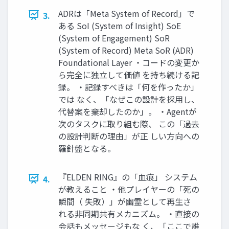
ADRは「Meta System of Record」で
3.
ある SoI (System of Insight) SoE
(System of Engagement) SoR
(System of Record) Meta SoR (ADR)
Foundational Layer ・コードの変更か
ら完全に独立して価値 を持ち続ける記
録。 ・記録すべきは「何を作ったか」
では なく、「なぜこの設計を採用し、
代替案を棄却したのか」。 ・Agentが
次のタスクに取り組む際、 この「過去
の設計判断の理由」が正 しい方向への
羅針盤となる。
『ELDEN RING』の「血痕」 システム
4.
が教えること ・他プレイヤーの「死の
瞬間（ 失敗）」が幽霊として再生さ
れる非同期共有メカニズム。 ・直接の
会話もメッセージもな く、「ここで誰