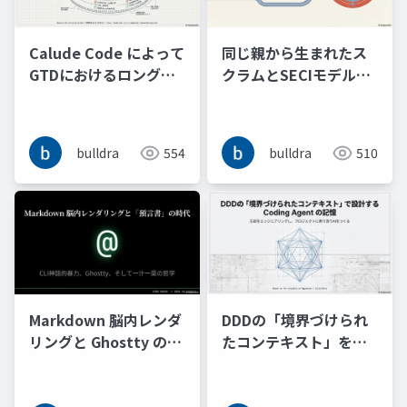
Calude Code によって
同じ親から生まれたス
GTDにおけるロング
クラムとSECIモデルは
TODOリストはストレ
AIエージェントによる
スフリーなチューリン
暗黙知のリバースドキ
グマシンの意味的再現
ュメンテーションで再
bulldra
554
bulldra
510
となった
合流する
Markdown 脳内レンダ
DDDの「境界づけられ
リングと Ghostty の一
たコンテキスト」をヒ
汁一菜またはCLI神話的
ントにプロジェクトに
暴力と抽象性を許容す
寄り添う Coding
る預言書の時代
Agent の記憶と忘却を