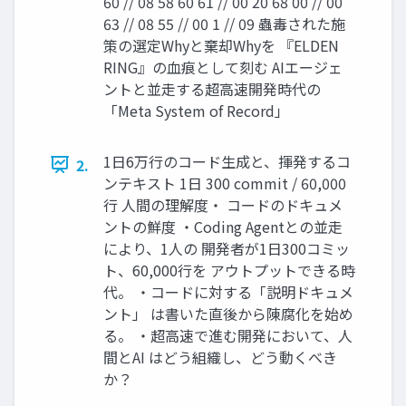
60 // 08 58 60 61 // 00 20 68 00 // 00
63 // 08 55 // 00 1 // 09 蟲毒された施
策の選定Whyと棄却Whyを 『ELDEN
RING』の血痕として刻む AIエージェ
ントと並走する超高速開発時代の
「Meta System of Record」
1日6万行のコード生成と、揮発するコ
2.
ンテキスト 1日 300 commit / 60,000
行 人間の理解度・ コードのドキュメ
ントの鮮度 ・Coding Agentとの並走
により、1人の 開発者が1日300コミッ
ト、60,000行を アウトプットできる時
代。 ・コードに対する「説明ドキュメ
ント」 は書いた直後から陳腐化を始め
る。 ・超高速で進む開発において、人
間とAI はどう組織し、どう動くべき
か？