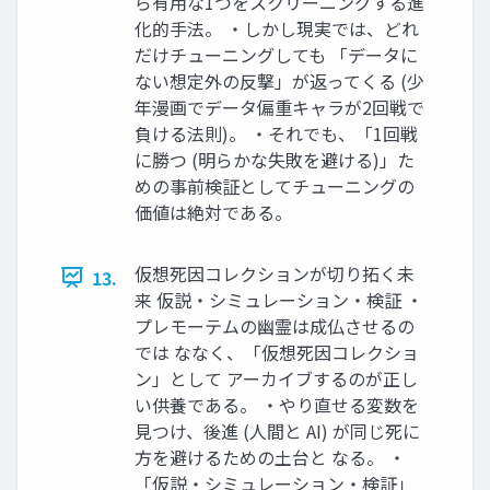
ら有用な1つをスクリーニングする進
化的手法。 ・しかし現実では、どれ
だけチューニングしても 「データに
ない想定外の反撃」が返ってくる (少
年漫画でデータ偏重キャラが2回戦で
負ける法則)。 ・それでも、「1回戦
に勝つ (明らかな失敗を避ける)」た
めの事前検証としてチューニングの
価値は絶対である。
仮想死因コレクションが切り拓く未
13.
来 仮説・シミュレーション・検証 ・
プレモーテムの幽霊は成仏させるの
では ななく、「仮想死因コレクショ
ン」として アーカイブするのが正し
い供養である。 ・やり直せる変数を
見つけ、後進 (人間と AI) が同じ死に
方を避けるための土台と なる。 ・
「仮説・シミュレーション・検証」