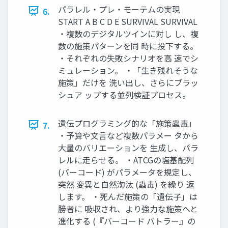
パラレル・プレ・モーテムの実現
6.
START A B C D E SURVIVAL SURVIVAL
・複数のデジタルツインに対し し、複
数の施策パターンを同 時に投下する。
・それぞれの失敗シナリオを高 速でシ
ミュレーション。 ・「生き残れそうな
施策」だけを 洗い出し、さらにブラッ
シュア ップする並列検証プロセス。
遺伝プログラミング的な「施策蟲毒」
7.
・予算や文言など複数パラメー タから
大量のバリエーションを 生成し、パラ
レルに走らせる。 ・ATCGの塩基配列
(バーコード) がパラメータを規定し、
突然 変異と自然淘汰 (蟲毒) を繰り 返
します。 ・死んだ施策の「遺伝子」は
勝者に 吸収され、より強力な施策へと
進化する (『バーコード バトラー』の