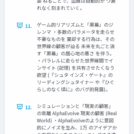
委 ねることで、血痕は自動的か つ漏
れなく刻まれていく。
ゲーム的リアリズムと「黒幕」のジ
11.
レンマ ・多数のパラメータを走らせ
不要なものを 棄却する行為は、その
世界線の顧客が辿る 未来を丸ごと消
す「黒幕」の居心地の悪さ を伴う。
・パラレルに走らせた世界線間でイ
ンサイト (記憶) を共有させたくなう
欲望 (『シュタ インズ・ゲート』の
リーディングシュタイナー や『ひぐ
らしのなく頃に』のバグ的発露)。
シミュレーションと「現実の顧客」
12.
の乖離 AlphaEvolve 現実の顧客 (Real
World) ・AlphaEvolveのように意図
的にノイズを生み、1万 のアイデアか