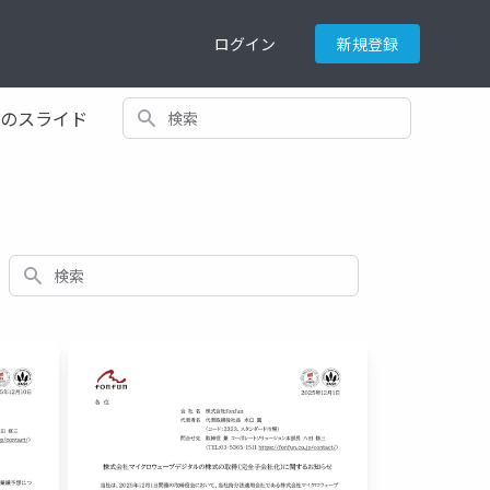
ログイン
新規登録
検索
てのスライド
検索