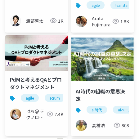
テーションと心理的安
立ち上げ支援の取り組
agile
leanstartup
全性
み
Arata
渡部啓太
1K
1.8K
Fujimura
PdMと考えるQAとプロ
ダクトマネジメント
AI時代の組織の意思決
定
agile
scrum
qa
jasst tokyo
prod
ai時代
aiベースの
はち@ テ
7.4K
クノロジ
ーメディ
高橋浩
808
ア
「Newbee」