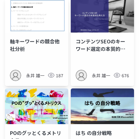
軸キーワードの競合他
コンテンツSEOのキー
社分析
ワード選定の本質的な
考え方
永井 雄一
187
永井 雄一
676
POのグッとくるメトリ
はち の自分戦略