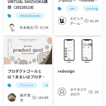
VIRTUAL SHIZUOKA構
Engineがもたらすビジ
想（20220118）
ue4
ue-nongame
ネスバリュー～
virtual shizuoka
pointcloud
【CGWORLD デザイン
エピック
45.1K
ビズカンファレンス
ゲームズ
杉本直也
37.5K
2021秋】
ジャパン
プロダクトゴールと
redesign
は？あるいはプロダク
トのゴールを設定する
アジャイル
ebm
スクラム
rsgt
r
には何が必要か？
タケダコウ
1K
#RSGT2022
タロウ
長沢 智
184.8K
治