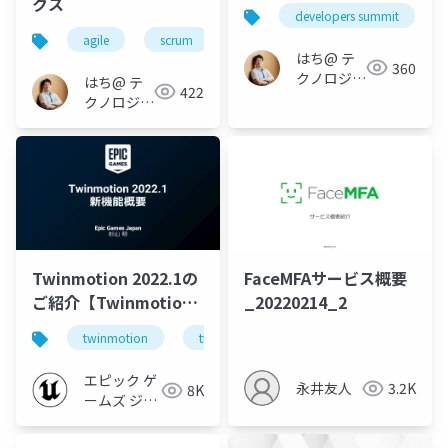
クス
developers summit
agile
scrum
kpi
metrics
product
はち@ テ
360
クノロジー
はち@ テ
422
メディア
クノロジー
「Newbee」
メディア
「Newbee」
Twinmotion 2022.1の
FaceMFAサービス概要
ご紹介【Twinmotion
_20220214_2
2022.1のご紹介】
twinmotion
twinmotion2022
エピック ゲ
永井友人
3.2K
8K
ームズ ジャ
パン