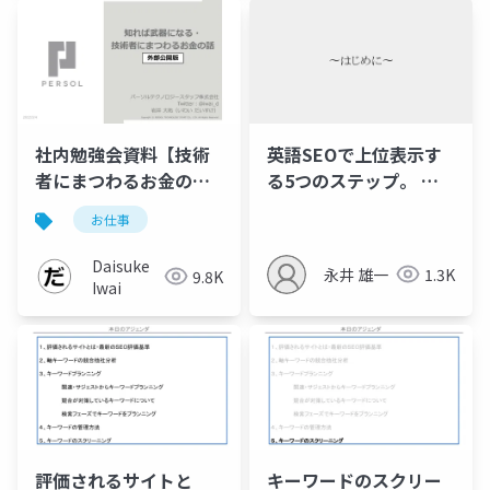
社内勉強会資料【技術
英語SEOで上位表示す
者にまつわるお金の
る5つのステップ。 英
話】
語SEOで結果がでない
お仕事
間違いを徹底解説
Daisuke
永井 雄一
1.3K
9.8K
Iwai
評価されるサイトと
キーワードのスクリー