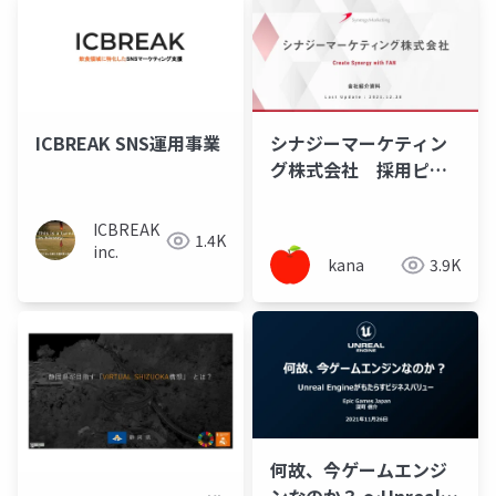
ICBREAK SNS運用事業
シナジーマーケティン
グ株式会社 採用ピッ
チ資料
ICBREAK
1.4K
inc.
kana
3.9K
何故、今ゲームエンジ
ンなのか？ ～Unreal