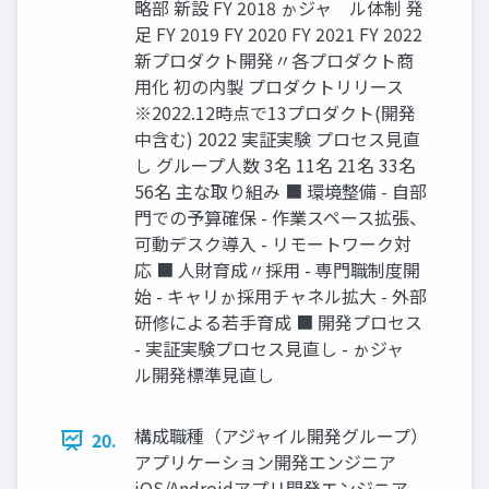
略部 新設 FY 2018 ゕジャ゗ル体制 発
足 FY 2019 FY 2020 FY 2021 FY 2022
新プロダクト開発〃各プロダクト商
用化 初の内製 プロダクトリリース
※2022.12時点で13プロダクト(開発
中含む) 2022 実証実験 プロセス見直
し グループ人数 3名 11名 21名 33名
56名 主な取り組み ■ 環境整備 - 自部
門での予算確保 - 作業スペース拡張、
可動デスク導入 - リモートワーク対
応 ■ 人財育成〃採用 - 専門職制度開
始 - キャリゕ採用チャネル拡大 - 外部
研修による若手育成 ■ 開発プロセス
- 実証実験プロセス見直し - ゕジャ゗
ル開発標準見直し
構成職種（アジャイル開発グループ）
20.
アプリケーション開発エンジニア
iOS/Androidアプリ開発エンジニア