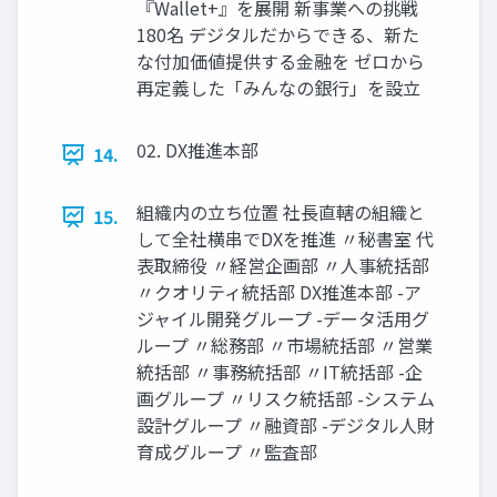
『Wallet+』を展開 新事業への挑戦
180名 デジタルだからできる、新た
な付加価値提供する金融を ゼロから
再定義した「みんなの銀行」を設立
02. DX推進本部
14.
組織内の立ち位置 社長直轄の組織と
15.
して全社横串でDXを推進 〃秘書室 代
表取締役 〃経営企画部 〃人事統括部
〃クオリティ統括部 DX推進本部 -ア
ジャイル開発グループ -データ活用グ
ループ 〃総務部 〃市場統括部 〃営業
統括部 〃事務統括部 〃IT統括部 -企
画グループ 〃リスク統括部 -システム
設計グループ 〃融資部 -デジタル人財
育成グループ 〃監査部