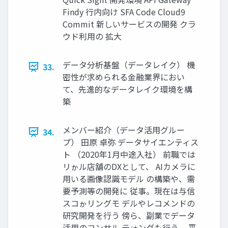
Findy 行内向け SFA Code Cloud9
Commit 新しいサービスの開発 クラ
ウド利用の 拡大
データ分析基盤（データレイク） 機
33.
密性が求められる金融業界におい
て、先進的なデータレイク環境を構
築
メンバー紹介（データ活用グルー
34.
プ） 田原 卓弥 データサイエンティス
ト （2020年1月中途入社） 前職では
リゕル店舗のDXとして、 AIカメラに
用いる画像認識モデル の構築や、需
要予測等の開発に 従事。現在は与信
スコゕリングモ デルやレコメンドの
研究開発を行う 傍ら、副業でデータ
活用のコンサル テゖングも行う。 平