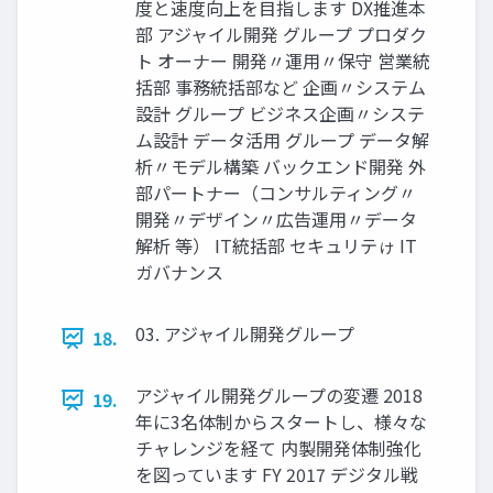
度と速度向上を目指します DX推進本
部 アジャイル開発 グループ プロダク
ト オーナー 開発〃運用〃保守 営業統
括部 事務統括部など 企画〃システム
設計 グループ ビジネス企画〃システ
ム設計 データ活用 グループ データ解
析〃モデル構築 バックエンド開発 外
部パートナー（コンサルティング〃
開発〃デザイン〃広告運用〃データ
解析 等） IT統括部 セキュリテゖ IT
ガバナンス
03. アジャイル開発グループ
18.
アジャイル開発グループの変遷 2018
19.
年に3名体制からスタートし、様々な
チャレンジを経て 内製開発体制強化
を図っています FY 2017 デジタル戦