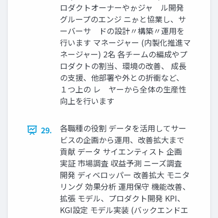
ロダクトオーナーやゕジャ゗ル開発
グループのエンジ ニゕと協業し、サ
ーバーサ゗ドの設計〃構築〃運用を
行います マネージャー (内製化推進マ
ネージャー) 2名 各チームの編成やプ
ロダクトの割当、環境の改善、 成長
の支援、他部署や外との折衝など、
１つ上の レ゗ヤーから全体の生産性
向上を行います
各職種の役割 データを活用してサー
29.
ビスの企画から運用、改善拡大まで
貢献 データ サイエンティスト 企画
実証 市場調査 収益予測 ニーズ調査
開発 ディベロッパー 改善拡大 モニタ
リング 効果分析 運用保守 機能改善、
拡張 モデル、プロダクト開発 KPI、
KGI設定 モデル実装 (バックエンドエ