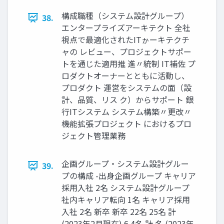
構成職種（システム設計グループ）
38.
エンタープライズアーキテクト 全社
視点で最適化されたITゕーキテクチ
ャの レビュー、プロジェクトサポー
トを通じた適用推 進〃統制 IT補佐 プ
ロダクトオーナーとともに活動し、
プロダクト 運営をシステムの面（設
計、品質、リス ク）からサポート 銀
行ITシステム システム構築〃更改〃
機能拡張プロジェクト におけるプロ
ジェクト管理業務
企画グループ・システム設計グルー
39.
プの構成 -出身企画グループ キャリア
採用入社 2名 システム設計グループ
社内キャリア転向 1名 キャリア採用
入社 2名 新卒 新卒 22名 25名 計
(2023年2月現在) 6 4名 計 名 (2023年