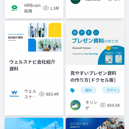
HRBrain
1.3M
採用
ウェルスナビ会社紹介
資料
見やすいプレゼン資料
の作り方[ドクセル版]
資料
デザイン
ウェル
883.4K
スナビ
モリシ
株式会
859.5K
ゲ
社