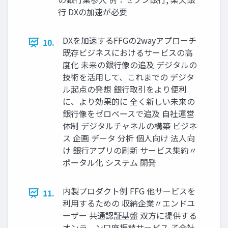
行 DXの加速が必要
DXを加速するFFGの2wayアプローチ
10.
既存ビジネスにおけるサービスの高
度化 未来の銀行像の追及 デジタルの
技術を活用して、これまでの デジタ
ル起点の発想 銀行取引をより便利
に、より効果的に 全く新しい未来の
銀行像をゼロベースで追及 自社運営
体制 デジタルチャネルの構築 ビジネ
ス 企画 データ 分析 個人向け 法人向
け 銀行アプリの刷新 サービス集約〃
ポータル化 システム 開発
内製プロダクト例 FFG 他サービスを
11.
利用するための 収納企業〃エンドユ
ーザー 共通認証基盤 双方に提供する
オンラ゗ン口座振替サービス 子会社