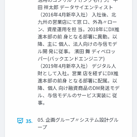
田 祥太郎 データサイエンティスト
（2016年4月新卒入社） 入社後、北
九州の営業店にて窓 口、外為〃ロー
ン、資産運用を担 当。2018年にDX推
進本部の前 身となる部署に異動。以
降、主に 個人、法人向けの与信モデ
ル開 発に従事。 濱田 舞 ディベロッ
パー(バックエンドエンジニア)
（2019年4月新卒入社） デジタル人
財として入社。営業 店を経ずにDX推
進本部の前身 となる部署に配属。以
降、個人 向け融資商品のDM発送モデ
ル、与信モデルのサービス実装に 従
事。
05. 企画グループ〃システム設計グル
35.
ープ