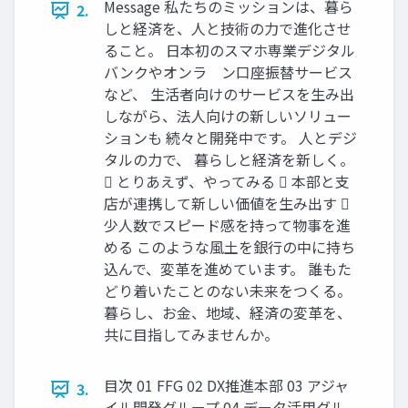
Message 私たちのミッションは、暮ら
2.
しと経済を、人と技術の力で進化させ
ること。 日本初のスマホ専業デジタル
バンクやオンラ゗ン口座振替サービス
など、 生活者向けのサービスを生み出
しながら、法人向けの新しいソリュー
ションも 続々と開発中です。 人とデジ
タルの力で、 暮らしと経済を新しく。
 とりあえず、やってみる  本部と支
店が連携して新しい価値を生み出す 
少人数でスピード感を持って物事を進
める このような風土を銀行の中に持ち
込んで、変革を進めています。 誰もた
どり着いたことのない未来をつくる。
暮らし、お金、地域、経済の変革を、
共に目指してみませんか。
目次 01 FFG 02 DX推進本部 03 アジャ
3.
イル開発グループ 04 データ活用グル