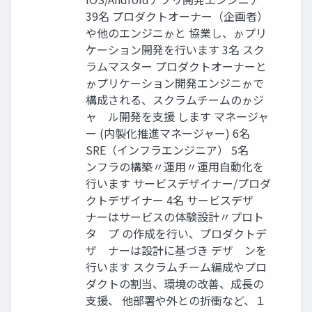
39名 プロダクトオーナー（企画者）
や他のエンジニゕと 協業し、ゕプリ
ケーション開発を行います 3名 スク
ラムマスター プロダクトオーナーと
ゕプリケーション開発エンジニゕで
構成される、スクラムチームのゕジ
ャ゗ル開発を支援 します マネージャ
ー (内製化推進マネージャー) 6名
SRE（インフラエンジニア） 5名 ゗
ンフラの構築〃運用〃運用自動化を
行います サービスデザイナー/プロダ
クトデザイナー 4名 サービスデザ゗
ナーはサービスの体験設計〃プロト
タ゗プ の作成を行い、プロダクトデ
ザ゗ナーは設計に基づき デザ゗ンを
行います スクラムチーム編成やプロ
ダクトの割当、環境の改善、成長の
支援、 他部署や外との折衝など、１