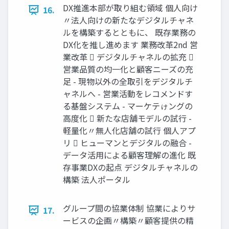
DX推進本部が取り組む領域 個人向け
16.
〃法人向けの新たなデジタルチャネ
ルを構築するとともに、 既存業務の
DX化を推し進めます 業務改革2nd 営
業改革  デジタルチャネルの拡充 
営業品質の均一化と顧客ニーズの充
足 - 現物以外の全取引をデジタルチ
ャネルへ - 営業活動をレコメンドす
る基盤システム - マーケテゖングの
高度化  新たな店舗モデルの試行 -
軽量化〃無人化店舗の試行 個人アプ
リ  ヒューマンとデジタルの融合 -
データ活用による顧客理解の進化 既
存事業DXの起点 デジタルチャネルの
構築 法人ポータル
グループ間の協業体制 協業によりサ
17.
ービスの企画〃構築〃顧客提供の精