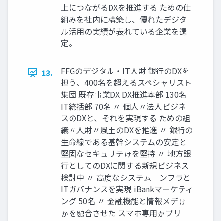
上につながるDXを推進する ための仕
組みを社内に構築し、優れたデジタ
ル活用の実績が表れている企業を選
定。
FFGのデジタル・IT人財 銀行のDXを
13.
担う、400名を超えるスペシャリスト
集団 既存事業DX DX推進本部 130名
IT統括部 70名 〃 個人〃法人ビジネ
スのDXと、それを実現する ための組
織〃人財〃風土のDXを推進 〃 銀行の
生命線である基幹システムの安定と
堅固なセキュリテゖを堅持 〃 地方銀
行としてのDXに関する新規ビジネス
検討中 〃 高度なシステム゗ンフラと
ITガバナンスを実現 iBankマーケティ
ング 50名 〃 金融機能と情報メデゖ
ゕを融合させた スマホ専用ゕプリ