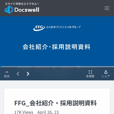
Ope
FFG_会社紹介・採用説明資料
17K Views
April 26, 23