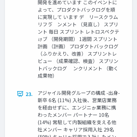
開発を進めています このイベントに
よって、プロダクトバックログを順
に実現して います デ゗リースクラム
リフゔ゗ンメント （見直し） スプリ
ント 毎日 スプリント レトロスペクテ
ゖブ （開発期間） 1週間 スプリント
計画 （計画） プロダクトバックログ
（ふりかえり、改善） スプリントレ
ビュー （成果確認、検査） スプリン
トバックログ ゗ンクリメント （動く
成果物）
アジャイル開発グループの構成 -出身-
23.
新卒 6名 (11%) 入社後、営業店業務
を経由せずに、エンジニゕ業務に携
わったメンバー パートナー 10名
(14%) 常駐して内製組織を支える他
社メンバー キャリア採用入社 29名
(50%) キャリゕ採用で入社したメン