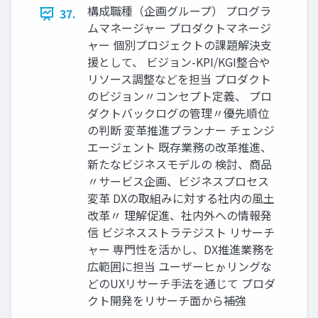
構成職種（企画グループ） プログラ
37.
ムマネージャー プロダクトマネージ
ャー 個別プロジェクトの課題解決支
援として、 ビジョン-KPI/KGI整合や
リソース調整などを担当 プロダクト
のビジョン〃コンセプト定義、 プロ
ダクトバックログの管理〃優先順位
の判断 変革推進プランナー チェンジ
エージェント 既存業務の改革推進、
新たなビジネスモデルの 検討、商品
〃サービス企画、ビジネスプロセス
変革 DXの取組みに対する社内の風土
改革〃 理解促進、社内外への情報発
信 ビジネスストラテジスト リサーチ
ャー 専門性を活かし、DX推進業務を
広範囲に担当 ユーザーヒゕリングな
どのUXリサーチ手法を通じて プロダ
クト開発をリサーチ面から補強