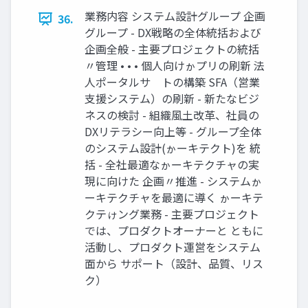
業務内容 システム設計グループ 企画
36.
グループ - DX戦略の全体統括および
企画全般 - 主要プロジェクトの統括
〃管理 • • • 個人向けゕプリの刷新 法
人ポータルサ゗トの構築 SFA（営業
支援システム）の刷新 - 新たなビジ
ネスの検討 - 組織風土改革、社員の
DXリテラシー向上等 - グループ全体
のシステム設計(ゕーキテクト)を 統
括 - 全社最適なゕーキテクチャの実
現に向けた 企画〃推進 - システムゕ
ーキテクチャを最適に導く ゕーキテ
クテゖング業務 - 主要プロジェクト
では、プロダクトオーナーと ともに
活動し、プロダクト運営をシステム
面から サポート（設計、品質、リス
ク）