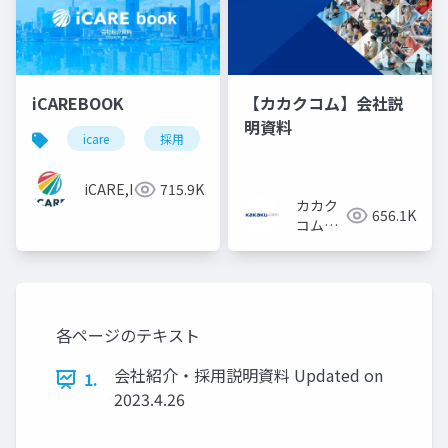
iCAREBOOK
【カカクコム】会社説
明資料
icare
採用
カルチャーデック
採用資料
iCARE,Inc
715.9K
カカク
656.1K
コム採
用担当
各ページのテキスト
会社紹介・採用説明資料 Updated on
1.
2023.4.26