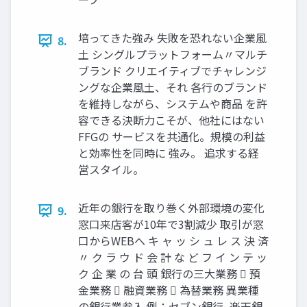
培ってきた強み 失敗を恐れない企業風
8.
土 シングルプラットフォーム〃マルチ
ブランド クリエイティブでチャレンジ
ングな企業風土、それ 各行のブランド
を維持しながら、システムや商品 を許
容できる決断力こそが、他社にはない
FFGの サービスを共通化。規模の利益
と効率性を同時に 強み。 追求する経
営スタイル。
近年の銀行を取り巻く外部環境の変化
9.
窓口来店客が10年で3割減少 取引が窓
口からWEBへ キ ャ ッ シ ュ レ ス 決 済
〃 ク ラ ウ ド 会 計 な ど フ イ ン テ ッ
ク 企 業 の 台 頭 銀行の三大業務  預
金業務  融資業務  為替業務 異業種
の銀行業参入 例：セブン銀行, 楽天銀