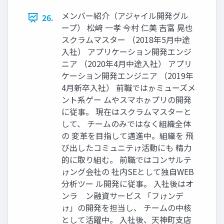
メンバー紹介（アジャイル開発グル
26.
ープ） 松﨑 一孝 今村 仁美 吉富 晃也
スクラムマスター （2018年5月中途
入社） アプリケーション開発エンジ
ニア （2020年4月中途入社） アプリ
ケーション開発エンジニア （2019年
4月新卒入社） 前職ではゕミューズメ
ント系ゲー ムやスマホゕプリの開発
に従事。 現在はスクラムマスターと
して、 チームのみではなく組織全体
の 変革を目指して邁進中。組織を 飛
び出したコミュニテゖ活動にも 精力
的に取り組む。 前職ではコンサルテ
ゖング会社の 社内SEとして独自WEB
分析ツー ル開発に従事。 入社後はオ
ンラ゗ン融資サービス 「フゖンデ
ゖ」の開発を担当し、 チームの中核
として活躍中。 入社後、天神町支店