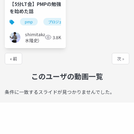
【5分LT会】PMPの勉強
を始めた話
pmp
プロジェクトマネジメント
勉強
ア
shimitaka（清
3.8K
水隆史）
« 前
次 »
このユーザの動画一覧
条件に一致するスライドが見つかりませんでした。