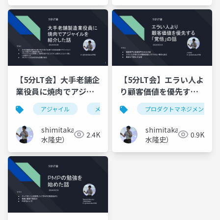
【5分LT会】大手老舗企
【5分LT会】エラい人よ
業役員に焼肉でアジャ
り顧客価値を優先する
イルを紹介した話
「覚悟」の話
アジャイル
メタファー
プロダクトマネジメント
shimitaka（清
shimitaka（清
2.4K
0.9K
水隆史）
水隆史）