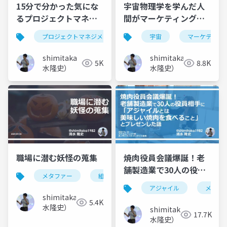
15分で分かった気にな
宇宙物理学を学んだ人
るプロジェクトマネジ
間がマーケティングサ
メント
イエンスのビジネスを
プロジェクトマネジメント
pmp
宇宙
アジャイル
マーケティン
始めた話
shimitaka（清
shimitaka（清
5K
8.8K
水隆史）
水隆史）
職場に潜む妖怪の蒐集
焼肉役員会議爆誕！老
舗製造業で30人の役員
メタファー
組織課題
組織変革
対話
相手に「アジャイルと
アジャイル
メタフ
は美味しい焼肉を食べ
shimitaka（清
5.4K
ること」とプレゼンし
水隆史）
shimitaka（清
17.7K
た話
水隆史）