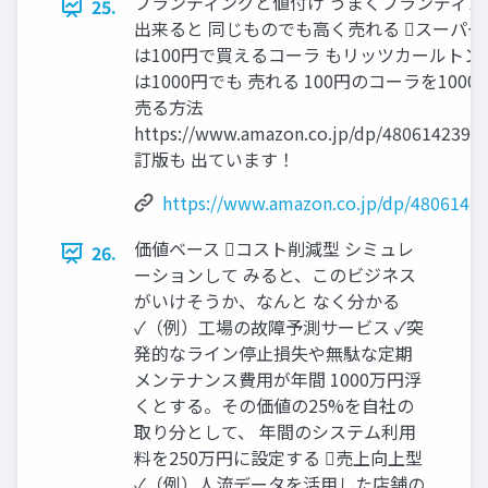
ブランディングと値付け うまくブランディン
25.
出来ると 同じものでも高く売れる スーパー
は100円で買えるコーラ もリッツカールトン
は1000円でも 売れる 100円のコーラを1000
売る方法
https://www.amazon.co.jp/dp/4806142395
訂版も 出ています！
https://www.amazon.co.jp/dp/4806142
価値ベース コスト削減型 シミュレ
26.
ーションして みると、このビジネス
がいけそうか、なんと なく分かる
✓（例）工場の故障予測サービス ✓突
発的なライン停止損失や無駄な定期
メンテナンス費用が年間 1000万円浮
くとする。その価値の25%を自社の
取り分として、 年間のシステム利用
料を250万円に設定する 売上向上型
✓（例）人流データを活用した店舗の