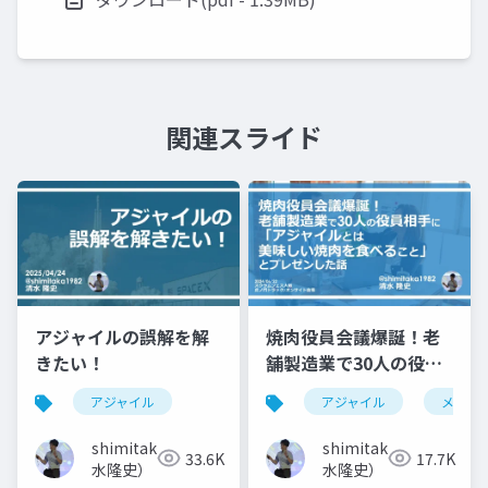
関連スライド
アジャイルの誤解を解
焼肉役員会議爆誕！老
きたい！
舗製造業で30人の役員
相手に「アジャイルと
アジャイル
アジャイル
メタフ
は美味しい焼肉を食べ
ること」とプレゼンし
shimitaka（清
shimitaka（清
33.6K
17.7K
た話
水隆史）
水隆史）