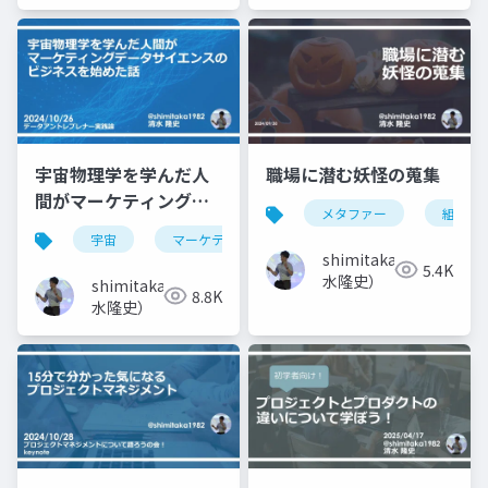
宇宙物理学を学んだ人
職場に潜む妖怪の蒐集
間がマーケティングサ
メタファー
組織課
イエンスのビジネスを
宇宙
マーケティング
データサイエンス
始めた話
shimitaka（清
5.4K
水隆史）
shimitaka（清
8.8K
水隆史）