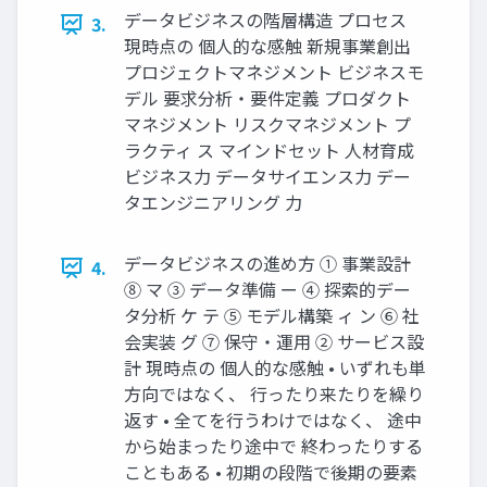
データビジネスの階層構造 プロセス
3.
現時点の 個人的な感触 新規事業創出
プロジェクトマネジメント ビジネスモ
デル 要求分析・要件定義 プロダクト
マネジメント リスクマネジメント プ
ラクティ ス マインドセット 人材育成
ビジネス力 データサイエンス力 デー
タエンジニアリング 力
データビジネスの進め方 ① 事業設計
4.
⑧ マ ③ データ準備 ー ④ 探索的デー
タ分析 ケ テ ⑤ モデル構築 ィ ン ⑥ 社
会実装 グ ⑦ 保守・運用 ② サービス設
計 現時点の 個人的な感触 • いずれも単
方向ではなく、 行ったり来たりを繰り
返す • 全てを行うわけではなく、 途中
から始まったり途中で 終わったりする
こともある • 初期の段階で後期の要素