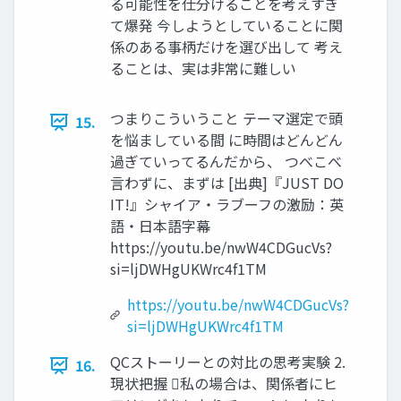
る可能性を仕分けることを考えすぎ
て爆発 今しようとしていることに関
係のある事柄だけを選び出して 考え
ることは、実は非常に難しい
つまりこういうこと テーマ選定で頭
15.
を悩ましている間 に時間はどんどん
過ぎていってるんだから、 つべこべ
言わずに、まずは [出典]『JUST DO
IT!』シャイア・ラブーフの激励：英
語・日本語字幕
https://youtu.be/nwW4CDGucVs?
si=ljDWHgUKWrc4f1TM
https://youtu.be/nwW4CDGucVs?
si=ljDWHgUKWrc4f1TM
QCストーリーとの対比の思考実験 2.
16.
現状把握 私の場合は、関係者にヒ