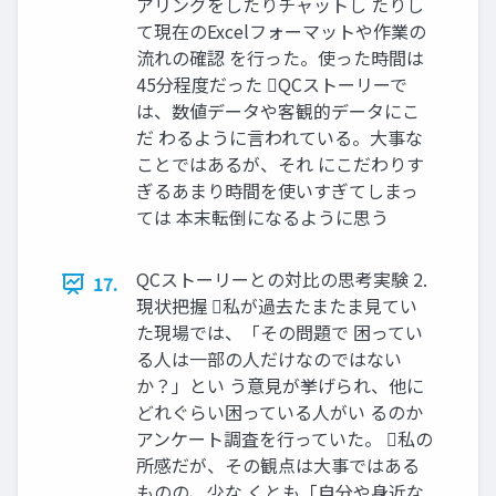
アリングをしたりチャットし たりし
て現在のExcelフォーマットや作業の
流れの確認 を行った。使った時間は
45分程度だった QCストーリーで
は、数値データや客観的データにこ
だ わるように言われている。大事な
ことではあるが、それ にこだわりす
ぎるあまり時間を使いすぎてしまっ
ては 本末転倒になるように思う
QCストーリーとの対比の思考実験 2.
17.
現状把握 私が過去たまたま見てい
た現場では、「その問題で 困ってい
る人は一部の人だけなのではない
か？」とい う意見が挙げられ、他に
どれぐらい困っている人がい るのか
アンケート調査を行っていた。 私の
所感だが、その観点は大事ではある
ものの、少な くとも「自分や身近な