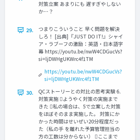
対策立案 あまりにも 遅すぎやしない
か…？
つまりこういうこと 早く問題を解決
29.
しろ！ [出典]『JUST DO IT!』シャイ
ア・ラブーフの激励：英語・日本語字
幕 https://youtu.be/nwW4CDGucVs?
si=ljDWHgUKWrc4f1TM
https://youtu.be/nwW4CDGucVs?
si=ljDWHgUKWrc4f1TM
QCストーリーとの対比の思考実験 6.
30.
対策実施 ようやく対策の実施まで
きた 私の場合は、5で立案した対策
をほぼそのまま実施した。 対策にか
かった時間はせいぜい20分程度だっ
た（私の手 を離れた予算管理担当の
方の工数は分からない） ここまで