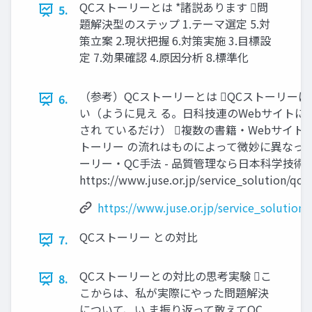
QCストーリーとは *諸説あります 問
5.
題解決型のステップ 1.テーマ選定 5.対
策立案 2.現状把握 6.対策実施 3.目標設
定 7.効果確認 4.原因分析 8.標準化
（参考）QCストーリーとは QCストーリー
6.
い（ように見え る。日科技連のWebサイトに
され ているだけ） 複数の書籍・Webサイト
トーリー の流れはものによって微妙に異なってい
ーリー・QC手法 - 品質管理なら日本科学技術
https://www.juse.or.jp/service_solution/qc_
https://www.juse.or.jp/service_solution/
QCストーリー との対比
7.
QCストーリーとの対比の思考実験 こ
8.
こからは、私が実際にやった問題解決
について、い ま振り返って敢えてQC