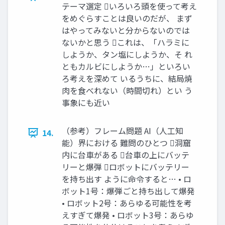
テーマ選定 いろいろ頭を使って考え
をめぐらすことは良いのだが、 まず
はやってみないと分からないのでは
ないかと思う これは、「ハラミに
しようか、タン塩にしようか、そ れ
ともカルビにしようか…」といろい
ろ考えを深めて いるうちに、結局焼
肉を食べれない（時間切れ）とい う
事象にも近い
（参考）フレーム問題 AI（人工知
14.
能）界における 難問のひとつ 洞窟
内に台車がある 台車の上にバッテ
リーと爆弾 ロボットにバッテリー
を持ち出す ように命令すると… • ロ
ボット1号：爆弾ごと持ち出して爆発
• ロボット2号：あらゆる可能性を考
えすぎて爆発 • ロボット3号：あらゆ