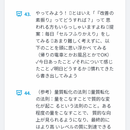
やってみよう！ とはいえ「『改善の
43.
素振り』ってどうすれば？」って 思
われる方もいらっしゃいますよね 提
案：毎日「セルフふりかえり」をし
てみる あまり難しく考えずに、以
下のことを頭に思い浮かべ てみる
（帰りの電車とかお風呂とかでOK）
✓今日あったこと ✓それについて感じ
たこと ✓明日どうするか 慣れてきた
ら書き出してみよう
（参考）量質転化の法則 量質転化
44.
の法則：量をこなすことで質的な変
化が起こ るという法則のこと。ある
程度の量をこなすことで、 質的な向
上が見られるようになり、最終的に
はより高 いレベルの質に到達できる