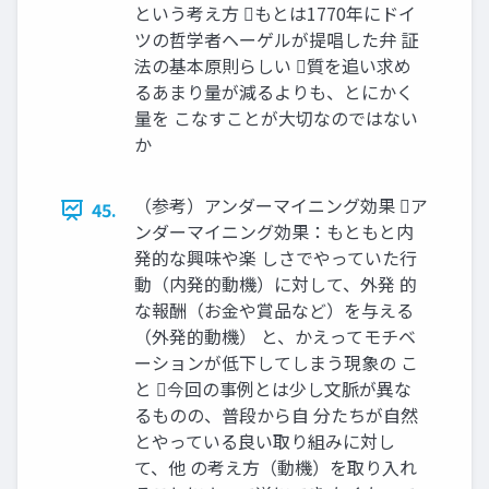
という考え方 もとは1770年にドイ
ツの哲学者ヘーゲルが提唱した弁 証
法の基本原則らしい 質を追い求め
るあまり量が減るよりも、とにかく
量を こなすことが大切なのではない
か
（参考）アンダーマイニング効果 ア
45.
ンダーマイニング効果：もともと内
発的な興味や楽 しさでやっていた行
動（内発的動機）に対して、外発 的
な報酬（お金や賞品など）を与える
（外発的動機） と、かえってモチベ
ーションが低下してしまう現象の こ
と 今回の事例とは少し文脈が異な
るものの、普段から自 分たちが自然
とやっている良い取り組みに対し
て、他 の考え方（動機）を取り入れ