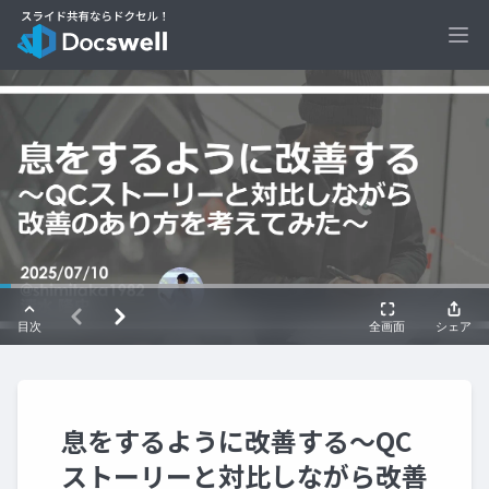
Ope
息をするように改善する～QC
ストーリーと対比しながら改善