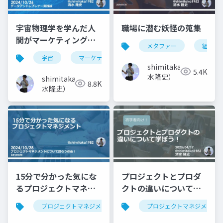
宇宙物理学を学んだ人
職場に潜む妖怪の蒐集
間がマーケティングサ
メタファー
組織課
イエンスのビジネスを
宇宙
マーケティング
データサイエンス
始めた話
shimitaka（清
5.4K
水隆史）
shimitaka（清
8.8K
水隆史）
15分で分かった気にな
プロジェクトとプロダ
るプロジェクトマネジ
クトの違いについて学
メント
ぼう！
プロジェクトマネジメント
pmp
プロジェクトマネジメント
アジャイル