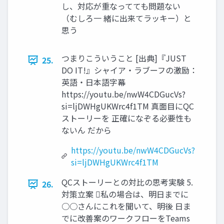
し、対応が重なってても問題ない
（むしろ一 緒に出来てラッキー）と
思う
つまりこういうこと [出典]『JUST
25.
DO IT!』シャイア・ラブーフの激励：
英語・日本語字幕
https://youtu.be/nwW4CDGucVs?
si=ljDWHgUKWrc4f1TM 真面目にQC
ストーリーを 正確になぞる必要性も
ないん だから
https://youtu.be/nwW4CDGucVs?
si=ljDWHgUKWrc4f1TM
QCストーリーとの対比の思考実験 5.
26.
対策立案 私の場合は、明日までに
○○さんにこれを聞いて、明後 日ま
でに改善案のワークフローをTeams