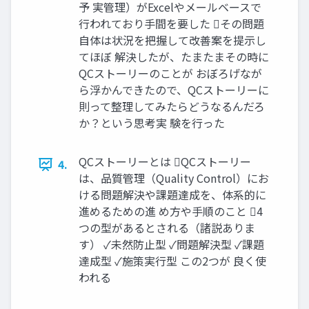
予 実管理）がExcelやメールベースで
行われており手間を要した その問題
自体は状況を把握して改善案を提示し
てほぼ 解決したが、たまたまその時に
QCストーリーのことが おぼろげなが
ら浮かんできたので、QCストーリーに
則って整理してみたらどうなるんだろ
か？という思考実 験を行った
QCストーリーとは QCストーリー
4.
は、品質管理（Quality Control）にお
ける問題解決や課題達成を、体系的に
進めるための進 め方や手順のこと 4
つの型があるとされる（諸説ありま
す） ✓未然防止型 ✓問題解決型 ✓課題
達成型 ✓施策実行型 この2つが 良く使
われる