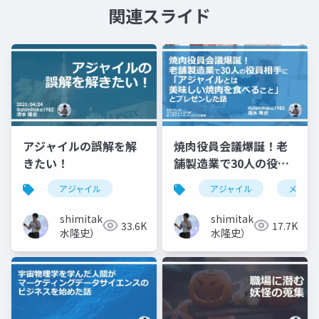
関連スライド
アジャイルの誤解を解
焼肉役員会議爆誕！老
きたい！
舗製造業で30人の役員
相手に「アジャイルと
アジャイル
アジャイル
メタフ
は美味しい焼肉を食べ
ること」とプレゼンし
shimitaka（清
shimitaka（清
33.6K
17.7K
た話
水隆史）
水隆史）