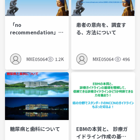
ョンの比較について）
「no
患者の意向を、調査す
recommendation」
る、方法について
の判断を行う前に、 診
療ガイドライン委員会
が、 理解する事と、行
MXE05064
1.2K
MXE05064
496
う事と、 実例について
糖尿病と歯科について
EBMの本質と、 診療ガ
イドライン作成の基礎