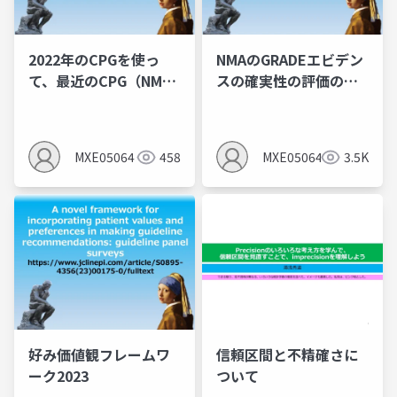
2022年のCPGを使っ
NMAのGRADEエビデン
て、最近のCPG（NMA)
スの確実性の評価のス
の作り方を学ぶ：特に
テップまとめ（概要欄
投票
もみてね）
MXE05064
458
MXE05064
3.5K
好み価値観フレームワ
信頼区間と不精確さに
ーク2023
ついて