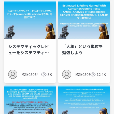
システマティックレビ
「人年」という単位を
ューをシステマティッ
勉強しよう
クレビューする・
umbrella reviewなど
の、用語について
MXE05064
3K
MXE05064
12.4K