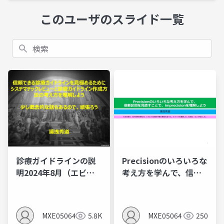
このユーザのスライド一覧
検索
診療ガイドラインの説
Precisionのいろいろな
明2024年8月（エビデ
考え方を学んで、信頼
ンスレベルとエビデン
区間を見直すことで、
スプロファイルを作る
imprecisionを理解し
とMindsの間違いあ
よう
MXE05064
5.8K
MXE05064
250
り）