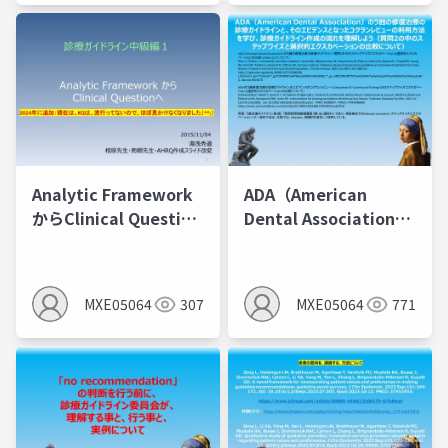
Analytic Framework
ADA（American
からClinical Question
Dental Association）
へ20151104
のう蝕の修復治療の診
1（Analytic
療ガイドラインと、そ
Frameworkから
のエビデンスとなった
MXE05064
307
MXE05064
771
Clinical Question作る
コクランレビューの作
プロセスの紹介：但し
成方法を学び、診療ガ
KQは、流行らず、使わ
イドライン作成の流れ
れてないので注意）
を理解しよう（質問2の
中のステップワイズと
選択的エクスカベーシ