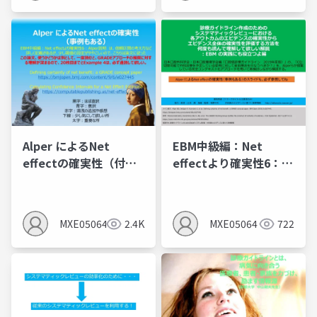
Alper によるNet
EBM中級編：Net
effectの確実性（付録
effectより確実性6：全
の事例と日本版敗血症
体的な確実性とAlper説
診療ガイドライン2024
明
の事例を紹介）
MXE05064
2.4K
MXE05064
722