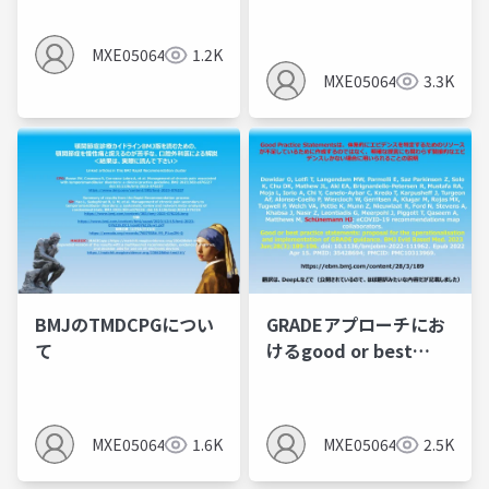
を理解して、 信頼でき
る診療ガイドラインか
MXE05064
1.2K
どうか判断できる力を
MXE05064
3.3K
養おう！
BMJのTMDCPGについ
GRADEアプローチにお
て
けるgood or best
practice statements
とは？
MXE05064
1.6K
MXE05064
2.5K