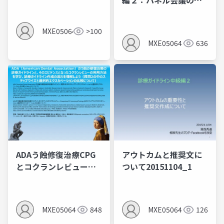
編２：パネル会議のオ
ープニングの別バージ
ョン
MXE05064
>100
MXE05064
636
ADAう蝕修復治療CPG
アウトカムと推奨文に
とコクランレビューの
ついて20151104_1
利用方法
MXE05064
848
MXE05064
126