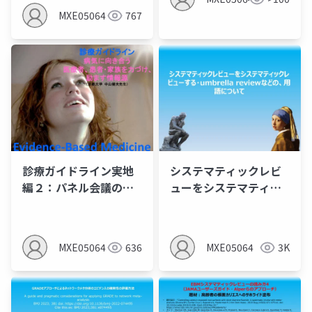
MXE05064
767
診療ガイドライン実地
システマティックレビ
編２：パネル会議のオ
ューをシステマティッ
ープニングの別バージ
クレビューする・
ョン
umbrella reviewなど
の、用語について
MXE05064
636
MXE05064
3K