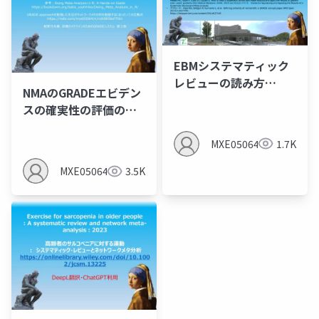
EBMシステマティック
レビューの読み方
NMAのGRADEエビデン
4（JAMAユーザーズガ
スの確実性の評価のス
イド・Alperらのアプロ
テップまとめ（概要欄
ーチ）
もみてね）
MXE05064
1.7K
MXE05064
3.5K