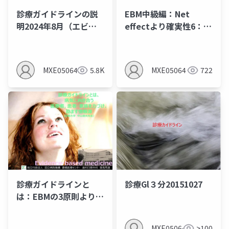
診療ガイドラインの説
EBM中級編：Net
明2024年8月（エビデ
effectより確実性6：全
ンスレベルとエビデン
体的な確実性とAlper説
スプロファイルを作る
明
とMindsの間違いあ
MXE05064
5.8K
MXE05064
722
り）
診療ガイドラインと
診療Gl３分20151027
は：EBMの3原則より概
念を理解する
MXE05064
>100