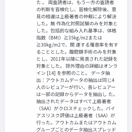
た 。 両査読者は、もう一方の査読者
の判断を盲検化し、盲検化解除後、意
見の相違は上級著者の仲裁により解決
した。無 作為化対照試験のみを対象と
した。包括的な組み入れ基準は、体格
指数（BMI）≧35kg/m2または
≧30kg/m2で、関 連する罹患率を有す
ることとした。腹腔鏡手術のみを対象
とし、2011年以降に発表された記録を
対象とした。 除外理由の詳細はオンラ
イン [14] を参照のこと。 データ抽
出：アウトカムデータの抽出は同じ4
人のレビュアーが行い、各レビュアー
は一部の記録からデータを抽出し た。
抽出されたデータはすべて上級著者
（SAA）がクロスチェックした。バイ
アスリスク評価は上級著者（SAA）が
行った。アウトカムまたはアウトカム
グループごとのデータ抽出スプレッド