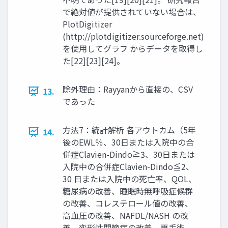
で絶対値が提供されていない場合は、
PlotDigitizer
(http://plotdigitizer.sourceforge.net)
を使用してグラフ からデータを取得し
た[22][23][24]。
除外理由：Rayyanから直接の、CSV
13.
であった
方法7：統計解析 各アウトカム（5年
14.
後のEWL％、30日または入院中の合
併症Clavien-Dindo≧3、30日または
入院中の合併症Clavien-Dindo≦2、
30 日または入院中の死亡率、QOL、
糖尿病の改善、睡眠時無呼吸症候群
の改善、コレステロール値の改善、
高血圧の改善、NAFDL/NASH の改
善、変形性関節症の改善、再手術