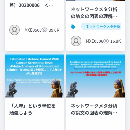
差）20200906 ＜
ネットワークメタ分析
MID（群間差）でなく
の論文の図表の理解し
MIC（群間内MID)の説
よう第1弾：サルコペニ
明となっている＞
ネットワークメタ分析
アと運動のNMA
MXE05064
39.6K
MXE05064
16.8K
「人年」という単位を
ネットワークメタ分析
勉強しよう
の論文の図表の理解し
よう第2弾 ：2型糖尿病
の薬物療法