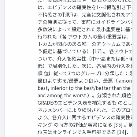
は、エビデンスの確実性を1～2段階引き下げ
不精確さの判断は、完全に文脈化されたアプ
チの原則に従って、事前にガイドラインパネ
多数決によって設定された最小重要差に基づ
行われた（各 アウトカムの最小重要差は、各
トカムが関心のある唯一のアウトカムである
う仮定に基づいている） [17] 。 各アウトカ
ついて、介入を確実性（中～高または低～非
低）で層別化した。次に、各層内の介入を統
順 位に従って3つのグループに分類した：最
最良より劣る/最悪より良い、最悪（ among t
best, inferior to the best/better than the w
and among the worst.）。分類された順位
GRADEのエビデンス表を補完するも のとし
ネルメンバーにより検討された。このプロセ
より、各介入に関するエビデンスの確実性と
キング の両方の評価が容易になる [35] 。層
位表はオンラインで入手可能である [14]． [3