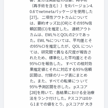
（再手術を含む））をRバージョン4.
0.6でnetmetaパッケージを使用した
[27]。 二項性アウトカムについて
は、要約オッズ比(OR)とその95%信
頼区間(CI)を推定した。 連続アウト
カムは、EWL％とQOLの2つであっ
た。EWL %については、平均差とそ
の95％CIを推定したが、QOL につい
ては、研究間で異なる尺度が報告さ
れたため、標準化した平均差とその
95％CIを報告した。 すべての相対効
果推定値とそれに対応する95％信頼
区間は、付録のリーグ表にまとめ
た。また、すべての転帰につ いて
95％予測区間を示した。 pスコア
[28]を用いて、各結果における全治療
法をランク付けした。Pスコアは0か
ら1までの値をとり、pスコアが 大き