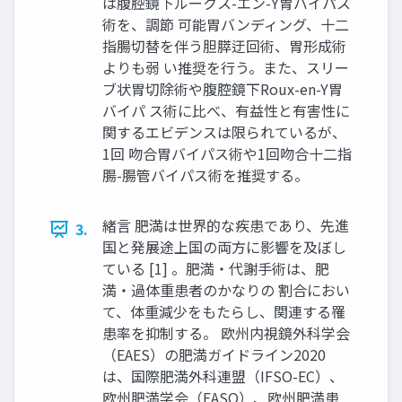
は腹腔鏡下ルークス-エン-Y胃バイパス
術を、調節 可能胃バンディング、十二
指腸切替を伴う胆膵迂回術、胃形成術
よりも弱 い推奨を行う。また、スリー
ブ状胃切除術や腹腔鏡下Roux-en-Y胃
バイパ ス術に比べ、有益性と有害性に
関するエビデンスは限られているが、
1回 吻合胃バイパス術や1回吻合十二指
腸-腸管バイパス術を推奨する。
緒言 肥満は世界的な疾患であり、先進
3.
国と発展途上国の両方に影響を及ぼし
ている [1] 。肥満・代謝手術は、肥
満・過体重患者のかなりの 割合におい
て、体重減少をもたらし、関連する罹
患率を抑制する。 欧州内視鏡外科学会
（EAES）の肥満ガイドライン2020
は、国際肥満外科連盟（IFSO-EC）、
欧州肥満学会（EASO）、欧州肥満患