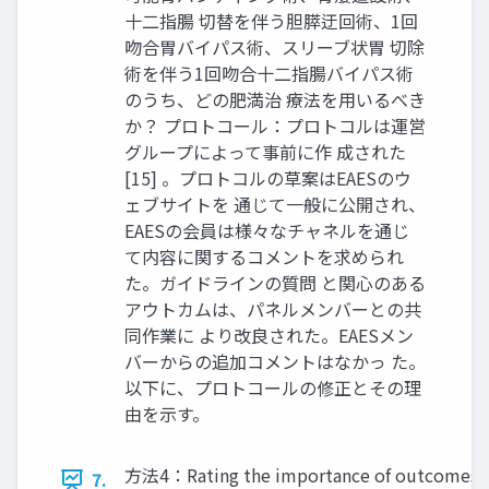
十二指腸 切替を伴う胆膵迂回術、1回
吻合胃バイパス術、スリーブ状胃 切除
術を伴う1回吻合十二指腸バイパス術
のうち、どの肥満治 療法を用いるべき
か？ プロトコール：プロトコルは運営
グループによって事前に作 成された
[15] 。プロトコルの草案はEAESのウ
ェブサイトを 通じて一般に公開され、
EAESの会員は様々なチャネルを通じ
て内容に関するコメントを求められ
た。ガイドラインの質問 と関心のある
アウトカムは、パネルメンバーとの共
同作業に より改良された。EAESメン
バーからの追加コメントはなかっ た。
以下に、プロトコールの修正とその理
由を示す。
方法4：Rating the importance of outcomes
7.