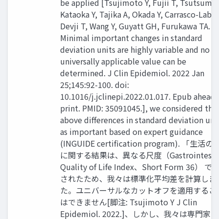
be applied [Tsujimoto Y, Fujii T, Tsutsumi Y
Kataoka Y, Tajika A, Okada Y, Carrasco-Labra
Devji T, Wang Y, Guyatt GH, Furukawa TA.
Minimal important changes in standard
deviation units are highly variable and no
universally applicable value can be
determined. J Clin Epidemiol. 2022 Jan
25;145:92-100. doi:
10.1016/j.jclinepi.2022.01.017. Epub ahead 
print. PMID: 35091045.], we considered the
above differences in standard deviation uni
as important based on expert guidance
(INGUIDE certification program). 「生活
に関する結果は、異なる尺度（Gastrointestin
Quality of Life Index、Short Form 36） 
されたため、我々は標準化平均差を計算しま
た。ユニバーサルなカットオフを適用するこ 
はできません[脚注: Tsujimoto Y J Clin
Epidemiol. 2022.]、しかし、我々は専門家