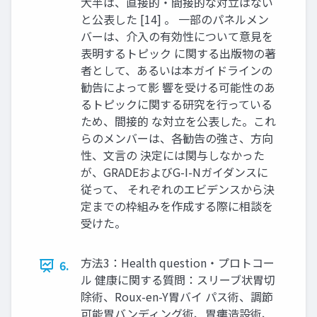
大半は、直接的・間接的な対立はない
と公表した [14] 。 一部のパネルメン
バーは、介入の有効性について意見を
表明するトピック に関する出版物の著
者として、あるいは本ガイドラインの
勧告によって影 響を受ける可能性のあ
るトピックに関する研究を行っている
ため、間接的 な対立を公表した。これ
らのメンバーは、各勧告の強さ、方向
性、文言の 決定には関与しなかった
が、GRADEおよびG-I-Nガイダンスに
従って、 それぞれのエビデンスから決
定までの枠組みを作成する際に相談を
受けた。
方法3：Health question・プロトコー
6.
ル 健康に関する質問：スリーブ状胃切
除術、Roux-en-Y胃バイ パス術、調節
可能胃バンディング術、胃瘻造設術、