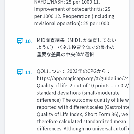
NAFDL/NASH: 25 per 1000 11.
Improvement of osteoarthritis: 25
per 1000 12. Reoperation (including
revisional operation): 25 per 1000
MID調査結果（MIDしか調査してない
10.
ようだ） パネル投票全体での最小の
重要な差異の中央値が選択
QOLについて 2023年のCPGから：
11.
https://app.magicapp.org/#/guideline/748
Quality of life: 2 out of 10 points – or 0.2/0.
standard deviations (small/moderate
difference) The outcome quality of life was
reported with different scales (Gastrointest
Quality of Life Index, Short Form 36), we
therefore calculated standardized mean
differences. Although no universal cutoff ca