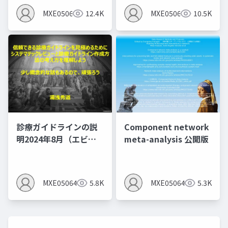
MXE05064
12.4K
MXE05064
10.5K
診療ガイドラインの説
Component network
明2024年8月（エビデ
meta-analysis 公開版
ンスレベルとエビデン
スプロファイルを作る
とMindsの間違いあ
MXE05064
5.8K
MXE05064
5.3K
り）