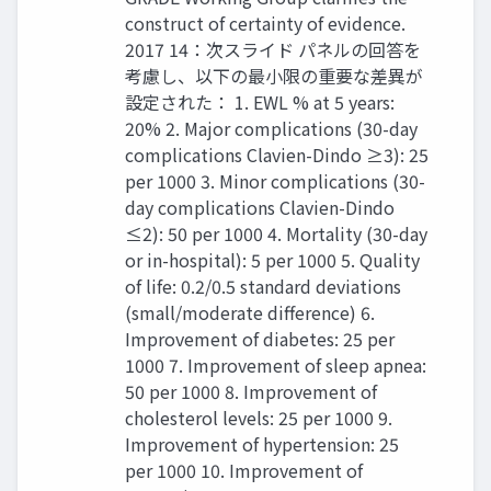
construct of certainty of evidence.
2017 14：次スライド パネルの回答を
考慮し、以下の最小限の重要な差異が
設定された： 1. EWL % at 5 years:
20% 2. Major complications (30-day
complications Clavien-Dindo ≥3): 25
per 1000 3. Minor complications (30-
day complications Clavien-Dindo
≤2): 50 per 1000 4. Mortality (30-day
or in-hospital): 5 per 1000 5. Quality
of life: 0.2/0.5 standard deviations
(small/moderate difference) 6.
Improvement of diabetes: 25 per
1000 7. Improvement of sleep apnea:
50 per 1000 8. Improvement of
cholesterol levels: 25 per 1000 9.
Improvement of hypertension: 25
per 1000 10. Improvement of