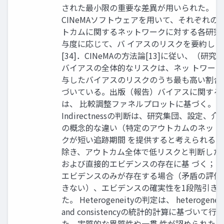
された最小限の重要な差異が用いられた。
CINeMAソフトウェアを用いて、それぞれの
トカムに関するネットワークに対する各研究
与度に応じて、バ イアスのリスクを要約した [
[34]．CINeMAの方法論[13]に従い、（研究
バイアスの全体的なリスクは、ネッ トワー
与したバイアスのリスクのうち最も高い割合
づいている。出版（報告）バイアスに関する
は、 比較調整ファネルプロットに基づく。
Indirectnessの判断は、研究集団、設定、介
の概念的な違い（特定のアウトカムのネット
クが短い追跡期間 を提供すると考えられる
除き、アウトカム全体で低リスクと判断した
および直接的エビデンスの存在に基 づく；
エビデンスのみが存在する場合（矛盾の評価
きない）、エビデンスの確実性を1段階引き
た。 Heterogeneityの判定は、 heterogenei
and consistencyの統計的計算に基づいて行
た。実質的な異質性や一貫 性が認められた場