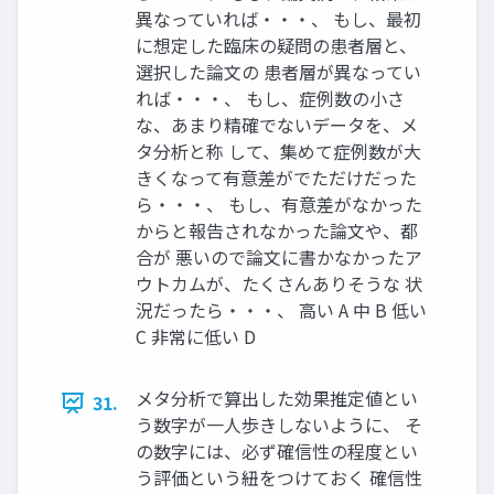
異なっていれば・・・、 もし、最初
に想定した臨床の疑問の患者層と、
選択した論文の 患者層が異なってい
れば・・・、 もし、症例数の小さ
な、あまり精確でないデータを、メ
タ分析と称 して、集めて症例数が大
きくなって有意差がでただけだった
ら・・・、 もし、有意差がなかった
からと報告されなかった論文や、都
合が 悪いので論文に書かなかったア
ウトカムが、たくさんありそうな 状
況だったら・・・、 高い A 中 B 低い
C 非常に低い D
メタ分析で算出した効果推定値とい
31.
う数字が一人歩きしないように、 そ
の数字には、必ず確信性の程度とい
う評価という紐をつけておく 確信性