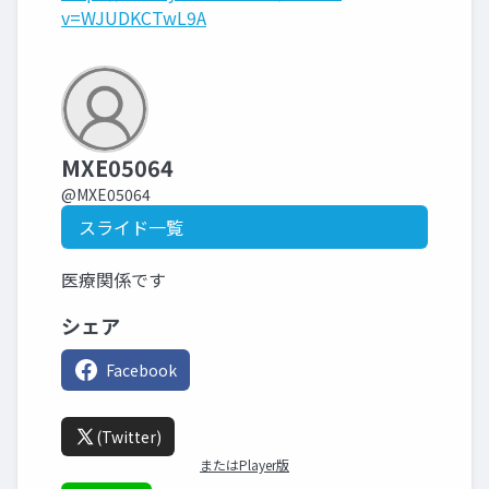
v=WJUDKCTwL9A
MXE05064
@MXE05064
スライド一覧
医療関係です
シェア
Facebook
(Twitter)
またはPlayer版