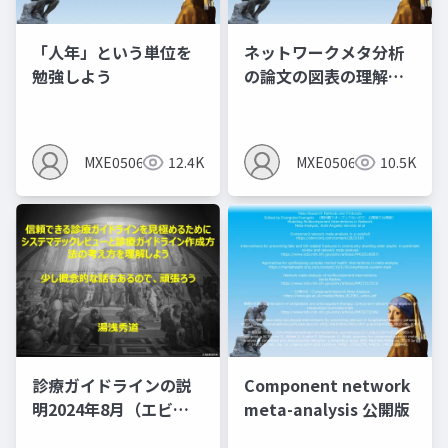
「人年」という単位を
ネットワークメタ分析
勉強しよう
の論文の図表の理解し
よう第2弾 ：2型糖尿病
の薬物療法
MXE05064
12.4K
MXE05064
10.5K
診療ガイドラインの説
Component network
明2024年8月（エビデ
meta-analysis 公開版
ンスレベルとエビデン