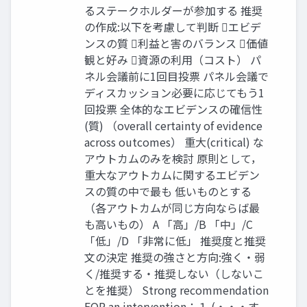
るステークホルダーが参加する 推奨
の作成:以下を考慮して判断 エビデ
ンスの質 利益と害のバランス 価値
観と好み 資源の利用（コスト） パ
ネル会議前に1回目投票 パネル会議で
ディスカッション必要に応じてもう1
回投票 全体的なエビデンスの確信性
(質) （overall certainty of evidence
across outcomes） 重大(critical) な
アウトカムのみを検討 原則として，
重大なアウトカムに関するエビデン
スの質の中で最も 低いものとする
（各アウトカムが同じ方向ならば最
も高いもの） A 「高」/B 「中」/C
「低」/D 「非常に低」 推奨度と推奨
文の決定 推奨の強さと方向:強く・弱
く/推奨する・推奨しない（しないこ
とを推奨） Strong recommendation
FOR an intervention：１ (・・・す