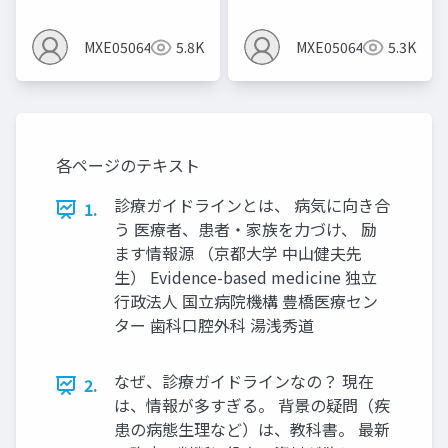
スプロファイルを作る
とMindsの間違いあ
MXE05064
5.8K
MXE05064
5.3K
り）
各ページのテキスト
診療ガイドラインとは、 病気に向き合
1.
う 医療者、患者・家族を力づけ、 励
ます情報源 （京都大学 中山健夫先
生） Evidence-based medicine 独立
行政法人 国立病院機構 豊橋医療セン
ター 歯科口腔外科 湯浅秀道
なぜ、診療ガイドラインなの？ 現在
2.
は、情報が多すぎる。 背景の疑問（疾
患の病態生理など）は、教科書。 最新