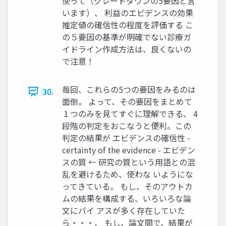
使って（グレードダウンの5要因と言
います）、 利益のエビデンスの効果
推定値の確信性の程度を評価する こ
の５要因の基準が明確でない診療ガ
イドライン作成方法は、良くないの
で注意！
毎回、これらの5つの要因をみるのは
30.
面倒。 よって、その要因をまとめて
１つのみを見てすぐに理解できる、 4
段階の判定をおこなうと便利。この
判定の結果が エビデンスの確信性 -
certainty of the evidence - エビデン
スの質 ← 研究の質という用語との混
乱を避けるため、使わな いようにな
ってきている。 もし、そのアウトカ
ムの結果を構成する、いろいろな論
文にバイ アスが多く存在していた
ら・・・、 もし、論文間で、結果が