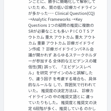
ンごとに、勝手に簡略化して解釈して
いたた め、質の低い診療カイドライン
が多かった･･･ Clinical Question(CQ)
→Analytic Frameworks →Key
Questions 1つの疑問の推奨に複数の
SRが必要なことも多い P I C O T S ア
ウトカム 重大 アウトカム 重大 アウト
カム 重要 アウトカム 診療ガイドライ
ン作成 ？ 診療ガイドラインパネル会
議が開かれず あらゆるステークホルダ
ーが参加する 全体的なエビデンスの確
信性(質) 誤って、「エビデンスレベ
ル」を研究 デザインのみと誤解した
り、違う因子 を考慮する場合も、具体
的なルールな しで、雰囲気で行われて
いた。 推奨度の決定方法は、 診療カ
イドラインの 中の推奨文語とに 違っ
ていたりもした。 推奨度と推奨文の決
定 6段階が多く、推奨している のかし