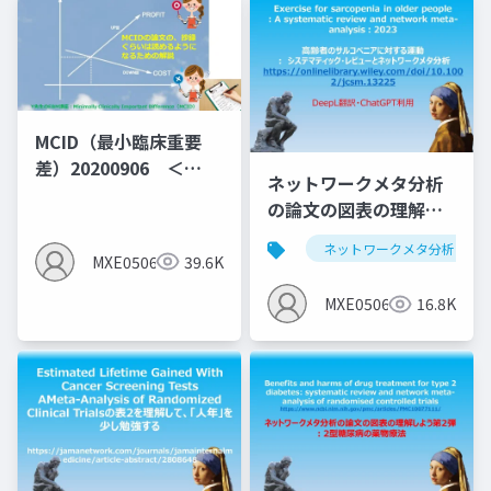
MCID（最小臨床重要
差）20200906 ＜
ネットワークメタ分析
MID（群間差）でなく
の論文の図表の理解し
MIC（群間内MID)の説
よう第1弾：サルコペニ
明となっている＞
ネットワークメタ分析
アと運動のNMA
MXE05064
39.6K
MXE05064
16.8K