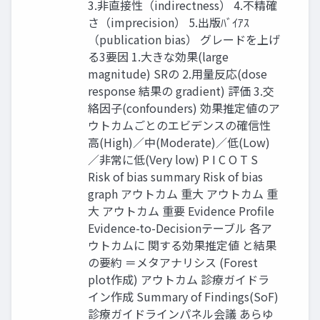
3.非直接性（indirectness） 4.不精確
さ（imprecision） 5.出版ﾊﾞｲｱｽ
（publication bias） グレードを上げ
る3要因 1.大きな効果(large
magnitude) SRの 2.用量反応(dose
response 結果の gradient) 評価 3.交
絡因子(confounders) 効果推定値のア
ウトカムごとのエビデンスの確信性
高(High)／中(Moderate)／低(Low)
／非常に低(Very low) P I C O T S
Risk of bias summary Risk of bias
graph アウトカム 重大 アウトカム 重
大 アウトカム 重要 Evidence Profile
Evidence-to-Decisionテーブル 各ア
ウトカムに 関する効果推定値 と結果
の要約 ＝メタアナリシス (Forest
plot作成) アウトカム 診療ガイドラ
イン作成 Summary of Findings(SoF)
診療ガイドラインパネル会議 あらゆ