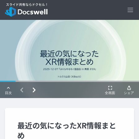
Ope
最近の気になったXR情報まと
め