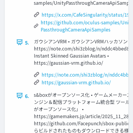
samples/UnityPassthroughCameraApiSampl
https://x.com/CafeSingularity/status/1
https://github.com/oculus-samples/Unity
PassthroughCameraApiSamples
ガウシアンVRM • ガウシアンVRMハッカソン •
5.
https://note.com/shi3zblog/n/nddc4bbed8c
Instant Skinned Gaussian Avatars •
https://gaussian-vrm.github.io/
https://note.com/shi3zblog/n/nddc4bbe
https://gaussian-vrm.github.io/
s&boxがオープンソース化 • ゲームメーカー
6.
ンジン＆配信プラットフォーム統合型 ツール「s
がオープンソース化」 •
https://gamemakers.jp/article/2025_11_28_
https://github.com/Facepunch/sbox-public
らビルドされたものもダウンロードできる様