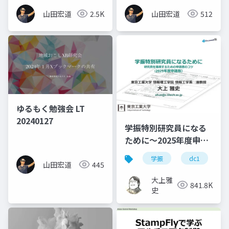
山田宏道
2.5K
山田宏道
512
ゆるもく勉強会 LT
20240127
学振特別研究員になる
ために～2025年度申請
版
学振
dc1
山田宏道
445
大上雅
841.8K
史