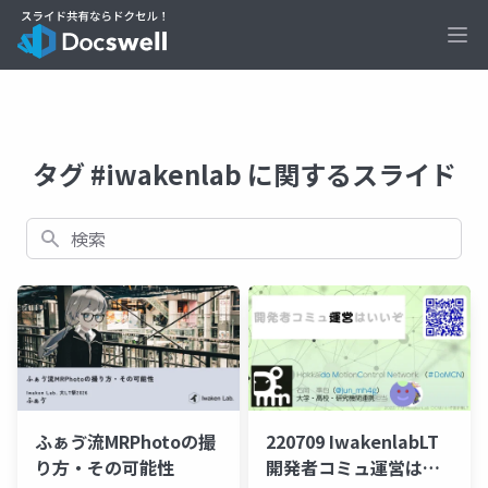
Ope
タグ #iwakenlab に関するスライド
検索
ふぁゔ流MRPhotoの撮
220709 IwakenlabLT
り方・その可能性
開発者コミュ運営はい