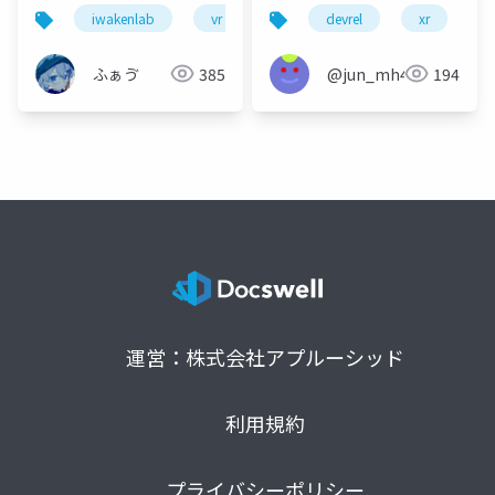
いぞ
iwakenlab
vr
アバター
devrel
xr
v
ふぁゔ
385
@jun_mh4g
194
運営：株式会社アプルーシッド
利用規約
プライバシーポリシー