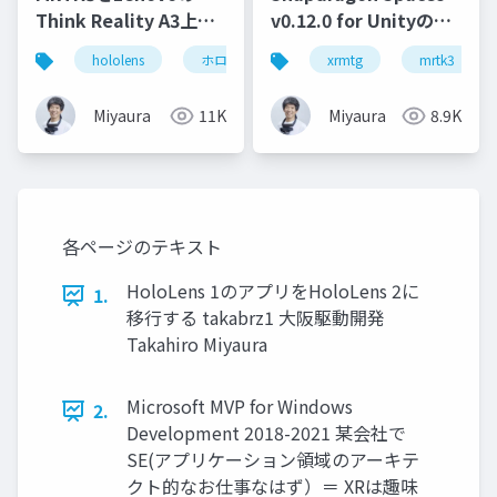
Think Reality A3上で
v0.12.0 for Unityの調
動かす - Snapdragon
査(あれも試してみて
hololens
ホロマジ
snapdragonspaces
xrmtg
mrtk3
m
Spaces SDKの紹介
る)
Miyaura
11K
Miyaura
8.9K
各ページのテキスト
HoloLens 1のアプリをHoloLens 2に
1.
移行する takabrz1 大阪駆動開発
Takahiro Miyaura
Microsoft MVP for Windows
2.
Development 2018-2021 某会社で
SE(アプリケーション領域のアーキテ
クト的なお仕事なはず）＝ XRは趣味