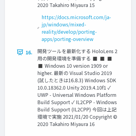
2020 Takahiro Miyaura 15
https://docs.microsoft.com/ja-
jp/windows/mixed-
reality/develop/porting-
apps/porting-overview
開発ツールを最新化する HoloLens 2
16.
用の開発環境を準備する ◼ ◼ ◼
◼ Windows 10 version 1909 or
higher. 最新の Visual Studio 2019
(試したときは16.8.3) Windows SDK
10.0.18362.0 Unity 2019.4.10f1 ✓
UWP - Universal Windows Platform
Build Support ✓ IL2CPP - Windows
Build Support (IL2CPP) 今回は上記
環境で実施 2021/01/20 Copyright ©
2020 Takahiro Miyaura 16