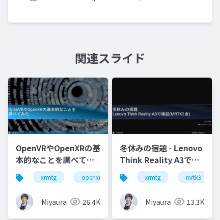
関連スライド
OpenVRやOpenXRの基
冬休みの宿題 - Lenovo
本的なことを調べてみ
Think Reality A3で検
た
証(MRTK3含)
xrmtg
openxr
openvr
xrmtg
hololens
mrtk3
Miyaura
26.4K
Miyaura
13.3K