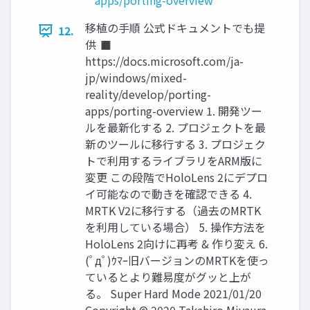
apps/porting-overview
移植の手順 公式ドキュメントでも提
12.
供 ◼
https://docs.microsoft.com/ja-
jp/windows/mixed-
reality/develop/porting-
apps/porting-overview 1. 開発ツー
ルを最新化する 2. プロジェクトを最
新のツールに移行する 3. プロジェク
トで利用するライブラリをARM版に
変更 この段階でHoloLens 2にデプロ
イ可能なので動きを確認できる 4.
MRTK V2に移行する（過去のMRTK
を利用している場合） 5. 操作方法を
HoloLens 2向けに再考 & 作り変え 6.
(ﾟдﾟ)ｳﾏｰ旧バージョンのMRTKを使っ
ているとより難易度がグッと上が
る。 Super Hard Mode 2021/01/20